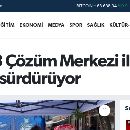
ın
DOLAR
47,5582
%0.05
EURO
54,8027
%0.06
EĞİTİM
EKONOMİ
MEDYA
SPOR
SAĞLIK
KÜLTÜR
STERLİN
63,9284
%0.04
GRAM ALTIN
6213.73
%0.27
BİST100
13.411
%0
 Çözüm Merkezi i
i sürdürüyor
S