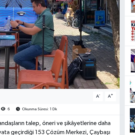
-
+
A
A
6
Okunma Süresi: 1 Dk
ndaşların talep, öneri ve şikâyetlerine daha
ayata geçirdiği 153 Çözüm Merkezi, Çaybaşı