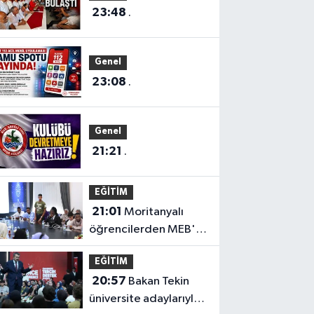
23:48
.
Genel
23:08
.
Genel
21:21
.
EĞİTİM
21:01
Moritanyalı
öğrencilerden MEB'e
ziyaret
EĞİTİM
20:57
Bakan Tekin
üniversite adaylarıyla