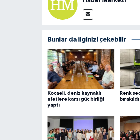
Haber Merkezi
Bunlar da ilginizi çekebilir
Kocaeli, deniz kaynaklı
Renk seç
afetlere karşı güç birliği
bırakıldı
yaptı