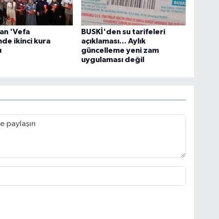
an 'Vefa
BUSKİ'den su tarifeleri
de ikinci kura
açıklaması... Aylık
ı
güncelleme yeni zam
uygulaması değil