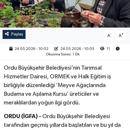
RESMİ İLAN
Paylaş
-
+
A
A
24.05.2026 - 10:02
24.05.2026 - 10:05
11
Okunma Süresi: 1 Dk
Ordu Büyükşehir Belediyesi'nin Tarımsal
Hizmetler Dairesi, ORMEK ve Halk Eğitim iş
birliğiyle düzenlediği 'Meyve Ağaçlarında
Budama ve Aşılama Kursu' üreticiler ve
meraklılardan yoğun ilgi gördü.
ORDU (İGFA) -
Ordu Büyükşehir Belediyesi
tarafından geçmiş yıllarda başlatılan ve bu yıl da