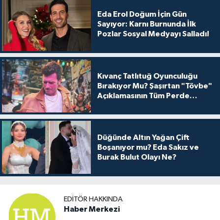
Eda Erol Doğum İçin Gün
Sayıyor: Karnı Burnunda İlk
Pozlar Sosyal Medyayı Salladı!
Kıvanç Tatlıtuğ Oyunculuğu
Bırakıyor Mu? Şaşırtan "Tövbe"
Açıklamasının Tüm Perde
Arkası
Düğünde Altın Yağan Çift
Boşanıyor mu? Eda Sakız ve
Burak Bulut Olayı Ne?
EDITÖR HAKKINDA
Haber Merkezi