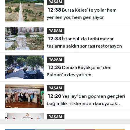
YAŞAM
12:38
Bursa Keles'te yollar hem
yenileniyor, hem genişliyor
YAŞAM
12:33
İstanbul'da tarihi mezar
taşlarına saldırı sonrası restorasyon
YAŞAM
12:26
Denizli Büyükşehir'den
Buldan'a dev yatırım
YAŞAM
12:20
Yeşilay'dan göçmen gençleri
bağımlılık risklerinden koruyacak
uluslararası model
YAŞAM
12:14
Başkan Genç, 'Sevdam