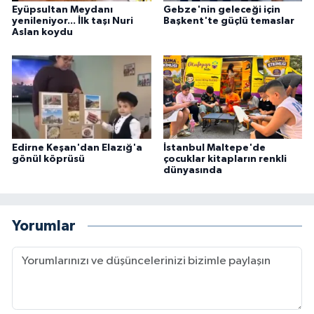
Eyüpsultan Meydanı
Gebze'nin geleceği için
yenileniyor... İlk taşı Nuri
Başkent'te güçlü temaslar
Aslan koydu
Edirne Keşan'dan Elazığ'a
İstanbul Maltepe'de
gönül köprüsü
çocuklar kitapların renkli
dünyasında
Yorumlar