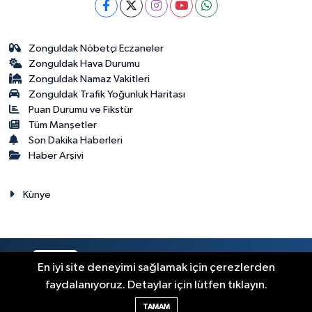
Zonguldak Nöbetçi Eczaneler
Zonguldak Hava Durumu
Zonguldak Namaz Vakitleri
Zonguldak Trafik Yoğunluk Haritası
Puan Durumu ve Fikstür
Tüm Manşetler
Son Dakika Haberleri
Haber Arşivi
Künye
RSS
Copyright © 2023. Her hakkı saklıdır.
En iyi site deneyimi sağlamak için çerezlerden
faydalanıyoruz. Detaylar için lütfen tıklayın.
Haber Yazılımı:
TE Bilişim
TAMAM