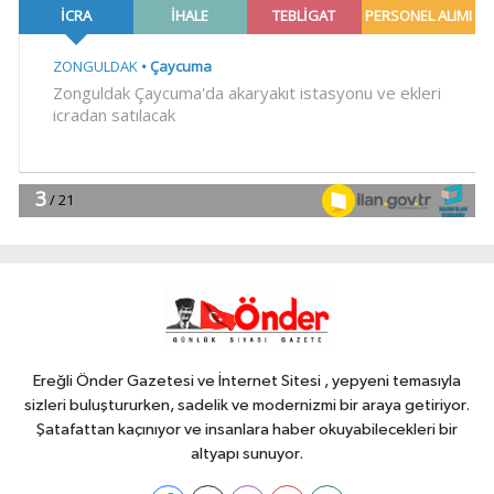
Karadeniz' ekibini ağırladı! Film
Festivali Aralık'ta
YAŞAM
12:09
Ankara'da sabır, emek ve
sanat Zafer Çarşısı'nda hayat buldu
12:04
Malatya Kültür Yolu'nda
geleneksel ve kültürel birikim
Gündem
11:57
Saipem 7000 Boğazlar'dan
güvenle geçti
Ereğli Önder Gazetesi ve İnternet Sitesi , yepyeni temasıyla
sizleri buluştururken, sadelik ve modernizmi bir araya getiriyor.
Şatafattan kaçınıyor ve insanlara haber okuyabilecekleri bir
altyapı sunuyor.