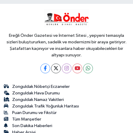
Gündem
22:24
Bursa'da TEKNOSAB KOBİ
OSB tanıtıldı... Bursa'nın kalkınma
yolculuğunda yeni dönem
Ereğli Önder Gazetesi ve İnternet Sitesi , yepyeni temasıyla
sizleri buluştururken, sadelik ve modernizmi bir araya getiriyor.
Şatafattan kaçınıyor ve insanlara haber okuyabilecekleri bir
altyapı sunuyor.
Zonguldak Nöbetçi Eczaneler
Zonguldak Hava Durumu
Zonguldak Namaz Vakitleri
Zonguldak Trafik Yoğunluk Haritası
Puan Durumu ve Fikstür
Tüm Manşetler
Son Dakika Haberleri
Haber Arşivi