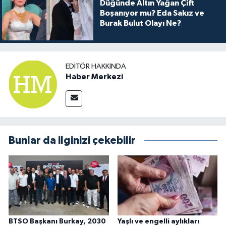
Düğünde Altın Yağan Çift
Boşanıyor mu? Eda Sakız ve
Burak Bulut Olayı Ne?
EDITÖR HAKKINDA
Haber Merkezi
Bunlar da ilginizi çekebilir
BTSO Başkanı Burkay, 2030
Yaşlı ve engelli aylıkları