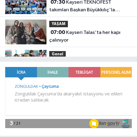
07:30
Kayseri TEKNOFEST
takımları Başkan Büyükkılıç'la
buluştu
YAŞAM
07:00
Kayseri Talas'ta her kapı
çalınıyor
Genel
22:56
EREĞLİ MEB'DEN ÖNEMLİ
AÇIKLAMA
YAŞAM
22:38
Başkan Vekili Şahin Biba:
Bursa'nın geleceğini bütüncül
anlayışla planlıyoruz
Dünya
22:32
Cumhurbaşkanı Erdoğan,
Suudi Arabistan yolcusu