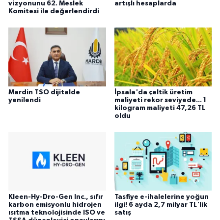
vizyonunu 62. Meslek
artışlı hesaplarda
Komitesi ile değerlendirdi
Mardin TSO dijitalde
İpsala'da çeltik üretim
yenilendi
maliyeti rekor seviyede... 1
kilogram maliyeti 47,26 TL
oldu
Kleen-Hy-Dro-Gen Inc., sıfır
Tasfiye e-ihalelerine yoğun
karbon emisyonlu hidrojen
ilgi! 6 ayda 2,7 milyar TL'lik
ısıtma teknolojisinde ISO ve
satış