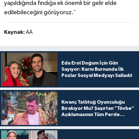
yapıldığında fındığa ek önemli bir gelir elde
edilebileceğini görüyoruz.'
Kaynak:
AA
Eda Erol Doğum İçin Gün
Sayıyor: Karnı Burnunda İlk
Pozlar Sosyal Medyayı Salladı!
Kıvanç Tatlıtuğ Oyunculuğu
Bırakıyor Mu? Şaşırtan "Tövbe"
Açıklamasının Tüm Perde
Arkası