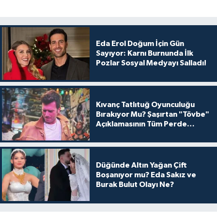
Eda Erol Doğum İçin Gün
Sayıyor: Karnı Burnunda İlk
Pozlar Sosyal Medyayı Salladı!
Kıvanç Tatlıtuğ Oyunculuğu
Bırakıyor Mu? Şaşırtan "Tövbe"
Açıklamasının Tüm Perde
Arkası
Düğünde Altın Yağan Çift
Boşanıyor mu? Eda Sakız ve
Burak Bulut Olayı Ne?