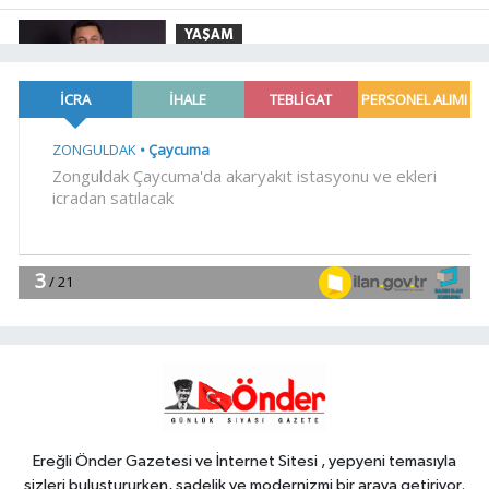
yıldır mağduruz
YAŞAM
10:14
Düzce Yığılca'da Belediye
Başkanı Selami Savaş'a bir kapı daha
kapandı!
YAŞAM
10:09
Bursa'da 'Mahalle Şenlikleri'
Osmangazilileri eğlendiriyor
Teknoloji
10:06
E-KİP'e Türkiye'nin Dijital
Dönüşüm Ödülü... Kamu
kategorisinde zirvede
YAŞAM
09:57
İstanbul Moda açıklarında su
alan teknedeki 4 kişi kurtarıldı
Ereğli Önder Gazetesi ve İnternet Sitesi , yepyeni temasıyla
sizleri buluştururken, sadelik ve modernizmi bir araya getiriyor.