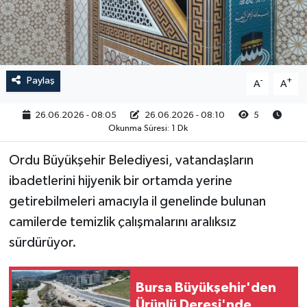
RESMİ İLAN
Paylaş
-
+
A
A
26.06.2026 - 08:05
26.06.2026 - 08:10
5
Okunma Süresi: 1 Dk
Ordu Büyükşehir Belediyesi, vatandaşların
ibadetlerini hijyenik bir ortamda yerine
getirebilmeleri amacıyla il genelinde bulunan
camilerde temizlik çalışmalarını aralıksız
sürdürüyor.
Bursa Büyükşehir'den
Ürünlü Deresi'nde