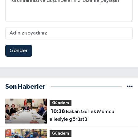
Gönder
Son Haberler
Gündem
10:38
Bakan Gürlek Mumcu
ailesiyle görüştü
Gündem