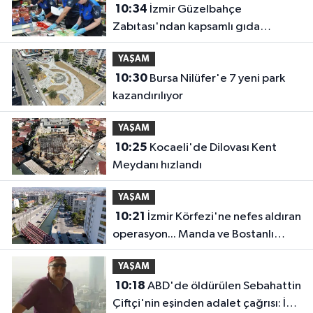
10:34
İzmir Güzelbahçe
Zabıtası'ndan kapsamlı gıda
denetimi
YAŞAM
10:30
Bursa Nilüfer'e 7 yeni park
kazandırılıyor
YAŞAM
10:25
Kocaeli'de Dilovası Kent
Meydanı hızlandı
YAŞAM
10:21
İzmir Körfezi'ne nefes aldıran
operasyon... Manda ve Bostanlı
temizlendi
YAŞAM
10:18
ABD'de öldürülen Sebahattin
Çiftçi'nin eşinden adalet çağrısı: İki