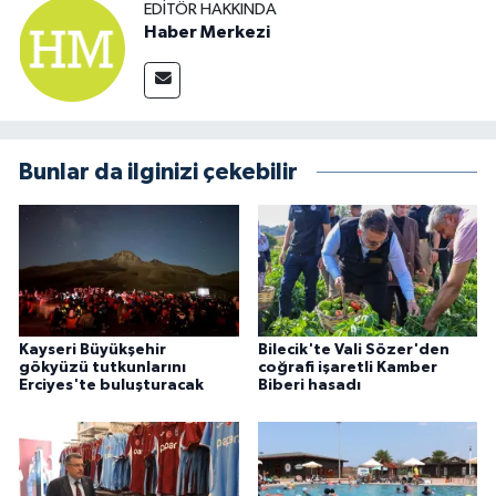
EDITÖR HAKKINDA
Haber Merkezi
Bunlar da ilginizi çekebilir
Kayseri Büyükşehir
Bilecik'te Vali Sözer'den
gökyüzü tutkunlarını
coğrafi işaretli Kamber
Erciyes'te buluşturacak
Biberi hasadı