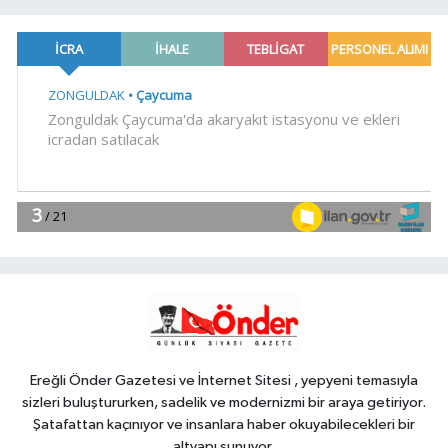
18:14
Hakkari'de JİHA destekli
operasyonda 253 kilo esrar ele
geçirildi
SİYASET
18:06
İzmir Karabağlar Meclisi'nde
komisyonlar yeniden şekillendi
YAŞAM
18:00
Keşan eski İlçe Millî Eğitim
Müdürü vefatının yıl dönümünde
anıldı
YAŞAM
17:51
İzmit'te 3 Çınar Çocuk Evi
için kura çekimi gerçekleştirildi
Ereğli Önder Gazetesi ve İnternet Sitesi , yepyeni temasıyla
sizleri buluştururken, sadelik ve modernizmi bir araya getiriyor.
Şatafattan kaçınıyor ve insanlara haber okuyabilecekleri bir
altyapı sunuyor.