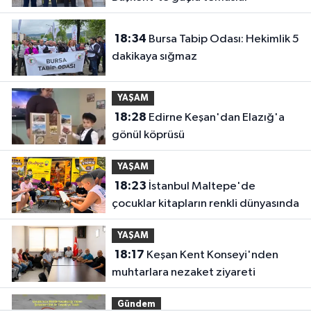
18:34
Bursa Tabip Odası: Hekimlik 5
dakikaya sığmaz
YAŞAM
18:28
Edirne Keşan'dan Elazığ'a
gönül köprüsü
YAŞAM
18:23
İstanbul Maltepe'de
çocuklar kitapların renkli dünyasında
YAŞAM
18:17
Keşan Kent Konseyi'nden
muhtarlara nezaket ziyareti
Gündem