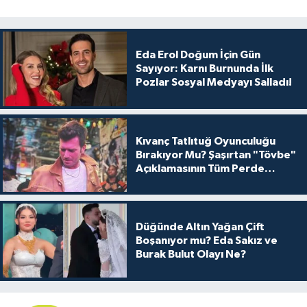
Eda Erol Doğum İçin Gün
Sayıyor: Karnı Burnunda İlk
Pozlar Sosyal Medyayı Salladı!
Kıvanç Tatlıtuğ Oyunculuğu
Bırakıyor Mu? Şaşırtan "Tövbe"
Açıklamasının Tüm Perde
Arkası
Düğünde Altın Yağan Çift
Boşanıyor mu? Eda Sakız ve
Burak Bulut Olayı Ne?