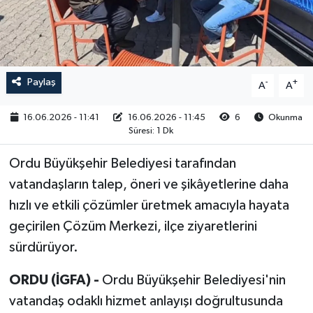
RESMİ İLAN
Paylaş
-
+
A
A
16.06.2026 - 11:41
16.06.2026 - 11:45
6
Okunma
Süresi: 1 Dk
Ordu Büyükşehir Belediyesi tarafından
vatandaşların talep, öneri ve şikâyetlerine daha
hızlı ve etkili çözümler üretmek amacıyla hayata
geçirilen Çözüm Merkezi, ilçe ziyaretlerini
sürdürüyor.
ORDU (İGFA) -
Ordu Büyükşehir Belediyesi'nin
vatandaş odaklı hizmet anlayışı doğrultusunda