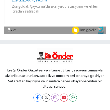
10:57
MHP'li Feti Yıldız'dan
'Terörsüz Türkiye' mesajı: Yasal
düzenlemeler kalıcı sonuç üretecek
YAŞAM
10:51
Mersin'de Kurs Merkezleri
LGS'de büyük başarıya imza attı
EĞİTİM
10:47
Konya'da Genç KOMEK ve
Bilgehaneler'de eğlenceli yaz
Ereğli Önder Gazetesi ve İnternet Sitesi , yepyeni temasıyla
sizleri buluştururken, sadelik ve modernizmi bir araya getiriyor.
Şatafattan kaçınıyor ve insanlara haber okuyabilecekleri bir
altyapı sunuyor.