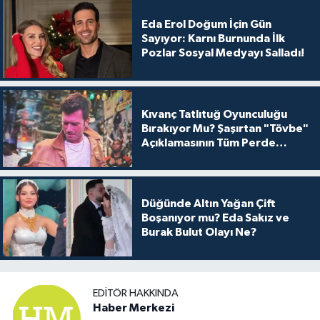
Eda Erol Doğum İçin Gün
Sayıyor: Karnı Burnunda İlk
Pozlar Sosyal Medyayı Salladı!
Kıvanç Tatlıtuğ Oyunculuğu
Bırakıyor Mu? Şaşırtan "Tövbe"
Açıklamasının Tüm Perde
Arkası
Düğünde Altın Yağan Çift
Boşanıyor mu? Eda Sakız ve
Burak Bulut Olayı Ne?
EDITÖR HAKKINDA
Haber Merkezi