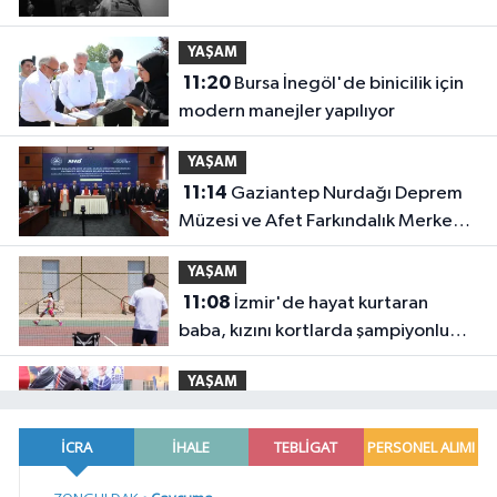
YAŞAM
11:20
Bursa İnegöl'de binicilik için
modern manejler yapılıyor
YAŞAM
11:14
Gaziantep Nurdağı Deprem
Müzesi ve Afet Farkındalık Merkezi
için iş birliği
YAŞAM
11:08
İzmir'de hayat kurtaran
baba, kızını kortlarda şampiyonluğa
hazırlıyor
YAŞAM
11:00
Gebze Köşklüçeşme'de 'açık
hava' keyif
SİYASET