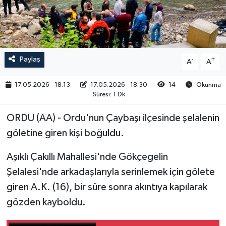
RESMİ İLAN
Paylaş
-
+
A
A
17.05.2026 - 18:13
17.05.2026 - 18:30
14
Okunma
Süresi: 1 Dk
ORDU (AA) - Ordu'nun Çaybaşı ilçesinde şelalenin
göletine giren kişi boğuldu.
Aşıklı Çakıllı Mahallesi'nde Gökçegelin
Şelalesi'nde arkadaşlarıyla serinlemek için gölete
giren A.K. (16), bir süre sonra akıntıya kapılarak
gözden kayboldu.