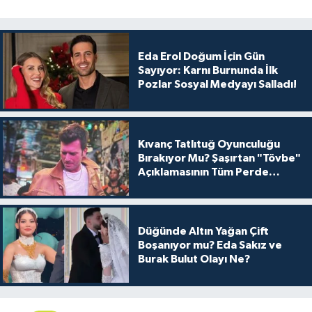
Eda Erol Doğum İçin Gün
Sayıyor: Karnı Burnunda İlk
Pozlar Sosyal Medyayı Salladı!
Kıvanç Tatlıtuğ Oyunculuğu
Bırakıyor Mu? Şaşırtan "Tövbe"
Açıklamasının Tüm Perde
Arkası
Düğünde Altın Yağan Çift
Boşanıyor mu? Eda Sakız ve
Burak Bulut Olayı Ne?