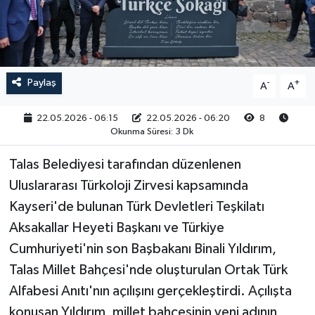
RESMİ İLAN
Paylaş
-
+
A
A
22.05.2026 - 06:15
22.05.2026 - 06:20
8
Okunma Süresi: 3 Dk
Talas Belediyesi tarafından düzenlenen
Uluslararası Türkoloji Zirvesi kapsamında
Kayseri'de bulunan Türk Devletleri Teşkilatı
Aksakallar Heyeti Başkanı ve Türkiye
Cumhuriyeti'nin son Başbakanı Binali Yıldırım,
Talas Millet Bahçesi'nde oluşturulan Ortak Türk
Alfabesi Anıtı'nın açılışını gerçekleştirdi. Açılışta
konuşan Yıldırım, millet bahçesinin yeni adının