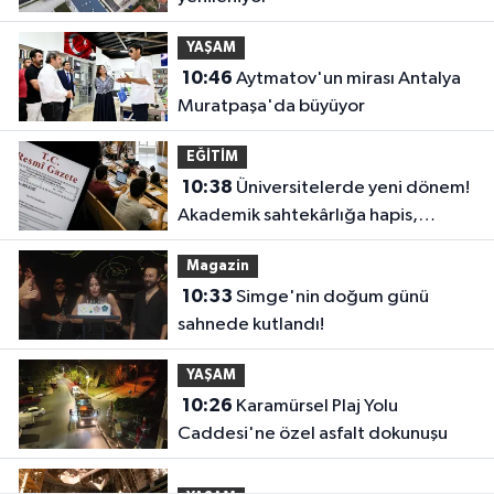
YAŞAM
10:46
Aytmatov'un mirası Antalya
Muratpaşa'da büyüyor
EĞİTİM
10:38
Üniversitelerde yeni dönem!
Akademik sahtekârlığa hapis,
öğrencilere dönüş yolu
Magazin
10:33
Simge'nin doğum günü
sahnede kutlandı!
YAŞAM
10:26
Karamürsel Plaj Yolu
Caddesi'ne özel asfalt dokunuşu