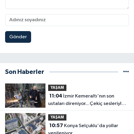
Gönder
Son Haberler
YAŞAM
11:04
İzmir Kemeraltı'nın son
ustaları direniyor... Çekiç sesleriyle
yaşayan miras
YAŞAM
10:57
Konya Selçuklu'da yollar
yenileniyor