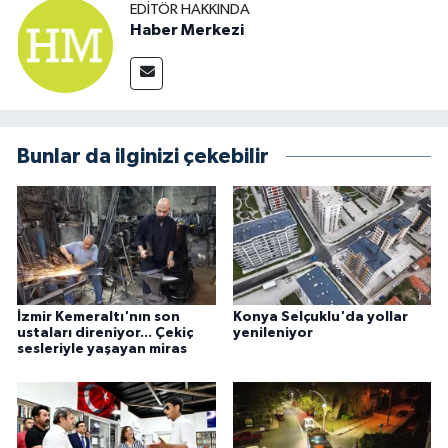
EDITÖR HAKKINDA
Haber Merkezi
Bunlar da ilginizi çekebilir
İzmir Kemeraltı'nın son
Konya Selçuklu'da yollar
ustaları direniyor... Çekiç
yenileniyor
sesleriyle yaşayan miras