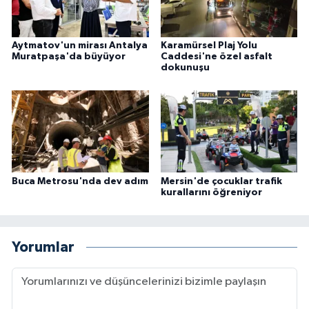
Aytmatov'un mirası Antalya
Karamürsel Plaj Yolu
Muratpaşa'da büyüyor
Caddesi'ne özel asfalt
dokunuşu
Buca Metrosu'nda dev adım
Mersin'de çocuklar trafik
kurallarını öğreniyor
Yorumlar