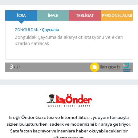
YAŞAM
10:20
Buca Metrosu'nda dev adım
Magazin
10:14
Gülben Ergen'den Yavru
Vatan'da 'yapay zekâ' çıkışı
Gündem
10:09
Büyükelçiliklerde değişim...
4 ülkeye yeni atama
YAŞAM
10:04
Mersin'de çocuklar trafik
kurallarını öğreniyor
Ereğli Önder Gazetesi ve İnternet Sitesi , yepyeni temasıyla
sizleri buluştururken, sadelik ve modernizmi bir araya getiriyor.
Şatafattan kaçınıyor ve insanlara haber okuyabilecekleri bir
altyapı sunuyor.