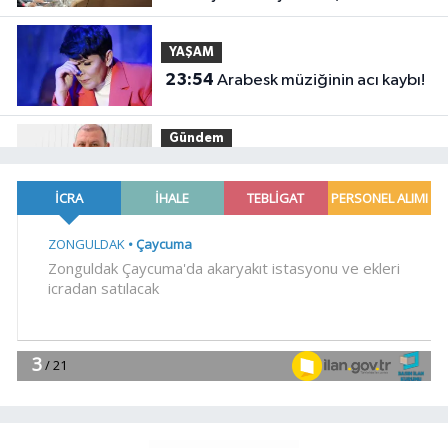
YAŞAM
23:54
Arabesk müziğinin acı kaybı!
Gündem
23:41
Menderes Belediye Başkanı
İlkay Çiçek görevden uzaklaştırıldı
SİYASET
23:34
CHP İstanbul'da yeni
katılımlar... Gürsel Tekin: Birlikte
başaracağız
Gündem
23:29
Anadolu Otoyolu'nda
kamyonet çekiciye çarptı!
Genel