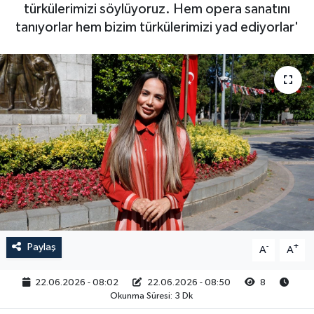
türkülerimizi söylüyoruz. Hem opera sanatını
RESMİ İLAN
tanıyorlar hem bizim türkülerimizi yad ediyorlar'
Paylaş
-
+
A
A
22.06.2026 - 08:02
22.06.2026 - 08:50
8
Okunma Süresi: 3 Dk