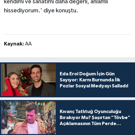
kendimi ve sanatımı daha değerli, anlamlı
hissediyorum.' diye konuştu.
Kaynak:
AA
Eda Erol Doğum İçin Gün
Sayıyor: Karnı Burnunda İlk
Pozlar Sosyal Medyayı Salladı!
Kıvanç Tatlıtuğ Oyunculuğu
Bırakıyor Mu? Şaşırtan "Tövbe"
Açıklamasının Tüm Perde
Arkası