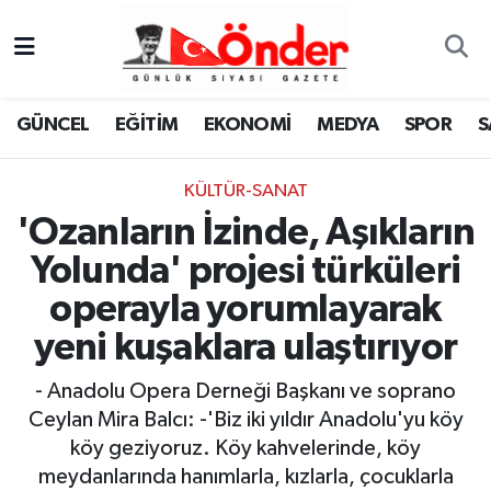
GÜNCEL
Zonguldak Nöbetçi Eczaneler
GÜNCEL
EĞİTİM
EKONOMİ
MEDYA
SPOR
S
EĞİTİM
Zonguldak Hava Durumu
KÜLTÜR-SANAT
EKONOMİ
Zonguldak Namaz Vakitleri
'Ozanların İzinde, Aşıkların
MEDYA
Zonguldak Trafik Yoğunluk Haritası
Yolunda' projesi türküleri
operayla yorumlayarak
SPOR
TFF 3.Lig 4.Grup Puan Durumu ve Fikstür
yeni kuşaklara ulaştırıyor
SAĞLIK
Tüm Manşetler
- Anadolu Opera Derneği Başkanı ve soprano
Ceylan Mira Balcı: -'Biz iki yıldır Anadolu'yu köy
KÜLTÜR-SANAT
Son Dakika Haberleri
köy geziyoruz. Köy kahvelerinde, köy
YAŞAM
Haber Arşivi
meydanlarında hanımlarla, kızlarla, çocuklarla