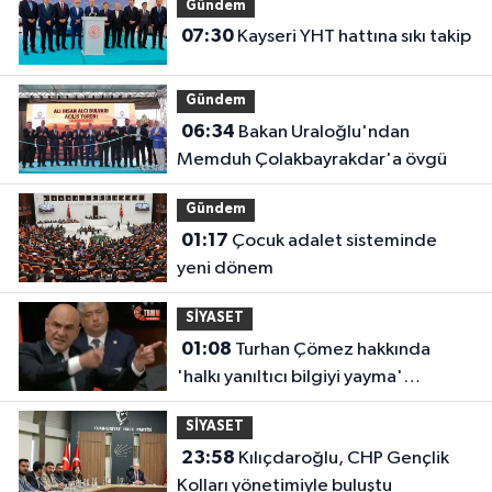
Gündem
07:30
Kayseri YHT hattına sıkı takip
Gündem
06:34
Bakan Uraloğlu'ndan
Memduh Çolakbayrakdar'a övgü
Gündem
01:17
Çocuk adalet sisteminde
yeni dönem
SİYASET
01:08
Turhan Çömez hakkında
'halkı yanıltıcı bilgiyi yayma'
soruşturması
SİYASET
23:58
Kılıçdaroğlu, CHP Gençlik
Kolları yönetimiyle buluştu