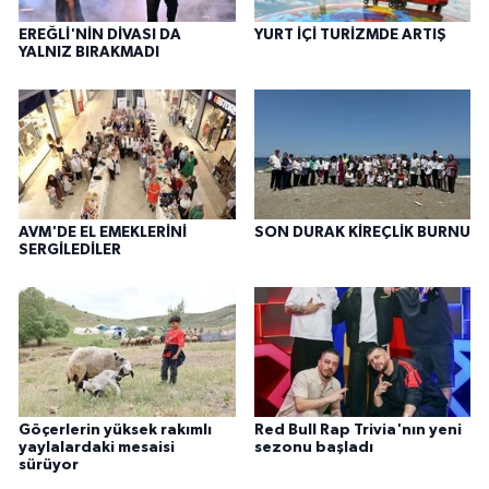
EREĞLİ'NİN DİVASI DA
YURT İÇİ TURİZMDE ARTIŞ
YALNIZ BIRAKMADI
AVM'DE EL EMEKLERİNİ
SON DURAK KİREÇLİK BURNU
SERGİLEDİLER
Göçerlerin yüksek rakımlı
Red Bull Rap Trivia'nın yeni
yaylalardaki mesaisi
sezonu başladı
sürüyor