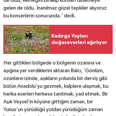
de oldu, ekmeğini bırakıp konseri dinlemeye
gelen de oldu. İnanılmaz güzel tepkiler alıyoruz
bu konserlerin sonucunda.' dedi.
Kadırga Yaylası
doğaseverleri ağırlıyor
Her gittikleri bölgede o bölgenin ozanına ve
aşığına yer verdiklerini aktaran Balcı, 'Gönlüm,
ozanların izinde, aşıkların yolunda bir derviş gibi
bütün Anadolu'yu gezmek, kalplere ulaşmak, bu
harika eserleri herkese tanıtmak, yad etmek. Bir
Aşık Veysel'in köyüne gittiğim zaman, bir
Yunus'un yürüdüğü yoldan yürüdüğüm zaman