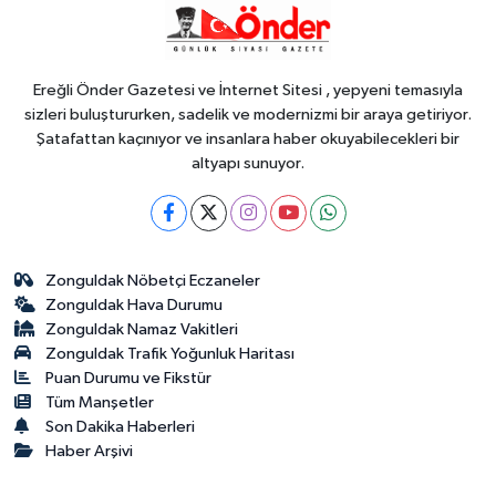
21:59
18 YAŞINDAKİ MİRAÇ
HAYATINI KAYBETTİ
Ereğli Önder Gazetesi ve İnternet Sitesi , yepyeni temasıyla
sizleri buluştururken, sadelik ve modernizmi bir araya getiriyor.
Şatafattan kaçınıyor ve insanlara haber okuyabilecekleri bir
altyapı sunuyor.
Zonguldak Nöbetçi Eczaneler
Zonguldak Hava Durumu
Zonguldak Namaz Vakitleri
Zonguldak Trafik Yoğunluk Haritası
Puan Durumu ve Fikstür
Tüm Manşetler
Son Dakika Haberleri
Haber Arşivi