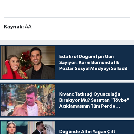
Kaynak:
AA
Eda Erol Doğum İçin Gün
Sayıyor: Karnı Burnunda İlk
Pozlar Sosyal Medyayı Salladı!
Kıvanç Tatlıtuğ Oyunculuğu
Bırakıyor Mu? Şaşırtan "Tövbe"
Açıklamasının Tüm Perde
Arkası
Düğünde Altın Yağan Çift