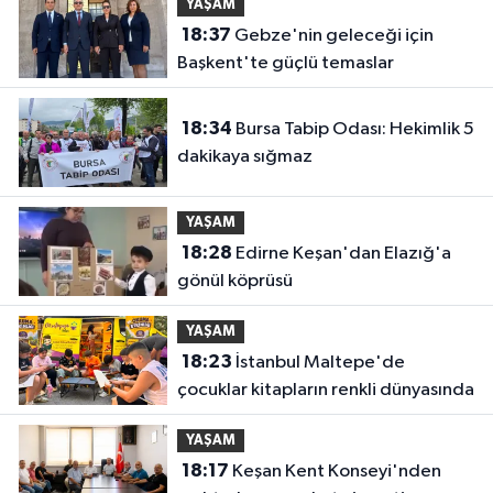
YAŞAM
18:37
Gebze'nin geleceği için
Başkent'te güçlü temaslar
18:34
Bursa Tabip Odası: Hekimlik 5
dakikaya sığmaz
YAŞAM
18:28
Edirne Keşan'dan Elazığ'a
gönül köprüsü
YAŞAM
18:23
İstanbul Maltepe'de
çocuklar kitapların renkli dünyasında
YAŞAM
18:17
Keşan Kent Konseyi'nden