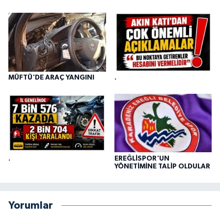
MÜFTÜ'DE ARAÇ YANGINI
.
.
EREĞLİSPOR'UN
YÖNETİMİNE TALİP OLDULAR
Yorumlar