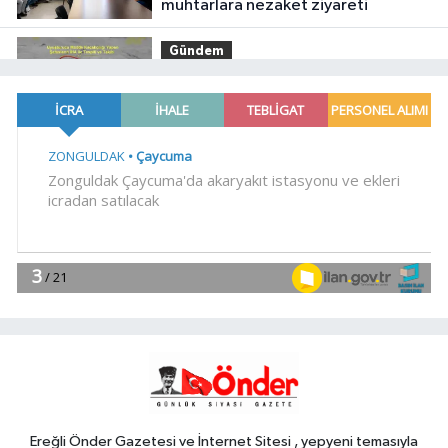
muhtarlara nezaket ziyareti
Gündem
18:14
Hakkari'de JİHA destekli
operasyonda 253 kilo esrar ele
geçirildi
SİYASET
18:06
İzmir Karabağlar Meclisi'nde
komisyonlar yeniden şekillendi
YAŞAM
18:00
Keşan eski İlçe Millî Eğitim
Müdürü vefatının yıl dönümünde
anıldı
YAŞAM
17:51
İzmit'te 3 Çınar Çocuk Evi
için kura çekimi gerçekleştirildi
Ereğli Önder Gazetesi ve İnternet Sitesi , yepyeni temasıyla