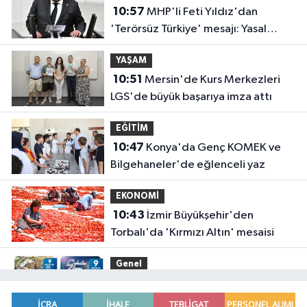
10:57
MHP'li Feti Yıldız'dan
'Terörsüz Türkiye' mesajı: Yasal
düzenlemeler kalıcı sonuç üretecek
YAŞAM
10:51
Mersin'de Kurs Merkezleri
LGS'de büyük başarıya imza attı
EĞİTİM
10:47
Konya'da Genç KOMEK ve
Bilgehaneler'de eğlenceli yaz
EKONOMİ
10:43
İzmir Büyükşehir'den
Torbalı'da 'Kırmızı Altın' mesaisi
Genel
10:43
EREĞLİ'DE YAZ ETKİNLİKLERİ
TAMGAZ...