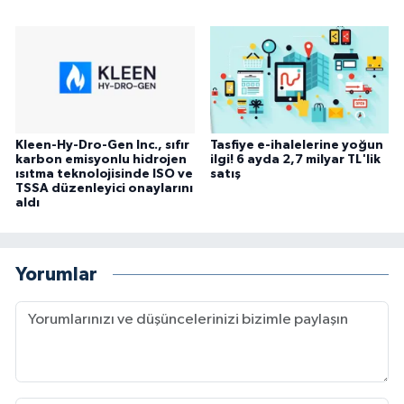
Kleen-Hy-Dro-Gen Inc., sıfır
Tasfiye e-ihalelerine yoğun
karbon emisyonlu hidrojen
ilgi! 6 ayda 2,7 milyar TL'lik
ısıtma teknolojisinde ISO ve
satış
TSSA düzenleyici onaylarını
aldı
Yorumlar