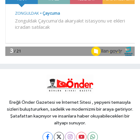
Gündem
10:38
Bakan Gürlek Mumcu
ailesiyle görüştü
Gündem
10:34
İzmir Güzelbahçe
Zabıtası'ndan kapsamlı gıda
denetimi
YAŞAM
10:30
Bursa Nilüfer'e 7 yeni park
kazandırılıyor
Ereğli Önder Gazetesi ve İnternet Sitesi , yepyeni temasıyla
sizleri buluştururken, sadelik ve modernizmi bir araya getiriyor.
Şatafattan kaçınıyor ve insanlara haber okuyabilecekleri bir
altyapı sunuyor.