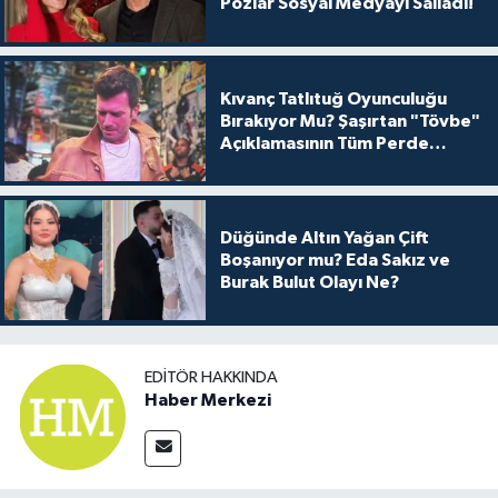
Pozlar Sosyal Medyayı Salladı!
Kıvanç Tatlıtuğ Oyunculuğu
Bırakıyor Mu? Şaşırtan "Tövbe"
Açıklamasının Tüm Perde
Arkası
Düğünde Altın Yağan Çift
Boşanıyor mu? Eda Sakız ve
Burak Bulut Olayı Ne?
EDITÖR HAKKINDA
Haber Merkezi