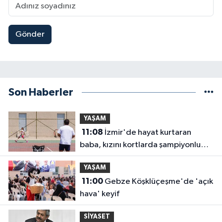
Gönder
Son Haberler
YAŞAM
11:08
İzmir'de hayat kurtaran
baba, kızını kortlarda şampiyonluğa
hazırlıyor
YAŞAM
11:00
Gebze Köşklüçeşme'de 'açık
hava' keyif
SİYASET