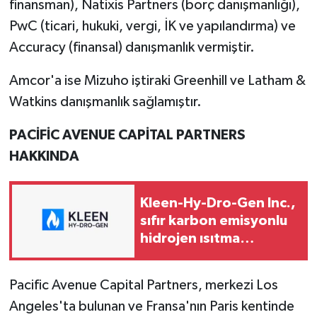
finansman), Natixis Partners (borç danışmanlığı),
PwC (ticari, hukuki, vergi, İK ve yapılandırma) ve
Accuracy (finansal) danışmanlık vermiştir.
Amcor'a ise Mizuho iştiraki Greenhill ve Latham &
Watkins danışmanlık sağlamıştır.
PACİFİC AVENUE CAPİTAL PARTNERS
HAKK
INDA
Kleen-Hy-Dro-Gen Inc.,
sıfır karbon emisyonlu
hidrojen ısıtma
teknolojisinde ISO ve
TSSA düzenleyici
Pacific Avenue Capital Partners, merkezi Los
onaylarını aldı
Angeles'ta bulunan ve Fransa'nın Paris kentinde