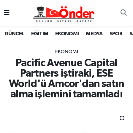
GÜNCEL
Zonguldak Nöbetçi Eczaneler
GÜNCEL
EĞİTİM
EKONOMİ
MEDYA
SPOR
S
EĞİTİM
Zonguldak Hava Durumu
EKONOMİ
EKONOMİ
Zonguldak Namaz Vakitleri
Pacific Avenue Capital
MEDYA
Zonguldak Trafik Yoğunluk Haritası
Partners iştiraki, ESE
World'ü Amcor'dan satın
SPOR
TFF 3.Lig 4.Grup Puan Durumu ve Fikstür
alma işlemini tamamladı
SAĞLIK
Tüm Manşetler
KÜLTÜR-SANAT
Son Dakika Haberleri
YAŞAM
Haber Arşivi