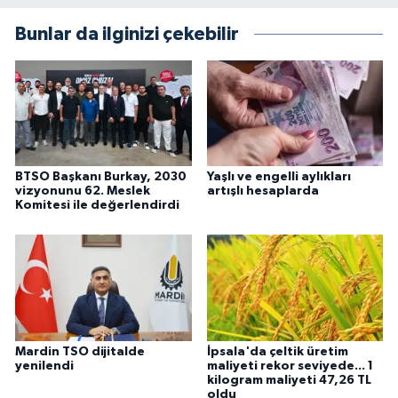
Bunlar da ilginizi çekebilir
BTSO Başkanı Burkay, 2030
Yaşlı ve engelli aylıkları
vizyonunu 62. Meslek
artışlı hesaplarda
Komitesi ile değerlendirdi
Mardin TSO dijitalde
İpsala'da çeltik üretim
yenilendi
maliyeti rekor seviyede... 1
kilogram maliyeti 47,26 TL
oldu