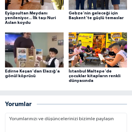
Eyüpsultan Meydanı
Gebze'nin geleceği için
yenileniyor... İlk taşı Nuri
Başkent'te güçlü temaslar
Aslan koydu
Edirne Keşan'dan Elazığ'a
İstanbul Maltepe'de
gönül köprüsü
çocuklar kitapların renkli
dünyasında
Yorumlar