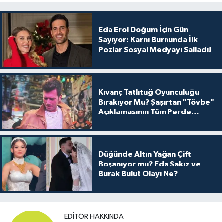
Eda Erol Doğum İçin Gün
Sayıyor: Karnı Burnunda İlk
Pozlar Sosyal Medyayı Salladı!
Kıvanç Tatlıtuğ Oyunculuğu
Bırakıyor Mu? Şaşırtan "Tövbe"
Açıklamasının Tüm Perde
Arkası
Düğünde Altın Yağan Çift
Boşanıyor mu? Eda Sakız ve
Burak Bulut Olayı Ne?
EDITÖR HAKKINDA