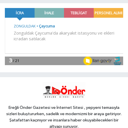
23:29
Anadolu Otoyolu'nda
kamyonet çekiciye çarptı!
Genel
21:59
18 YAŞINDAKİ MİRAÇ
HAYATINI KAYBETTİ
Genel
19:59
“KENDİ İRADELERİYLE KABUL
ETMEDİLER!..”
YAŞAM
19:00
Ganita Akşamları'nda büyük
coşku
Ereğli Önder Gazetesi ve İnternet Sitesi , yepyeni temasıyla
sizleri buluştururken, sadelik ve modernizmi bir araya getiriyor.
Şatafattan kaçınıyor ve insanlara haber okuyabilecekleri bir
altyapı sunuyor.