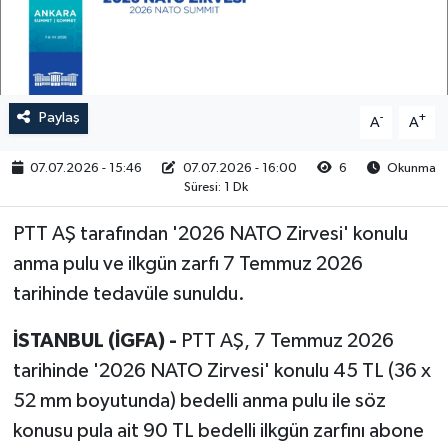
RESMİ İLAN
Paylaş
-
+
A
A
07.07.2026 - 15:46
07.07.2026 - 16:00
6
Okunma
Süresi: 1 Dk
PTT AŞ tarafından '2026 NATO Zirvesi' konulu
anma pulu ve ilkgün zarfı 7 Temmuz 2026
tarihinde tedavüle sunuldu.
İSTANBUL (İGFA) -
PTT AŞ, 7 Temmuz 2026
tarihinde '2026 NATO Zirvesi' konulu 45 TL (36 x
52 mm boyutunda) bedelli anma pulu ile söz
konusu pula ait 90 TL bedelli ilkgün zarfını abone