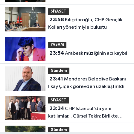
soruşturması
SİYASET
23:58
Kılıçdaroğlu, CHP Gençlik
Kolları yönetimiyle buluştu
YAŞAM
23:54
Arabesk müziğinin acı kaybı!
Gündem
23:41
Menderes Belediye Başkanı
İlkay Çiçek görevden uzaklaştırıldı
SİYASET
23:34
CHP İstanbul'da yeni
katılımlar... Gürsel Tekin: Birlikte
başaracağız
Gündem