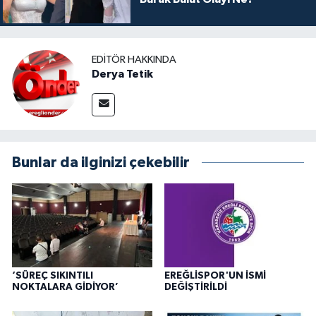
EDITÖR HAKKINDA
Derya Tetik
Bunlar da ilginizi çekebilir
‘SÜREÇ SIKINTILI
EREĞLİSPOR'UN İSMİ
NOKTALARA GİDİYOR’
DEĞİŞTİRİLDİ