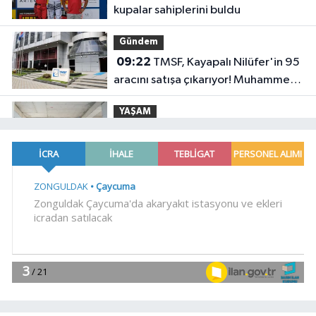
kupalar sahiplerini buldu
Gündem
09:22
TMSF, Kayapalı Nilüfer'in 95
aracını satışa çıkarıyor! Muhammen
bedel belli oldu
YAŞAM
09:17
Bursa İnegöl'de Turgutalp
Kentsel Dönüşüm Projesi hızla
ilerliyor
YAŞAM
09:15
Kayseri Talas'tan vefa örneği
YAŞAM
09:11
İzmir Bornova'da Altındağ
trafiğine büyük neşter
YAŞAM