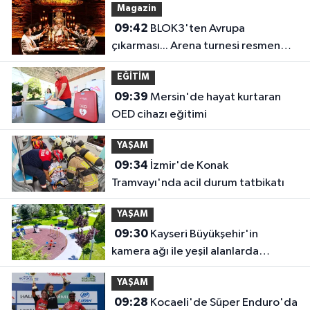
Magazin
09:42
BLOK3'ten Avrupa
çıkarması... Arena turnesi resmen
duyuruldu
EĞİTİM
09:39
Mersin'de hayat kurtaran
OED cihazı eğitimi
YAŞAM
09:34
İzmir'de Konak
Tramvayı'nda acil durum tatbikatı
YAŞAM
09:30
Kayseri Büyükşehir'in
kamera ağı ile yeşil alanlarda
güvenlik üst düzeyde
YAŞAM
09:28
Kocaeli'de Süper Enduro'da