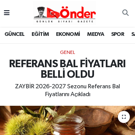
GÜNCEL
Zonguldak Nöbetçi Eczaneler
GÜNCEL
EĞİTİM
EKONOMİ
MEDYA
SPOR
S
EĞİTİM
Zonguldak Hava Durumu
GENEL
EKONOMİ
Zonguldak Namaz Vakitleri
REFERANS BAL FİYATLARI
MEDYA
Zonguldak Trafik Yoğunluk Haritası
BELLİ OLDU
SPOR
TFF 3.Lig 4.Grup Puan Durumu ve Fikstür
ZAYBİR 2026-2027 Sezonu Referans Bal
Fiyatlarını Açıkladı
SAĞLIK
Tüm Manşetler
KÜLTÜR-SANAT
Son Dakika Haberleri
YAŞAM
Haber Arşivi