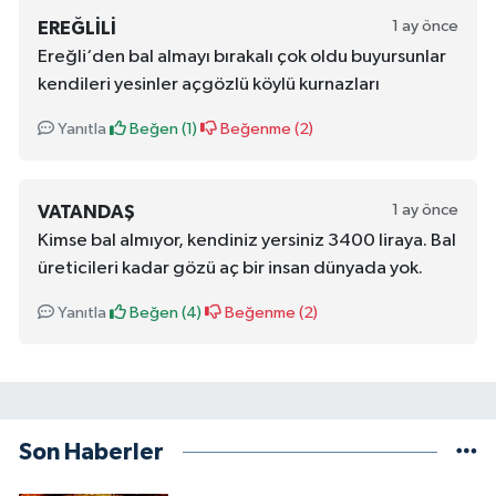
1 ay önce
EREĞLILI
Ereğli‘den bal almayı bırakalı çok oldu buyursunlar
kendileri yesinler açgözlü köylü kurnazları
Yanıtla
Beğen (
1
)
Beğenme (
2
)
1 ay önce
VATANDAŞ
Kimse bal almıyor, kendiniz yersiniz 3400 liraya. Bal
üreticileri kadar gözü aç bir insan dünyada yok.
Yanıtla
Beğen (
4
)
Beğenme (
2
)
Son Haberler