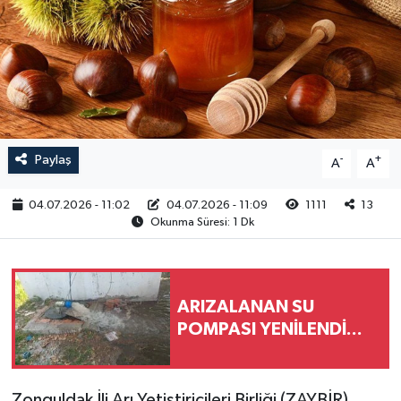
RESMİ İLAN
Paylaş
-
+
A
A
04.07.2026 - 11:02
04.07.2026 - 11:09
1111
13
Okunma Süresi: 1 Dk
ARIZALANAN SU
POMPASI YENİLENDİ...
Zonguldak İli Arı Yetiştiricileri Birliği (ZAYBİR),