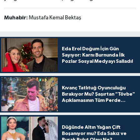
Muhabir:
Mustafa Kemal Bektaş
Eda Erol Doğum İçin Gün
Sayıyor: Karnı Burnunda İlk
Pozlar Sosyal Medyayı Salladı!
Kıvanç Tatlıtuğ Oyunculuğu
Bırakıyor Mu? Şaşırtan "Tövbe"
Açıklamasının Tüm Perde
Arkası
Düğünde Altın Yağan Çift
Boşanıyor mu? Eda Sakız ve
Burak Bulut Olayı Ne?