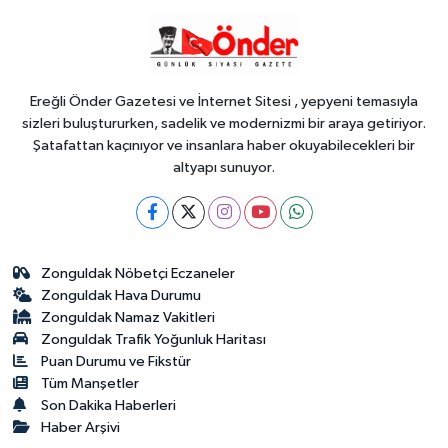
09:04
Kocaeli yaz akşamlarında
'Arabesk' rüzgârı esti
Ereğli Önder Gazetesi ve İnternet Sitesi , yepyeni temasıyla
sizleri buluştururken, sadelik ve modernizmi bir araya getiriyor.
Şatafattan kaçınıyor ve insanlara haber okuyabilecekleri bir
altyapı sunuyor.
Zonguldak Nöbetçi Eczaneler
Zonguldak Hava Durumu
Zonguldak Namaz Vakitleri
Zonguldak Trafik Yoğunluk Haritası
Puan Durumu ve Fikstür
Tüm Manşetler
Son Dakika Haberleri
Haber Arşivi