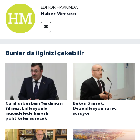
EDITÖR HAKKINDA
Haber Merkezi
Bunlar da ilginizi çekebilir
Cumhurbaşkanı Yardımcısı
Bakan Şimşek:
Yılmaz: Enflasyonla
Dezenflasyon süreci
mücadelede kararlı
sürüyor
politikalar sürecek