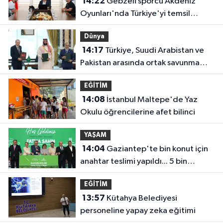
14:22
Gebzeli sporcu Akdeniz
Oyunları'nda Türkiye'yi temsil
edecek
Dünya
14:17
Türkiye, Suudi Arabistan ve
Pakistan arasında ortak savunma
anlaşması imzalandı
EĞİTİM
14:08
İstanbul Maltepe'de Yaz
Okulu öğrencilerine afet bilinci
YAŞAM
14:04
Gaziantep'te bin konut için
anahtar teslimi yapıldı... 5 bin
konutluk projeye temel
EĞİTİM
13:57
Kütahya Belediyesi
personeline yapay zeka eğitimi