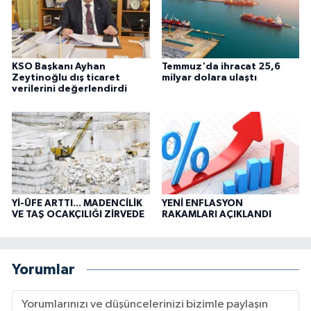
KSO Başkanı Ayhan
Temmuz'da ihracat 25,6
Zeytinoğlu dış ticaret
milyar dolara ulaştı
verilerini değerlendirdi
Yİ-ÜFE ARTTI... MADENCİLİK
YENİ ENFLASYON
VE TAŞ OCAKÇILIĞI ZİRVEDE
RAKAMLARI AÇIKLANDI
Yorumlar