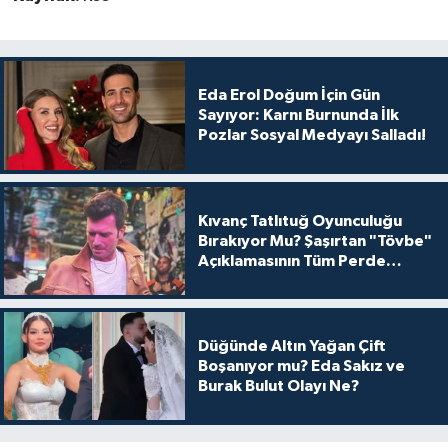
Eda Erol Doğum İçin Gün
Sayıyor: Karnı Burnunda İlk
Pozlar Sosyal Medyayı Salladı!
Kıvanç Tatlıtuğ Oyunculuğu
Bırakıyor Mu? Şaşırtan "Tövbe"
Açıklamasının Tüm Perde
Arkası
Düğünde Altın Yağan Çift
Boşanıyor mu? Eda Sakız ve
Burak Bulut Olayı Ne?