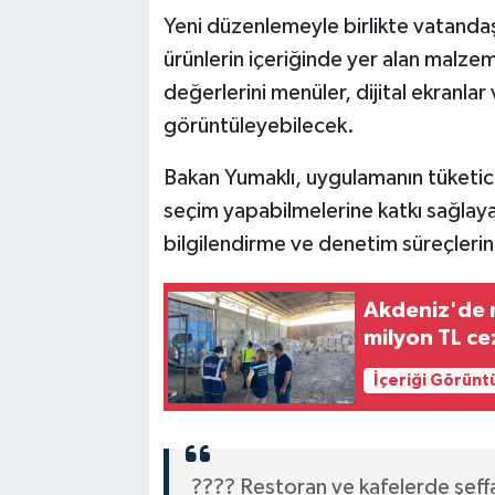
Yeni düzenlemeyle birlikte vatandaş
ürünlerin içeriğinde yer alan malzemel
değerlerini menüler, dijital ekranla
görüntüleyebilecek.
Bakan Yumaklı, uygulamanın tüketicile
seçim yapabilmelerine katkı sağlaya
bilgilendirme ve denetim süreçlerini
Akdeniz'de m
milyon TL ce
İçeriği Görünt
???? Restoran ve kafelerde şeff