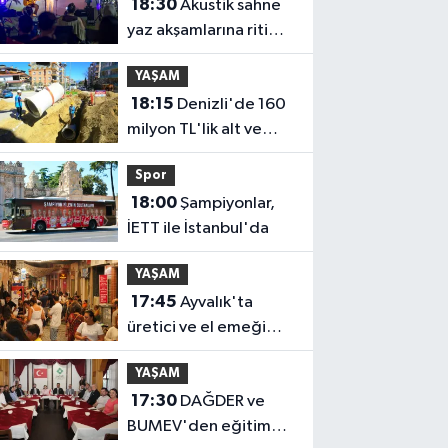
18:30
Akustik sahne
yaz akşamlarına ritim
katıyor
YAŞAM
18:15
Denizli'de 160
milyon TL'lik alt ve
üstyapı yatırımı
Spor
18:00
Şampiyonlar,
İETT ile İstanbul'da
YAŞAM
17:45
Ayvalık'ta
üretici ve el emeği
pazarı renk katıyor
YAŞAM
17:30
DAĞDER ve
BUMEV'den eğitim