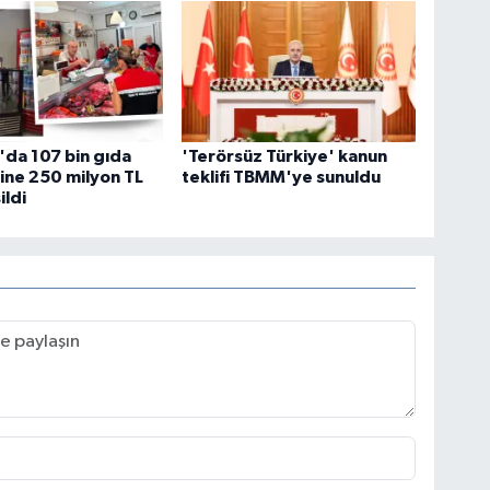
da 107 bin gıda
'Terörsüz Türkiye' kanun
ine 250 milyon TL
teklifi TBMM'ye sunuldu
ildi