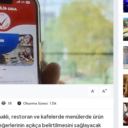
-
+
A
A
18
Okunma Süresi: 1 Dk
klı, restoran ve kafelerde menülerde ürün
 değerlerinin açıkça belirtilmesini sağlayacak