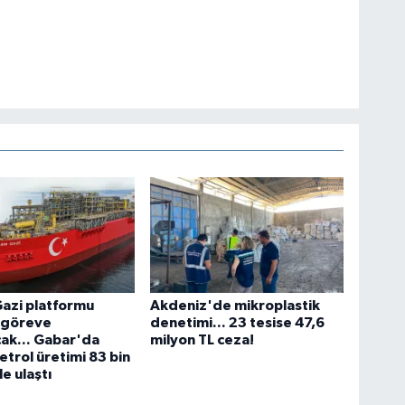
azi platformu
Akdeniz'de mikroplastik
e göreve
denetimi... 23 tesise 47,6
ak... Gabar'da
milyon TL ceza!
etrol üretimi 83 bin
e ulaştı