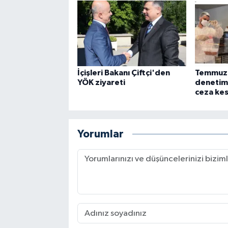
İçişleri Bakanı Çiftçi'den
Temmuz'
YÖK ziyareti
denetim
ceza kes
Yorumlar