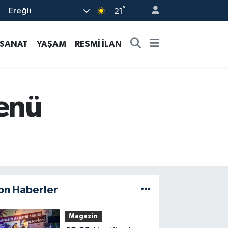
°
Ereğli
21
-SANAT
YAŞAM
RESMİ İLAN
menü
on Haberler
Magazin