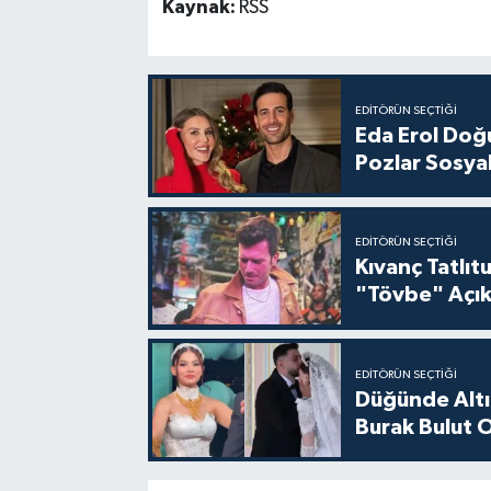
Kaynak:
RSS
EDITÖRÜN SEÇTIĞI
Eda Erol Doğu
Pozlar Sosyal
EDITÖRÜN SEÇTIĞI
Kıvanç Tatlı
"Tövbe" Açık
EDITÖRÜN SEÇTIĞI
Düğünde Altı
Burak Bulut O