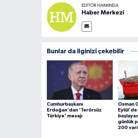
EDITÖR HAKKINDA
Haber Merkezi
Bunlar da ilginizi çekebilir
Cumhurbaşkanı
Osman G
Erdoğan'dan 'Terörsüz
Eylül'd
Türkiye' mesajı
başlayac
günlük p
200 varil