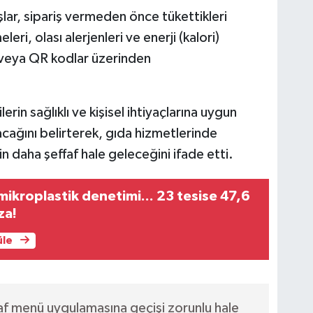
lar, sipariş vermeden önce tükettikleri
eri, olası alerjenleri ve enerji (kalori)
r veya QR kodlar üzerinden
rin sağlıklı ve kişisel ihtiyaçlarına uygun
cağını belirterek, gıda hizmetlerinde
n daha şeffaf hale geleceğini ifade etti.
ikroplastik denetimi... 23 tesise 47,6
za!
üle
af menü uygulamasına geçişi zorunlu hale