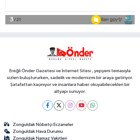
EKONOMİ
18:49
Fındık alım fiyatları
açıklandı... Alımlar 24 Ağustos'ta
başlıyor
Genel
18:48
.
Ereğli Önder Gazetesi ve İnternet Sitesi , yepyeni temasıyla
sizleri buluştururken, sadelik ve modernizmi bir araya getiriyor.
Şatafattan kaçınıyor ve insanlara haber okuyabilecekleri bir
altyapı sunuyor.
Zonguldak Nöbetçi Eczaneler
Zonguldak Hava Durumu
Zonguldak Namaz Vakitleri