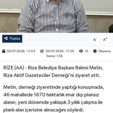
RESMİ İLAN
Paylaş
-
+
A
A
09.07.2026 - 11:03
09.07.2026 - 11:20
15
Okunma
Süresi: 1 Dk
RİZE (AA) - Rize Belediye Başkanı Rahmi Metin,
Rize Aktif Gazeteciler Derneği'ni ziyaret etti.
Metin, derneği ziyaretinde yaptığı konuşmada,
46 mahallede 1670 hektarlık imar dışı plansız
alanın, yeni dönemde yaklaşık 3 yıllık çalışma ile
planlı alan içerisine alınacağını söyledi.