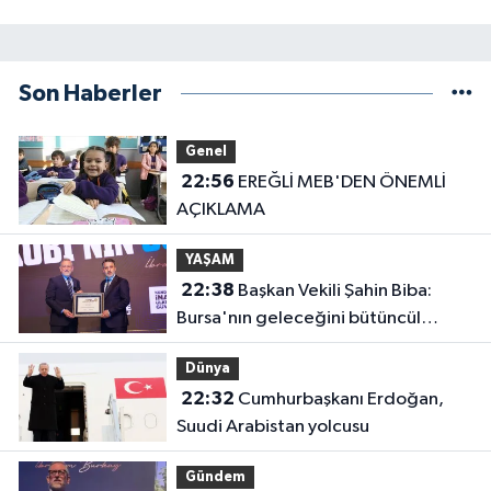
Son Haberler
Genel
22:56
EREĞLİ MEB'DEN ÖNEMLİ
AÇIKLAMA
YAŞAM
22:38
Başkan Vekili Şahin Biba:
Bursa'nın geleceğini bütüncül
anlayışla planlıyoruz
Dünya
22:32
Cumhurbaşkanı Erdoğan,
Suudi Arabistan yolcusu
Gündem