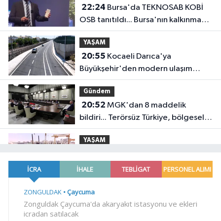
22:24
Bursa'da TEKNOSAB KOBİ
OSB tanıtıldı... Bursa'nın kalkınma
yolculuğunda yeni dönem
YAŞAM
20:55
Kocaeli Darıca'ya
Büyükşehir'den modern ulaşım
yatırımı
Gündem
20:52
MGK'dan 8 maddelik
bildiri... Terörsüz Türkiye, bölgesel
güvenlik ve Gazze mesajı
YAŞAM
19:02
Yakıt barcı filosuna iki yeni
gemi
Teknoloji
18:52
Türk Tarih Kurumu'ndan tarihi
içerikler tek platformda