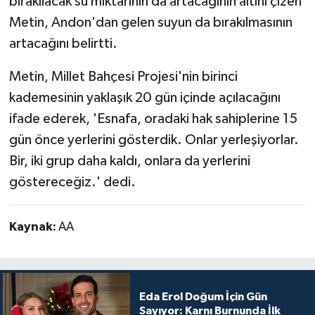
bırakılacak su miktarının da artacağının altını çizen
Metin, Andon'dan gelen suyun da bırakılmasının
artacağını belirtti.
Metin, Millet Bahçesi Projesi'nin birinci
kademesinin yaklaşık 20 gün içinde açılacağını
ifade ederek, 'Esnafa, oradaki hak sahiplerine 15
gün önce yerlerini gösterdik. Onlar yerleşiyorlar.
Bir, iki grup daha kaldı, onlara da yerlerini
göstereceğiz.' dedi.
Kaynak:
AA
Eda Erol Doğum İçin Gün
Sayıyor: Karnı Burnunda İlk