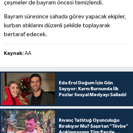
çeşmeler de bayram öncesi temizlendi.
Bayram süresince sahada görev yapacak ekipler,
kurban atıklarını düzenli şekilde toplayarak
bertaraf edecek.
Kaynak:
AA
Eda Erol Doğum İçin Gün
Sayıyor: Karnı Burnunda İlk
Pozlar Sosyal Medyayı Salladı!
Kıvanç Tatlıtuğ Oyunculuğu
Bırakıyor Mu? Şaşırtan "Tövbe"
Açıklamasının Tüm Perde