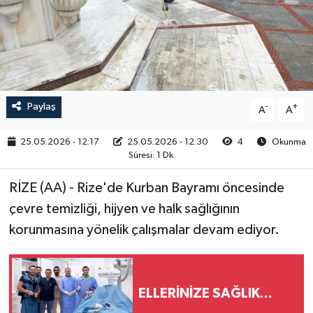
RESMİ İLAN
Paylaş
-
+
A
A
25.05.2026 - 12:17
25.05.2026 - 12:30
4
Okunma
Süresi: 1 Dk
RİZE (AA) - Rize'de Kurban Bayramı öncesinde
çevre temizliği, hijyen ve halk sağlığının
korunmasına yönelik çalışmalar devam ediyor.
ELLERİNİZE SAĞLIK...