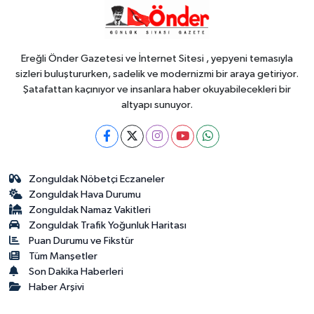
17:51
İzmit'te 3 Çınar Çocuk Evi
için kura çekimi gerçekleştirildi
Ereğli Önder Gazetesi ve İnternet Sitesi , yepyeni temasıyla
sizleri buluştururken, sadelik ve modernizmi bir araya getiriyor.
Şatafattan kaçınıyor ve insanlara haber okuyabilecekleri bir
altyapı sunuyor.
Zonguldak Nöbetçi Eczaneler
Zonguldak Hava Durumu
Zonguldak Namaz Vakitleri
Zonguldak Trafik Yoğunluk Haritası
Puan Durumu ve Fikstür
Tüm Manşetler
Son Dakika Haberleri
Haber Arşivi