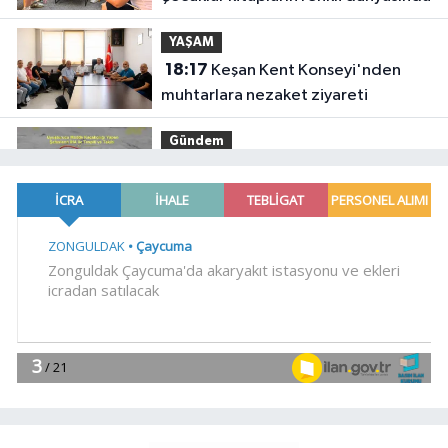
YAŞAM
18:17
Keşan Kent Konseyi'nden
muhtarlara nezaket ziyareti
Gündem
18:14
Hakkari'de JİHA destekli
operasyonda 253 kilo esrar ele
geçirildi
SİYASET
18:06
İzmir Karabağlar Meclisi'nde
komisyonlar yeniden şekillendi
YAŞAM
18:00
Keşan eski İlçe Millî Eğitim
Müdürü vefatının yıl dönümünde
anıldı
YAŞAM