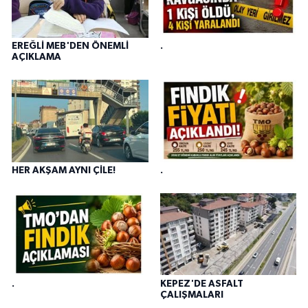
EREĞLİ MEB'DEN ÖNEMLİ
.
AÇIKLAMA
HER AKŞAM AYNI ÇİLE!
.
.
KEPEZ'DE ASFALT
ÇALIŞMALARI