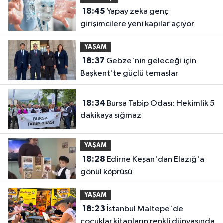
18:45
Yapay zeka genç
girişimcilere yeni kapılar açıyor
YAŞAM
18:37
Gebze'nin geleceği için
Başkent'te güçlü temaslar
18:34
Bursa Tabip Odası: Hekimlik 5
dakikaya sığmaz
YAŞAM
18:28
Edirne Keşan'dan Elazığ'a
gönül köprüsü
YAŞAM
18:23
İstanbul Maltepe'de
çocuklar kitapların renkli dünyasında