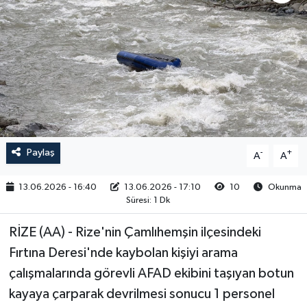
RESMİ İLAN
Paylaş
-
+
A
A
13.06.2026 - 16:40
13.06.2026 - 17:10
10
Okunma
Süresi: 1 Dk
RİZE (AA) - Rize'nin Çamlıhemşin ilçesindeki
Fırtına Deresi'nde kaybolan kişiyi arama
çalışmalarında görevli AFAD ekibini taşıyan botun
kayaya çarparak devrilmesi sonucu 1 personel