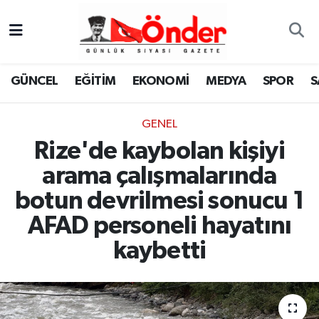
GÜNCEL
Zonguldak Nöbetçi Eczaneler
GÜNCEL
EĞİTİM
EKONOMİ
MEDYA
SPOR
S
EĞİTİM
Zonguldak Hava Durumu
GENEL
EKONOMİ
Zonguldak Namaz Vakitleri
Rize'de kaybolan kişiyi
MEDYA
Zonguldak Trafik Yoğunluk Haritası
arama çalışmalarında
botun devrilmesi sonucu 1
SPOR
TFF 3.Lig 4.Grup Puan Durumu ve Fikstür
AFAD personeli hayatını
SAĞLIK
Tüm Manşetler
kaybetti
KÜLTÜR-SANAT
Son Dakika Haberleri
YAŞAM
Haber Arşivi