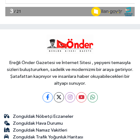
Gündem
18:25
6 yıl önceki kaçak avın failleri
tespit edildi! 5 yaban keçisi için
ceza uygulandı
YAŞAM
18:18
İstanbul İtfaiyesi'nden yangın
riskine karşı videolu uyarı
Ereğli Önder Gazetesi ve İnternet Sitesi , yepyeni temasıyla
sizleri buluştururken, sadelik ve modernizmi bir araya getiriyor.
Şatafattan kaçınıyor ve insanlara haber okuyabilecekleri bir
altyapı sunuyor.
Zonguldak Nöbetçi Eczaneler
Zonguldak Hava Durumu
Zonguldak Namaz Vakitleri
Zonguldak Trafik Yoğunluk Haritası