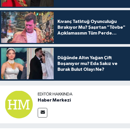
Kıvanç Tatlıtuğ Oyunculuğu
Bırakıyor Mu? Şaşırtan "Tövbe"
Açıklamasının Tüm Perde
Arkası
Düğünde Altın Yağan Çift
Boşanıyor mu? Eda Sakız ve
Burak Bulut Olayı Ne?
EDITÖR HAKKINDA
Haber Merkezi