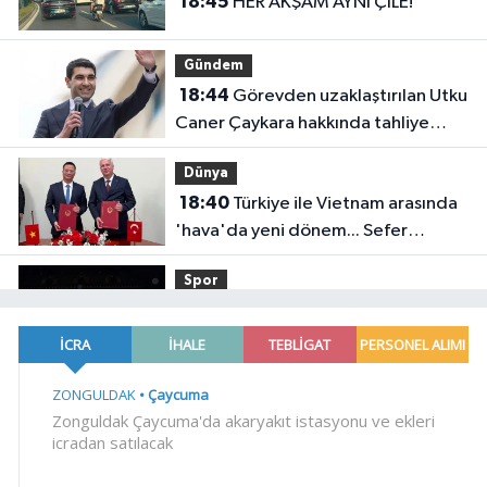
18:45
HER AKŞAM AYNI ÇİLE!
Gündem
18:44
Görevden uzaklaştırılan Utku
Caner Çaykara hakkında tahliye
kararı
Dünya
18:40
Türkiye ile Vietnam arasında
'hava'da yeni dönem... Sefer
kapasitesi artırıldı
Spor
18:35
Carettalar yeni sezona hırslı
başladı
EĞİTİM
18:29
TÜBİTAK 1707 programında
2026 yılı ilk dönem sonuçları
açıklandı