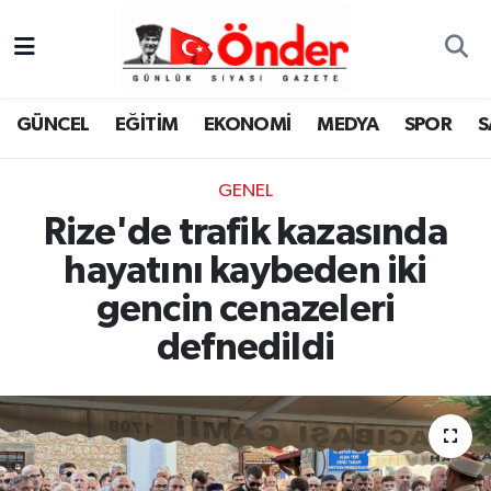
GÜNCEL
Zonguldak Nöbetçi Eczaneler
GÜNCEL
EĞİTİM
EKONOMİ
MEDYA
SPOR
S
EĞİTİM
Zonguldak Hava Durumu
GENEL
EKONOMİ
Zonguldak Namaz Vakitleri
Rize'de trafik kazasında
MEDYA
Zonguldak Trafik Yoğunluk Haritası
hayatını kaybeden iki
gencin cenazeleri
SPOR
TFF 3.Lig 4.Grup Puan Durumu ve Fikstür
defnedildi
SAĞLIK
Tüm Manşetler
KÜLTÜR-SANAT
Son Dakika Haberleri
YAŞAM
Haber Arşivi