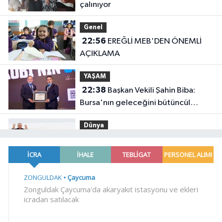
çalınıyor
Genel
22:56
EREĞLİ MEB'DEN ÖNEMLİ
AÇIKLAMA
YAŞAM
22:38
Başkan Vekili Şahin Biba:
Bursa'nın geleceğini bütüncül
anlayışla planlıyoruz
Dünya
22:32
Cumhurbaşkanı Erdoğan,
Suudi Arabistan yolcusu
Gündem
22:24
Bursa'da TEKNOSAB KOBİ
OSB tanıtıldı... Bursa'nın kalkınma
yolculuğunda yeni dönem