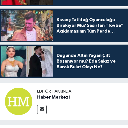
Kıvanç Tatlıtuğ Oyunculuğu
Bırakıyor Mu? Şaşırtan "Tövbe"
Açıklamasının Tüm Perde
Arkası
Düğünde Altın Yağan Çift
Boşanıyor mu? Eda Sakız ve
Burak Bulut Olayı Ne?
EDITÖR HAKKINDA
Haber Merkezi