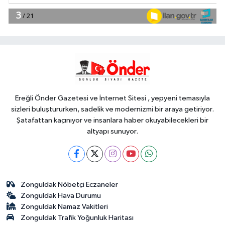
YAŞAM
20:55
Kocaeli Darıca'ya
Büyükşehir'den modern ulaşım
yatırımı
Gündem
20:52
MGK'dan 8 maddelik
bildiri... Terörsüz Türkiye, bölgesel
güvenlik ve Gazze mesajı
Ereğli Önder Gazetesi ve İnternet Sitesi , yepyeni temasıyla
sizleri buluştururken, sadelik ve modernizmi bir araya getiriyor.
Şatafattan kaçınıyor ve insanlara haber okuyabilecekleri bir
altyapı sunuyor.
Zonguldak Nöbetçi Eczaneler
Zonguldak Hava Durumu
Zonguldak Namaz Vakitleri
Zonguldak Trafik Yoğunluk Haritası