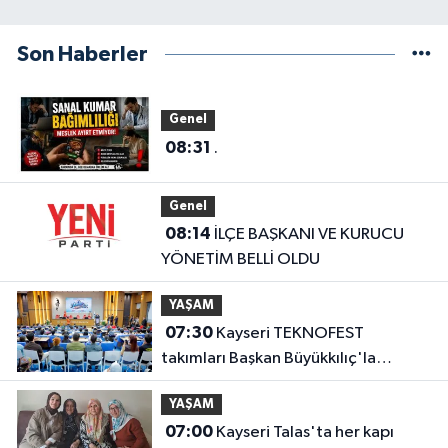
Son Haberler
Genel
08:31
.
Genel
08:14
İLÇE BAŞKANI VE KURUCU
YÖNETİM BELLİ OLDU
YAŞAM
07:30
Kayseri TEKNOFEST
takımları Başkan Büyükkılıç'la
buluştu
YAŞAM
07:00
Kayseri Talas'ta her kapı