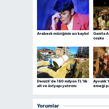
Arabesk müziğinin acı kaybı!
Ganita 
coşku
Denizli'de 160 milyon TL'lik
Ayvalık't
alt ve üstyapı yatırımı
emeği pa
Yorumlar