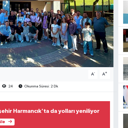
-
+
A
A
24
Okunma Süresi: 2 Dk
ehir Harmancık'ta da yolları yeniliyor
üle