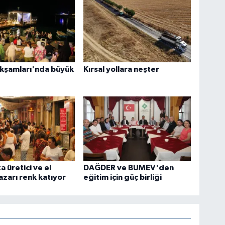
Akşamları'nda büyük
Kırsal yollara neşter
a üretici ve el
DAĞDER ve BUMEV'den
zarı renk katıyor
eğitim için güç birliği