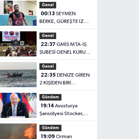
Genel
00:13
SEYMEN
BERKE, GÜREŞTE İZ
BIRAKMAK İSTİYOR
Genel
22:37
GMİS MTA-İŞ
ŞUBESİ GENEL KURULU
GERÇEKLEŞTİRİLDİ
Genel
22:35
DENİZE GİREN
2 KİŞİDEN BİRİ
KURTARILDI, DİĞERİ
Gündem
ARANIYOR
19:14
Avusturya
Şansölyesi Stocker,
Türkiye'ye geliyor
Gündem
19:09
Orman