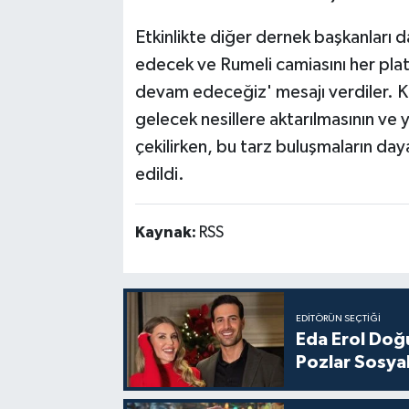
Etkinlikte diğer dernek başkanları d
edecek ve Rumeli camiasını her pla
devam edeceğiz' mesajı verdiler. K
gelecek nesillere aktarılmasının ve 
çekilirken, bu tarz buluşmaların day
edildi.
Kaynak:
RSS
EDITÖRÜN SEÇTIĞI
Eda Erol Doğu
Pozlar Sosyal