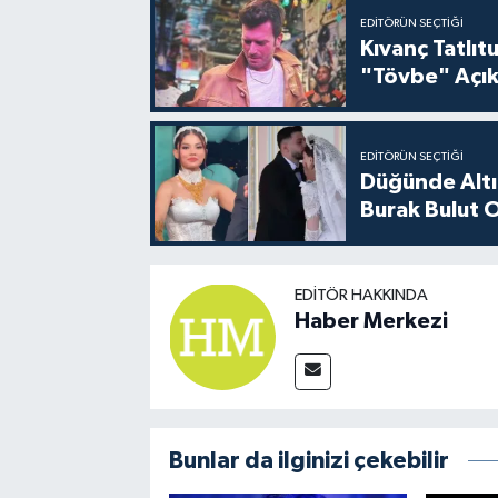
EDITÖRÜN SEÇTIĞI
Kıvanç Tatlı
"Tövbe" Açık
EDITÖRÜN SEÇTIĞI
Düğünde Altı
Burak Bulut O
EDITÖR HAKKINDA
Haber Merkezi
Bunlar da ilginizi çekebilir