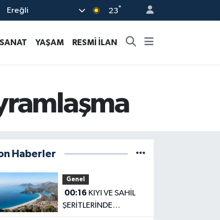
°
Ereğli
23
-SANAT
YAŞAM
RESMİ İLAN
ayramlaşma
on Haberler
Genel
00:16
KIYI VE SAHİL
ŞERİTLERİNDE
DÜZENLEME