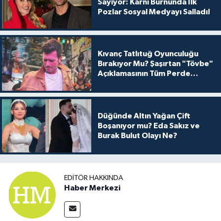
Sayıyor: Karnı Burnunda İlk
Pozlar Sosyal Medyayı Salladı!
Kıvanç Tatlıtuğ Oyunculuğu
Bırakıyor Mu? Şaşırtan "Tövbe"
Açıklamasının Tüm Perde
Arkası
Düğünde Altın Yağan Çift
Boşanıyor mu? Eda Sakız ve
Burak Bulut Olayı Ne?
EDITÖR HAKKINDA
Haber Merkezi