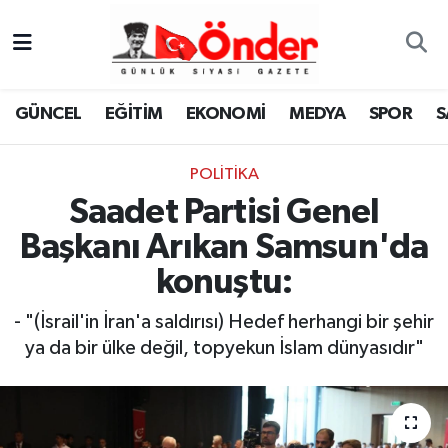
GÜNCEL
Zonguldak Nöbetçi Eczaneler
GÜNCEL
EĞİTİM
EKONOMİ
MEDYA
SPOR
S
EĞİTİM
Zonguldak Hava Durumu
POLITIKA
EKONOMİ
Zonguldak Namaz Vakitleri
Saadet Partisi Genel
MEDYA
Zonguldak Trafik Yoğunluk Haritası
Başkanı Arıkan Samsun'da
konuştu:
SPOR
TFF 3.Lig 4.Grup Puan Durumu ve Fikstür
- "(İsrail'in İran'a saldırısı) Hedef herhangi bir şehir
SAĞLIK
Tüm Manşetler
ya da bir ülke değil, topyekun İslam dünyasıdır"
KÜLTÜR-SANAT
Son Dakika Haberleri
YAŞAM
Haber Arşivi