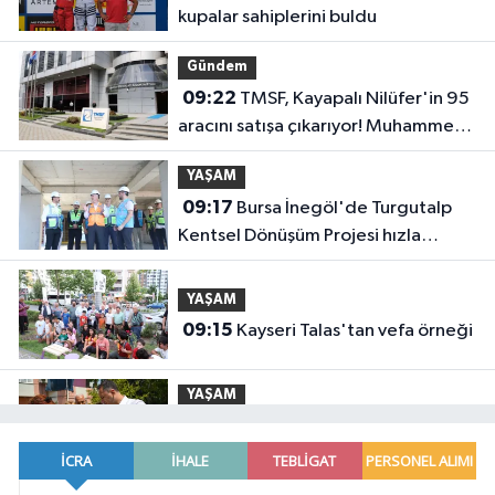
kupalar sahiplerini buldu
Gündem
09:22
TMSF, Kayapalı Nilüfer'in 95
aracını satışa çıkarıyor! Muhammen
bedel belli oldu
YAŞAM
09:17
Bursa İnegöl'de Turgutalp
Kentsel Dönüşüm Projesi hızla
ilerliyor
YAŞAM
09:15
Kayseri Talas'tan vefa örneği
YAŞAM
09:11
İzmir Bornova'da Altındağ
trafiğine büyük neşter