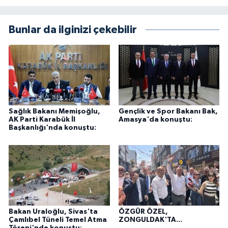
Bunlar da ilginizi çekebilir
Sağlık Bakanı Memişoğlu,
Gençlik ve Spor Bakanı Bak,
AK Parti Karabük İl
Amasya'da konuştu:
Başkanlığı'nda konuştu:
Bakan Uraloğlu, Sivas'ta
ÖZGÜR ÖZEL,
Çamlıbel Tüneli Temel Atma
ZONGULDAK'TA...