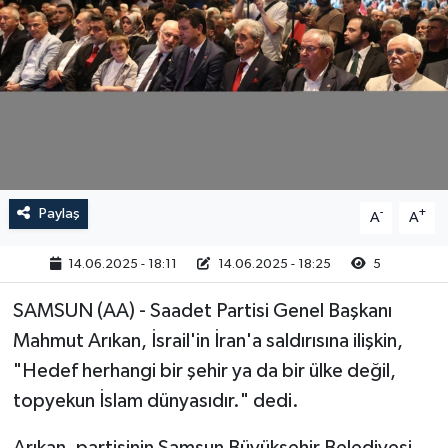
RESMİ İLAN
Paylaş
-
+
A
A
14.06.2025 - 18:11
14.06.2025 - 18:25
5
SAMSUN (AA) - Saadet Partisi Genel Başkanı
Mahmut Arıkan, İsrail'in İran'a saldırısına ilişkin,
"Hedef herhangi bir şehir ya da bir ülke değil,
topyekun İslam dünyasıdır." dedi.
Arıkan, partisinin Samsun Büyükşehir Belediyesi