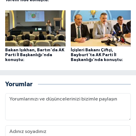
Töreni'nde konuştu:
Bakan Işıkhan, Bartın'da AK
İçişleri Bakanı Çiftçi,
Parti İl Başkanlığı'nda
Bayburt'ta AK Parti İl
konuştu:
Başkanlığı'nda konuştu:
Yorumlar