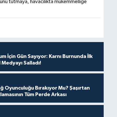
özünü tutmaya, havacılıkta mükemmelliğe
'
m İçin Gün Sayıyor: Karnı Burnunda İlk
 Medyayı Salladı!
tuğ Oyunculuğu Bırakıyor Mu? Şaşırtan
lamasının Tüm Perde Arkası