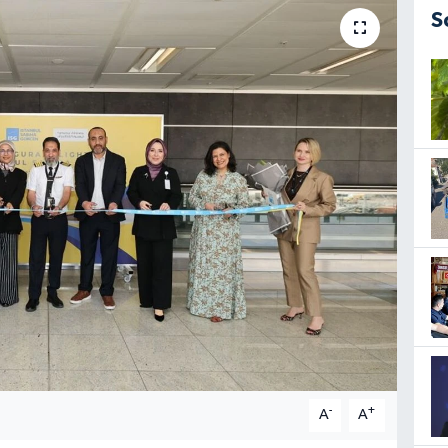
S
-
+
A
A