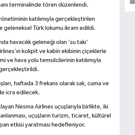
anı terminalinde tören düzenlendi.
önetiminin katılımıyla gerçekleştirilen
ve geleneksel Türk lokumu ikram edildi.
da havacılık geleneği olan 'su takı'
lines'ın kokpit ve kabin ekibinin çiçeklerle
i ve hava yolu temsilcilerinin katılımıyla
erçekleştirildi.
ları, haftada 3 frekans olarak salı, cuma ve
nde icra edilecek.
an Nesma Airlines uçuşlarıyla birlikte, iki
canlanması, uçuşların turizm, ticaret, kültürel
arpan etkisi yaratması hedefleniyor.