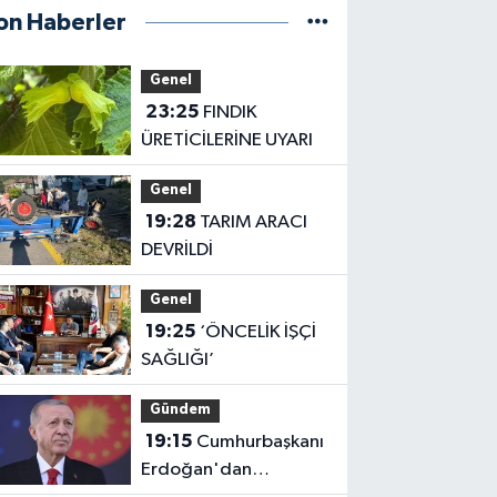
on Haberler
Genel
23:25
FINDIK
ÜRETİCİLERİNE UYARI
Genel
19:28
TARIM ARACI
DEVRİLDİ
Genel
19:25
‘ÖNCELİK İŞÇİ
SAĞLIĞI’
Gündem
19:15
Cumhurbaşkanı
Erdoğan'dan