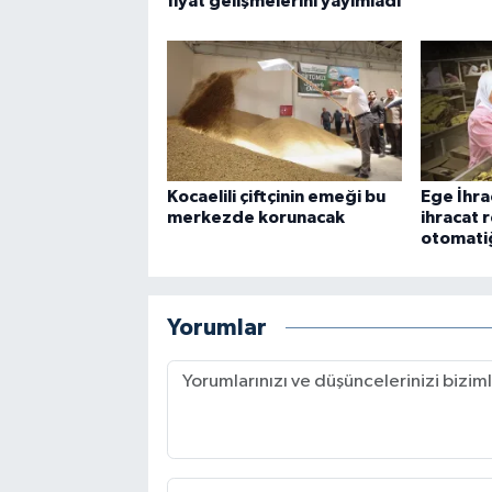
fiyat gelişmelerini yayımladı
Kocaelili çiftçinin emeği bu
Ege İhrac
merkezde korunacak
ihracat r
otomati
Yorumlar