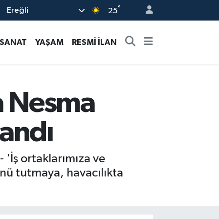
°
Ereğli
25
-SANAT
YAŞAM
RESMİ İLAN
a Nesma
landı
 'İş ortaklarımıza ve
zünü tutmaya, havacılıkta