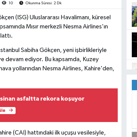
10
Okunma Süresi: 2 Dk
kçen (ISG) Uluslararası Havalimanı, küresel
apsamında Mısır merkezli Nesma Airlines'ın
lattı.
stanbul Sabiha Gökçen, yeni işbirlikleriyle
eye devam ediyor. Bu kapsamda, Kuzey
 hava yollarından Nesma Airlines, Kahire'den,
sinan asfaltta rekora koşuyor
üle
ire (CAI) hattındaki ilk uçuşu vesilesiyle,