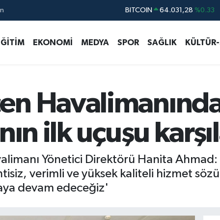
ın
DOLAR
47,5540
%0.03
EURO
54,8397
%0.17
EĞİTİM
EKONOMİ
MEDYA
SPOR
SAĞLIK
KÜLTÜR
STERLİN
63,9882
%0.16
GRAM ALTIN
6211.37
%0.23
BİST100
13.688
%207
çen Havalimanınd
nın ilk uçuşu karşı
limanı Yönetici Direktörü Hanita Ahmad: -
tisiz, verimli ve yüksek kaliteli hizmet sö
aya devam edeceğiz'