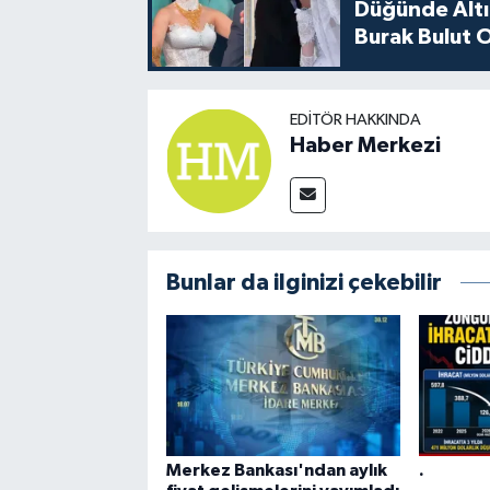
Düğünde Altı
Burak Bulut O
EDITÖR HAKKINDA
Haber Merkezi
Bunlar da ilginizi çekebilir
Merkez Bankası'ndan aylık
.