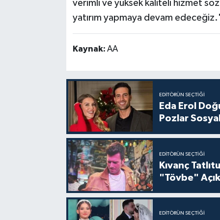
verimli ve yüksek kaliteli hizmet s
yatırım yapmaya devam edeceğiz.
Kaynak:
AA
EDITÖRÜN SEÇTIĞI
Eda Erol Doğu
Pozlar Sosyal
EDITÖRÜN SEÇTIĞI
Kıvanç Tatlı
"Tövbe" Açık
EDITÖRÜN SEÇTIĞI