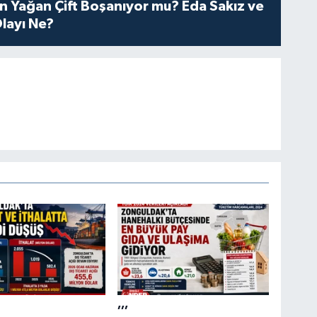
n Yağan Çift Boşanıyor mu? Eda Sakız ve
layı Ne?
,,,