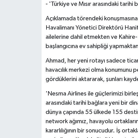
- 'Türkiye ve Mısır arasındaki tarihi
Açıklamada törendeki konuşmasına 
Havalimanı Yönetici Direktörü Hani
ailelerine dahil etmekten ve Kahire
başlangıcına ev sahipliği yapmaktan 
Ahmad, her yeni rotayı sadece ticari 
havacılık merkezi olma konumunu pek
gördüklerini aktararak, şunları kayd
'Nesma Airlines ile güçlerimizi birleş
arasındaki tarihi bağlara yeni bir 
dünya çapında 55 ülkede 155 destin
network ağımız, havayolu ortakları
kararlılığının bir sonucudur. İş ortak