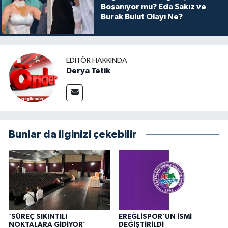
Boşanıyor mu? Eda Sakız ve
Burak Bulut Olayı Ne?
EDITÖR HAKKINDA
Derya Tetik
Bunlar da ilginizi çekebilir
‘SÜREÇ SIKINTILI
EREĞLİSPOR'UN İSMİ
NOKTALARA GİDİYOR’
DEĞİŞTİRİLDİ