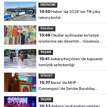
EKONOMİ
10:50
Habur'da 2026'nın TIR çıkış
rekoru kırıldı
Gündem
10:46
Okullar açılmadan kırtasiye
ürünlerine sıkı denetim... Güvensiz
ürünler toplatılacak!
YAŞAM
10:41
Ankara Keçiören'de kapsamlı
temizlik seferberliği
SİYASET
10:37
Bursa'da MHP
Osmangazi'de Serdar Burulday
dönemi
YAŞAM
10:33
Ankara'da Kayahan şarkıları