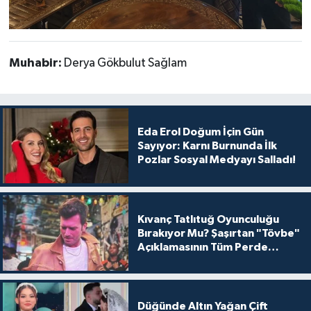
Muhabir:
Derya Gökbulut Sağlam
Eda Erol Doğum İçin Gün
Sayıyor: Karnı Burnunda İlk
Pozlar Sosyal Medyayı Salladı!
Kıvanç Tatlıtuğ Oyunculuğu
Bırakıyor Mu? Şaşırtan "Tövbe"
Açıklamasının Tüm Perde
Arkası
Düğünde Altın Yağan Çift