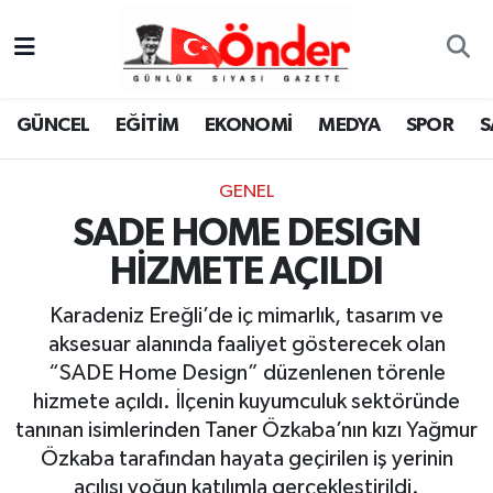
GÜNCEL
Zonguldak Nöbetçi Eczaneler
GÜNCEL
EĞİTİM
EKONOMİ
MEDYA
SPOR
S
EĞİTİM
Zonguldak Hava Durumu
GENEL
EKONOMİ
Zonguldak Namaz Vakitleri
SADE HOME DESIGN
MEDYA
Zonguldak Trafik Yoğunluk Haritası
HİZMETE AÇILDI
SPOR
TFF 3.Lig 4.Grup Puan Durumu ve Fikstür
Karadeniz Ereğli’de iç mimarlık, tasarım ve
aksesuar alanında faaliyet gösterecek olan
SAĞLIK
Tüm Manşetler
“SADE Home Design” düzenlenen törenle
hizmete açıldı. İlçenin kuyumculuk sektöründe
KÜLTÜR-SANAT
Son Dakika Haberleri
tanınan isimlerinden Taner Özkaba’nın kızı Yağmur
Özkaba tarafından hayata geçirilen iş yerinin
YAŞAM
Haber Arşivi
açılışı yoğun katılımla gerçekleştirildi.