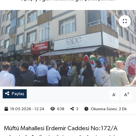
RESMİ İLAN
Paylaş
-
+
A
A
19.05.2026 - 12:24
638
3
Okunma Süresi: 2 Dk
Müftü Mahallesi Erdemir Caddesi No:172/A