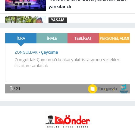
yankılandı
YAŞAM
10:28
Mersin'de Takanlı'ya sulama
borusu desteği
YAŞAM
10:23
İnternet şikayetlerinde
'kesintiler' ilk sırada
Genel
10:18
.
YAŞAM
10:16
İzmir Körfezi'ne açılan
Poligon Deresi'nde dip temizliği