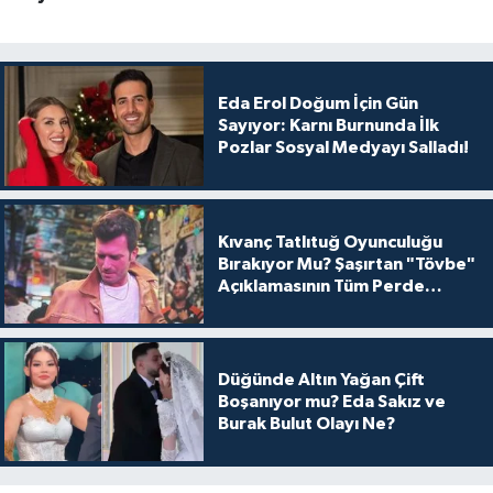
Eda Erol Doğum İçin Gün
Sayıyor: Karnı Burnunda İlk
Pozlar Sosyal Medyayı Salladı!
Kıvanç Tatlıtuğ Oyunculuğu
Bırakıyor Mu? Şaşırtan "Tövbe"
Açıklamasının Tüm Perde
Arkası
Düğünde Altın Yağan Çift
Boşanıyor mu? Eda Sakız ve
Burak Bulut Olayı Ne?