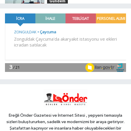
Gündem
19:04
Fethiye açıklarında
arızalanan tekne kurtarıldı
Spor
18:57
Körfez'in iki yakası
uluslararası boyuta taşınıyor
Spor
18:46
Bursa'da rahvan atları
şampiyonluğa koştu
YAŞAM
18:38
Bursa'da 700 yıllık ruh
marşlarla yaşatılıyor
Ereğli Önder Gazetesi ve İnternet Sitesi , yepyeni temasıyla
sizleri buluştururken, sadelik ve modernizmi bir araya getiriyor.
Şatafattan kaçınıyor ve insanlara haber okuyabilecekleri bir