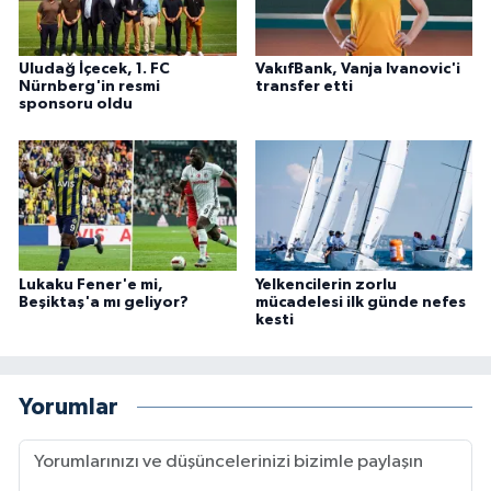
Uludağ İçecek, 1. FC
VakıfBank, Vanja Ivanovic'i
Nürnberg'in resmi
transfer etti
sponsoru oldu
Lukaku Fener'e mi,
Yelkencilerin zorlu
Beşiktaş'a mı geliyor?
mücadelesi ilk günde nefes
kesti
Yorumlar