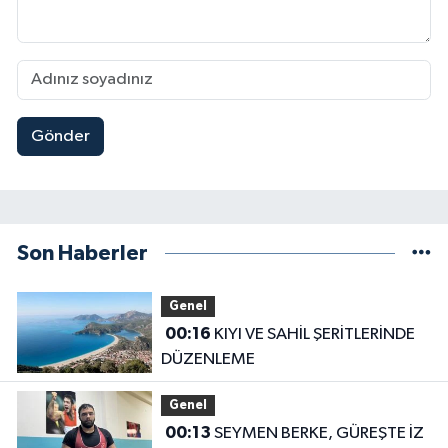
Gönder
Son Haberler
Genel
00:16
KIYI VE SAHİL ŞERİTLERİNDE
DÜZENLEME
Genel
00:13
SEYMEN BERKE, GÜREŞTE İZ