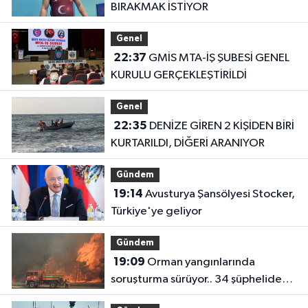
BIRAKMAK İSTİYOR
Genel
22:37
GMİS MTA-İŞ ŞUBESİ GENEL
KURULU GERÇEKLEŞTİRİLDİ
Genel
22:35
DENİZE GİREN 2 KİŞİDEN BİRİ
KURTARILDI, DİĞERİ ARANIYOR
Gündem
19:14
Avusturya Şansölyesi Stocker,
Türkiye'ye geliyor
Gündem
19:09
Orman yangınlarında
soruşturma sürüyor.. 34 şüpheliden
9'u tutuklandı