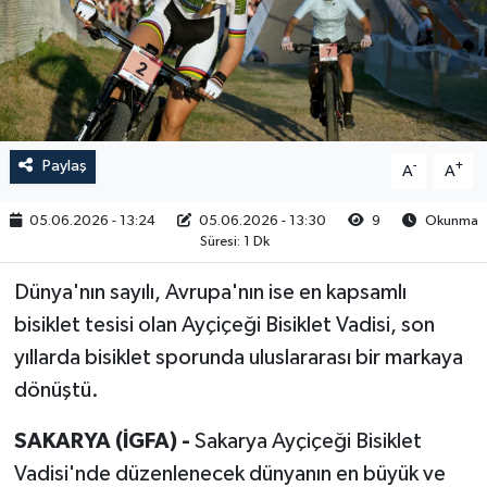
RESMİ İLAN
Paylaş
-
+
A
A
05.06.2026 - 13:24
05.06.2026 - 13:30
9
Okunma
Süresi: 1 Dk
Dünya'nın sayılı, Avrupa'nın ise en kapsamlı
bisiklet tesisi olan Ayçiçeği Bisiklet Vadisi, son
yıllarda bisiklet sporunda uluslararası bir markaya
dönüştü.
SAKARYA (İGFA) -
Sakarya Ayçiçeği Bisiklet
Vadisi'nde düzenlenecek dünyanın en büyük ve