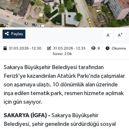
RESMİ İLAN
Paylaş
-
+
A
A
31.05.2026 - 12:30
31.05.2026 - 12:35
8
Okunma
Süresi: 2 Dk
Sakarya Büyükşehir Belediyesi tarafından
Ferizli'ye kazandırılan Atatürk Parkı'nda çalışmalar
son aşamaya ulaştı. 10 dönümlük alan üzerinde
inşa edilen tematik park, resmen hizmete açılmak
için gün sayıyor.
SAKARYA (İGFA) -
Sakarya Büyükşehir
Belediyesi, şehir genelinde sürdürdüğü sosyal