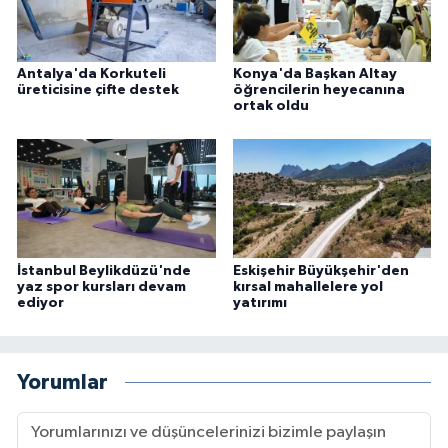
Antalya'da Korkuteli
Konya'da Başkan Altay
üreticisine çifte destek
öğrencilerin heyecanına
ortak oldu
İstanbul Beylikdüzü'nde
Eskişehir Büyükşehir'den
yaz spor kursları devam
kırsal mahallelere yol
ediyor
yatırımı
Yorumlar