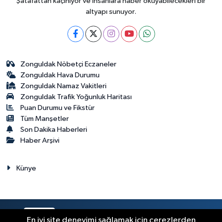
Şatafattan kaçınıyor ve insanlara haber okuyabilecekleri bir
altyapı sunuyor.
Zonguldak Nöbetçi Eczaneler
Zonguldak Hava Durumu
Zonguldak Namaz Vakitleri
Zonguldak Trafik Yoğunluk Haritası
Puan Durumu ve Fikstür
Tüm Manşetler
Son Dakika Haberleri
Haber Arşivi
Künye
RSS
Copyright © 2023. Her hakkı saklıdır.
En iyi site deneyimi sağlamak için çerezlerden