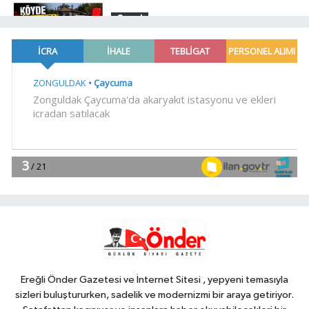
Genel
18:48
.
Genel
18:45
HER AKŞAM AYNI ÇİLE!
Gündem
18:44
Görevden uzaklaştırılan Utku
Caner Çaykara hakkında tahliye
kararı
Dünya
18:40
Türkiye ile Vietnam arasında
'hava'da yeni dönem... Sefer
kapasitesi artırıldı
Ereğli Önder Gazetesi ve İnternet Sitesi , yepyeni temasıyla
sizleri buluştururken, sadelik ve modernizmi bir araya getiriyor.