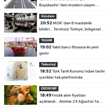
Büyükşehir'den modern ulaşım
yatırımı
Gündem
20:52
MGK'dan 8 maddelik
bildiri... Terörsüz Türkiye, bölgesel
güvenlik ve Gazze mesajı
YAŞAM
19:02
Yakıt barcı filosuna iki yeni
gemi
Teknoloji
18:52
Türk Tarih Kurumu'ndan tarihi
içerikler tek platformda
EKONOMİ
18:49
Fındık alım fiyatları
açıklandı... Alımlar 24 Ağustos'ta
başlıyor