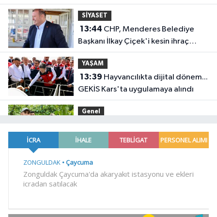
açıklamalar... 77 yaşında gençlik
SİYASET
mucizesi
13:44
CHP, Menderes Belediye
Başkanı İlkay Çiçek'i kesin ihraç
talebiyle disipline sevk etti
YAŞAM
13:39
Hayvancılıkta dijital dönem...
GEKİS Kars'ta uygulamaya alındı
Genel
13:35
HAYIR İÇİN FINDIK
TOPLADILAR
Dünya
13:32
Cumhurbaşkanı Erdoğan,
Mekke'de Veliaht Prens
Muhammed bin Selman ile görüştü
YAŞAM