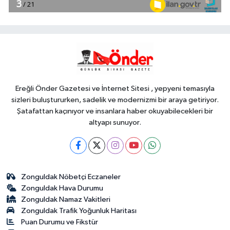
13:26
Motosiklet Kulübü'nden
hayati uyarılar: Kask tercih değil,
zorunluluktur
Spor
13:21
Konya Karatay'da Kur'an
kurslarında dart turnuvası heyecanı
Ereğli Önder Gazetesi ve İnternet Sitesi , yepyeni temasıyla
sizleri buluştururken, sadelik ve modernizmi bir araya getiriyor.
Şatafattan kaçınıyor ve insanlara haber okuyabilecekleri bir
altyapı sunuyor.
Zonguldak Nöbetçi Eczaneler
Zonguldak Hava Durumu
Zonguldak Namaz Vakitleri
Zonguldak Trafik Yoğunluk Haritası
Puan Durumu ve Fikstür