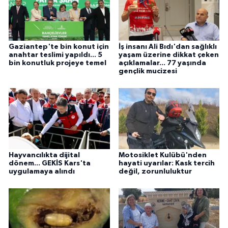
Gaziantep'te bin konut için
İş insanı Ali Bıdı'dan sağlıklı
anahtar teslimi yapıldı... 5
yaşam üzerine dikkat çeken
bin konutluk projeye temel
açıklamalar... 77 yaşında
gençlik mucizesi
Hayvancılıkta dijital
Motosiklet Kulübü'nden
dönem... GEKİS Kars'ta
hayati uyarılar: Kask tercih
uygulamaya alındı
değil, zorunluluktur