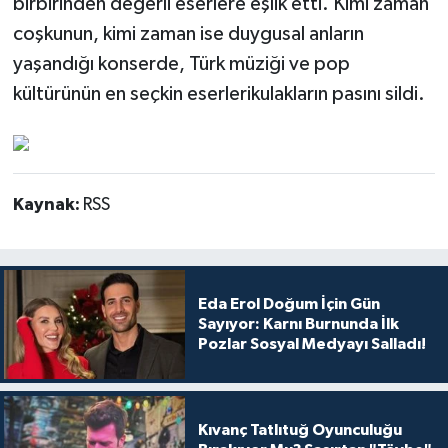
birbirinden değerli eserlere eşlik etti. Kimi zaman
coşkunun, kimi zaman ise duygusal anların
yaşandığı konserde, Türk müziği ve pop
kültürünün en seçkin eserlerikulakların pasını sildi.
Kaynak:
RSS
Eda Erol Doğum İçin Gün
Sayıyor: Karnı Burnunda İlk
Pozlar Sosyal Medyayı Salladı!
Kıvanç Tatlıtuğ Oyunculuğu