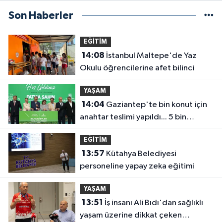
Son Haberler
EĞİTİM
14:08
İstanbul Maltepe'de Yaz
Okulu öğrencilerine afet bilinci
YAŞAM
14:04
Gaziantep'te bin konut için
anahtar teslimi yapıldı... 5 bin
konutluk projeye temel
EĞİTİM
13:57
Kütahya Belediyesi
personeline yapay zeka eğitimi
YAŞAM
13:51
İş insanı Ali Bıdı'dan sağlıklı
yaşam üzerine dikkat çeken