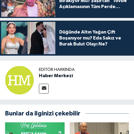
Bırakıyor Mu? Şaşırtan "Tövbe"
Açıklamasının Tüm Perde
Arkası
Düğünde Altın Yağan Çift
Boşanıyor mu? Eda Sakız ve
Burak Bulut Olayı Ne?
EDITÖR HAKKINDA
Haber Merkezi
Bunlar da ilginizi çekebilir