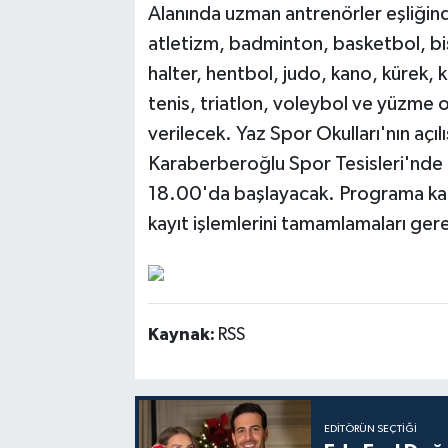
Alanında uzman antrenörler eşliğinde
atletizm, badminton, basketbol, bisi
halter, hentbol, judo, kano, kürek,
tenis, triatlon, voleybol ve yüzme 
verilecek. Yaz Spor Okulları'nın açı
Karaberberoğlu Spor Tesisleri'nde g
18.00'da başlayacak. Programa katıl
kayıt işlemlerini tamamlamaları gere
Kaynak:
RSS
EDITÖRÜN SEÇTIĞI