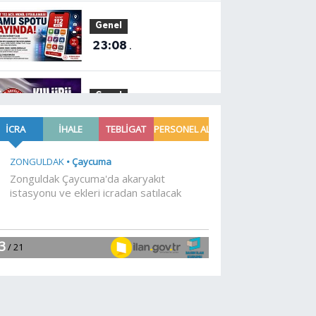
Genel
23:08
.
Genel
21:21
.
EĞİTİM
21:01
Moritanyalı
öğrencilerden MEB'e
ziyaret
EĞİTİM
20:57
Bakan Tekin
üniversite adaylarıyla
tecrübe paylaştı
Gündem
20:53
688 milyon TL