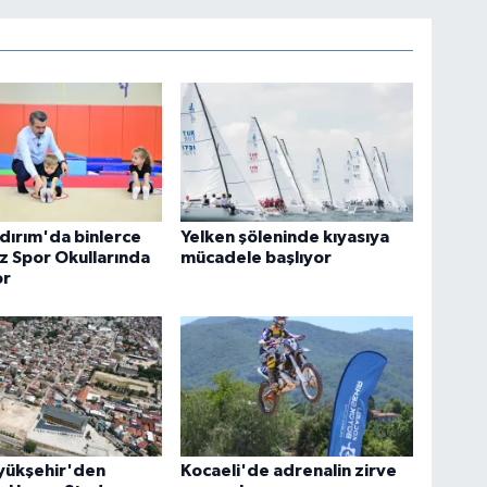
ldırım'da binlerce
Yelken şöleninde kıyasıya
z Spor Okullarında
mücadele başlıyor
or
yükşehir'den
Kocaeli'de adrenalin zirve