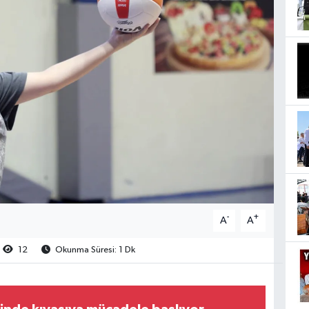
-
+
A
A
12
Okunma Süresi: 1 Dk