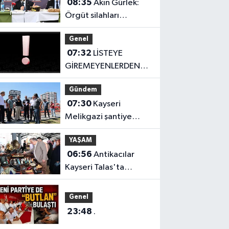
08:35
Akın Gürlek:
Örgüt silahları
bırakacak, mağaraları
Genel
boşaltacak
07:32
LİSTEYE
GİREMEYENLERDEN
SERT AÇIKLAMA
Gündem
07:30
Kayseri
Melikgazi şantiye
alanına döndü
YAŞAM
06:56
Antikacılar
Kayseri Talas'ta
buluşuyor
Genel
23:48
.