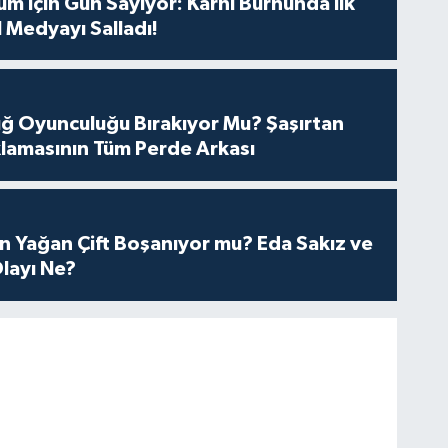
m İçin Gün Sayıyor: Karnı Burnunda İlk
 Medyayı Salladı!
tuğ Oyunculuğu Bırakıyor Mu? Şaşırtan
lamasının Tüm Perde Arkası
n Yağan Çift Boşanıyor mu? Eda Sakız ve
layı Ne?