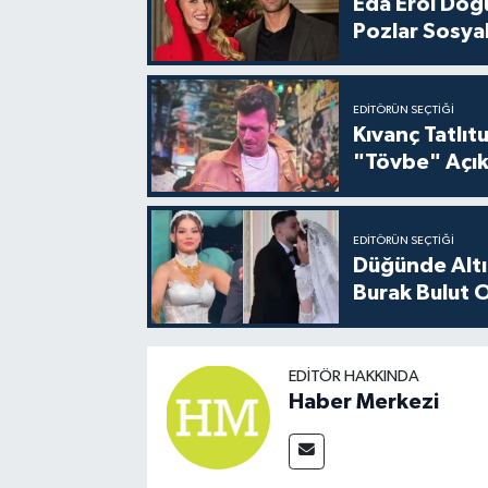
Eda Erol Doğu
Pozlar Sosyal
EDITÖRÜN SEÇTIĞI
Kıvanç Tatlı
"Tövbe" Açık
EDITÖRÜN SEÇTIĞI
Düğünde Altı
Burak Bulut O
EDITÖR HAKKINDA
Haber Merkezi