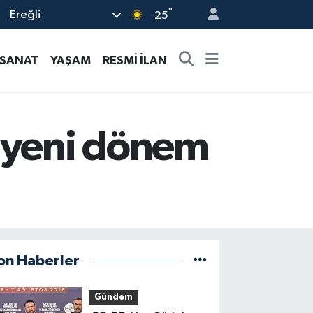
°
Ereğli
25
-SANAT
YAŞAM
RESMİ İLAN
a yeni dönem
on Haberler
Gündem