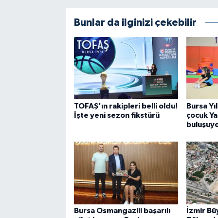
Bunlar da ilginizi çekebilir
TOFAŞ'ın rakipleri belli oldu!
Bursa Yı
İşte yeni sezon fikstürü
çocuk Ya
buluşuy
Bursa Osmangazili başarılı
İzmir Bü