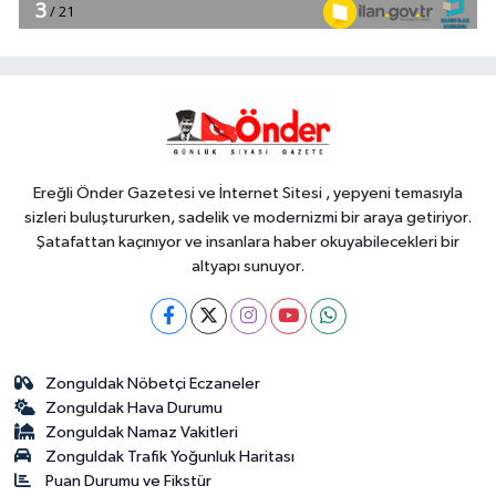
16:55
EVİNDE ÖLÜ BULUNDU!
YAŞAM
16:53
Muğla Seydikemer'de
yaralar hızla sarılıyor
Ereğli Önder Gazetesi ve İnternet Sitesi , yepyeni temasıyla
sizleri buluştururken, sadelik ve modernizmi bir araya getiriyor.
Şatafattan kaçınıyor ve insanlara haber okuyabilecekleri bir
altyapı sunuyor.
Zonguldak Nöbetçi Eczaneler
Zonguldak Hava Durumu
Zonguldak Namaz Vakitleri
Zonguldak Trafik Yoğunluk Haritası
Puan Durumu ve Fikstür