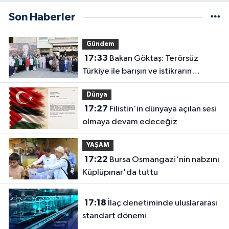
Son Haberler
Gündem
17:33
Bakan Göktaş: Terörsüz
Türkiye ile barışın ve istikrarın
güçlendiği gelecek hedefliyoruz
Dünya
17:27
Filistin'in dünyaya açılan sesi
olmaya devam edeceğiz
YAŞAM
17:22
Bursa Osmangazi'nin nabzını
Küplüpınar'da tuttu
17:18
İlaç denetiminde uluslararası
standart dönemi