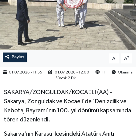
RESMİ İLAN
Paylaş
-
+
A
A
01.07.2026 - 11:55
01.07.2026 - 12:00
11
Okunma
Süresi: 2 Dk
SAKARYA/ZONGULDAK/KOCAELİ (AA) -
Sakarya, Zonguldak ve Kocaeli'de 'Denizcilik ve
Kabotaj Bayramı'nın 100. yıl dönümü kapsamında
tören düzenlendi.
Sakarya'nın Karasu ilçesindeki Atatürk Anıtı