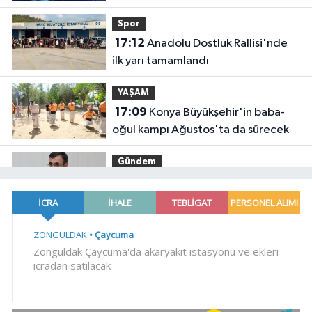
Spor
17:12
Anadolu Dostluk Rallisi'nde
ilk yarı tamamlandı
YAŞAM
17:09
Konya Büyükşehir'in baba-
oğul kampı Ağustos'ta da sürecek
Gündem
17:02
Cevdet Yılmaz: Mekke Ortak
Savunma Anlaşması bölgesel
güvenliğe katkı sağlayacak
EĞİTİM
16:57
Özel öğrenci yurtlarına ilişkin
yönetmelik değişikliği... Geçiş süresi
uzatıldı
Genel