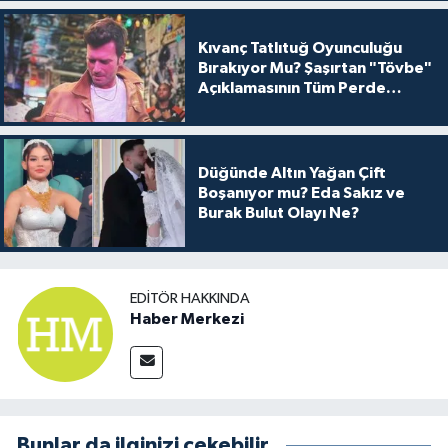
Kıvanç Tatlıtuğ Oyunculuğu
Bırakıyor Mu? Şaşırtan "Tövbe"
Açıklamasının Tüm Perde
Arkası
Düğünde Altın Yağan Çift
Boşanıyor mu? Eda Sakız ve
Burak Bulut Olayı Ne?
EDITÖR HAKKINDA
Haber Merkezi
Bunlar da ilginizi çekebilir