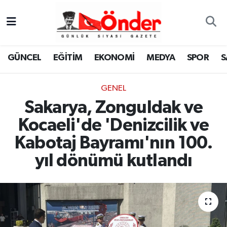
GÜNCEL
Zonguldak Nöbetçi Eczaneler
GÜNCEL
EĞİTİM
EKONOMİ
MEDYA
SPOR
S
EĞİTİM
Zonguldak Hava Durumu
GENEL
EKONOMİ
Zonguldak Namaz Vakitleri
Sakarya, Zonguldak ve
MEDYA
Zonguldak Trafik Yoğunluk Haritası
Kocaeli'de 'Denizcilik ve
Kabotaj Bayramı'nın 100.
SPOR
TFF 3.Lig 4.Grup Puan Durumu ve Fikstür
yıl dönümü kutlandı
SAĞLIK
Tüm Manşetler
KÜLTÜR-SANAT
Son Dakika Haberleri
YAŞAM
Haber Arşivi