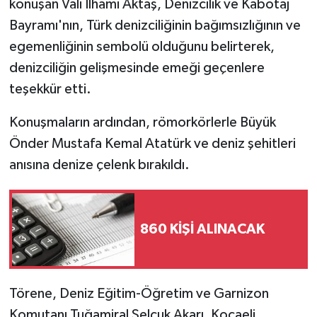
konuşan Vali İlhami Aktaş, Denizcilik ve Kabotaj
Bayramı'nın, Türk denizciliğinin bağımsızlığının ve
egemenliğinin sembolü olduğunu belirterek,
denizciliğin gelişmesinde emeği geçenlere
teşekkür etti.
Konuşmaların ardından, römorkörlerle Büyük
Önder Mustafa Kemal Atatürk ve deniz şehitleri
anısına denize çelenk bırakıldı.
860 KİŞİ ALINACAK
Törene, Deniz Eğitim-Öğretim ve Garnizon
Komutanı Tuğamiral Selçuk Akarı, Kocaeli