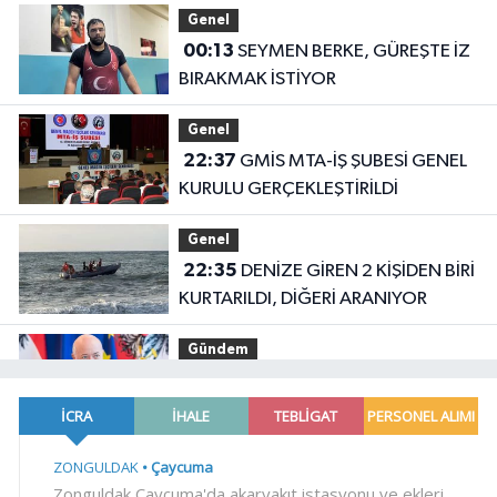
Genel
00:13
SEYMEN BERKE, GÜREŞTE İZ
BIRAKMAK İSTİYOR
Genel
22:37
GMİS MTA-İŞ ŞUBESİ GENEL
KURULU GERÇEKLEŞTİRİLDİ
Genel
22:35
DENİZE GİREN 2 KİŞİDEN BİRİ
KURTARILDI, DİĞERİ ARANIYOR
Gündem
19:14
Avusturya Şansölyesi Stocker,
Türkiye'ye geliyor
Gündem
19:09
Orman yangınlarında