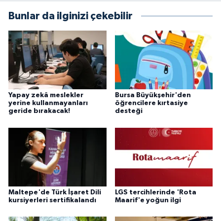
Bunlar da ilginizi çekebilir
Yapay zekâ meslekler
Bursa Büyükşehir'den
yerine kullanmayanları
öğrencilere kırtasiye
geride bırakacak!
desteği
Maltepe'de Türk İşaret Dili
LGS tercihlerinde 'Rota
kursiyerleri sertifikalandı
Maarif'e yoğun ilgi