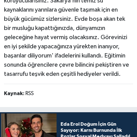
koruyucularısınız. Sakarya'nın temiz su
kaynaklarını yarınlara güvenle taşımak için en
büyük gücümüz sizlersiniz. Evde boşa akan tek
bir musluğu kapattığınızda, dünyamızın
geleceğine hayat vermiş olacaksınız. Görevinizi
en iyi şekilde yapacağınıza yürekten inanıyor,
başarılar diliyorum' ifadelerini kullandı. Eğitimin
sonunda öğrencilere çevre bilincini pekiştiren ve
tasarrufu teşvik eden çeşitli hediyeler verildi.
Kaynak:
RSS
Eda Erol Doğum İçin Gün
Sayıyor: Karnı Burnunda İlk
Pozlar Sosyal Medyayı Salladı!