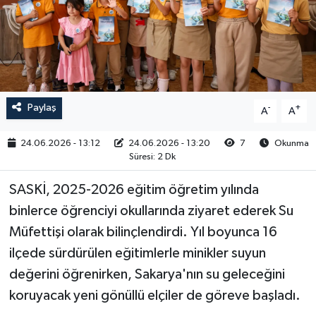
RESMİ İLAN
Paylaş
-
+
A
A
24.06.2026 - 13:12
24.06.2026 - 13:20
7
Okunma
Süresi: 2 Dk
SASKİ, 2025-2026 eğitim öğretim yılında
binlerce öğrenciyi okullarında ziyaret ederek Su
Müfettişi olarak bilinçlendirdi. Yıl boyunca 16
ilçede sürdürülen eğitimlerle minikler suyun
değerini öğrenirken, Sakarya'nın su geleceğini
koruyacak yeni gönüllü elçiler de göreve başladı.