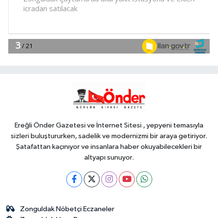
soruşturma sürüyor.. 34 şüpheliden
9'u tutuklandı
Gündem
19:04
Fethiye açıklarında
arızalanan tekne kurtarıldı
Spor
18:57
Körfez'in iki yakası
uluslararası boyuta taşınıyor
Ereğli Önder Gazetesi ve İnternet Sitesi , yepyeni temasıyla
sizleri buluştururken, sadelik ve modernizmi bir araya getiriyor.
Şatafattan kaçınıyor ve insanlara haber okuyabilecekleri bir
altyapı sunuyor.
Zonguldak Nöbetçi Eczaneler