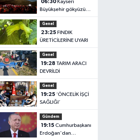
06:30
Kayseri
Büyükşehir gökyüzü
tutkunlarını Erciyes'te
Genel
buluşturacak
23:25
FINDIK
ÜRETİCİLERİNE UYARI
Genel
19:28
TARIM ARACI
DEVRİLDİ
Genel
19:25
‘ÖNCELİK İŞÇİ
SAĞLIĞI’
Gündem
19:15
Cumhurbaşkanı
Erdoğan'dan