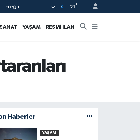
°
Ereğli
21
-SANAT
YAŞAM
RESMİ İLAN
taranları
on Haberler
YAŞAM