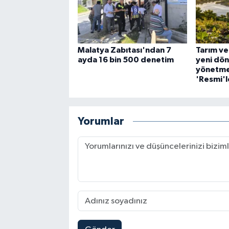
Malatya Zabıtası'ndan 7
Tarım ve
ayda 16 bin 500 denetim
yeni dön
yönetmel
'Resmi'l
Yorumlar