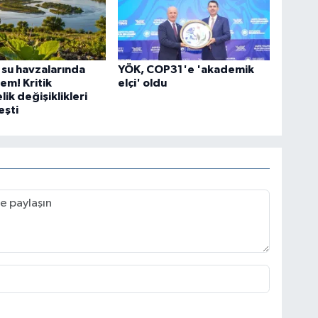
 su havzalarında
YÖK, COP31'e 'akademik
em! Kritik
elçi' oldu
ik değişiklikleri
eşti