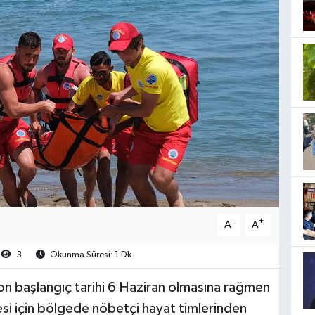
-
+
A
A
3
Okunma Süresi: 1 Dk
on başlangıç tarihi 6 Haziran olmasına rağmen
i için bölgede nöbetçi hayat timlerinden