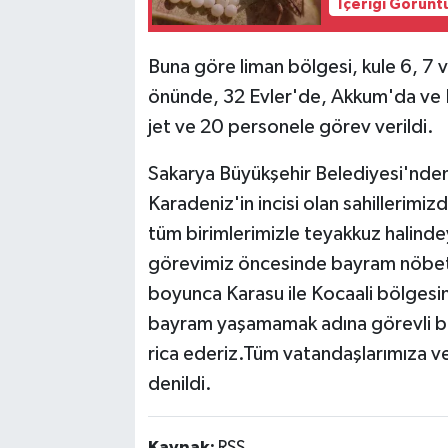
İçeriği Görünt
Buna göre liman bölgesi, kule 6, 7
önünde, 32 Evler'de, Akkum'da ve 
jet ve 20 personele görev verildi.
Sakarya Büyükşehir Belediyesi'nden
Karadeniz'in incisi olan sahillerimiz
tüm birimlerimizle teyakkuz halind
görevimiz öncesinde bayram nöbeti 
boyunca Karasu ile Kocaali bölgesin
bayram yaşamamak adına görevli bö
rica ederiz.Tüm vatandaşlarımıza ve 
denildi.