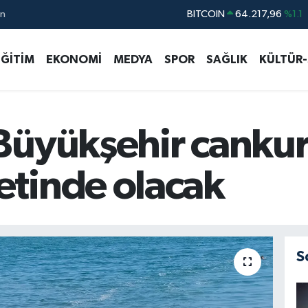
ın
DOLAR
47,5452
%-0.01
EURO
54,8942
%0.19
EĞİTİM
EKONOMİ
MEDYA
SPOR
SAĞLIK
KÜLTÜR
STERLİN
64,0425
%0.17
GRAM ALTIN
6229.65
%-0.04
BİST100
13.688
%207
Büyükşehir cankur
tinde olacak
S