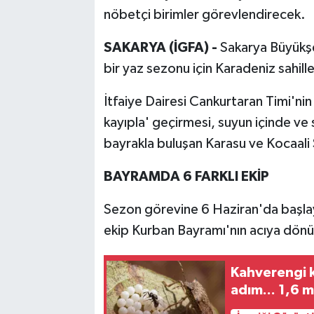
nöbetçi birimler görevlendirecek.
SAKARYA (İGFA) -
Sakarya Büyükşe
bir yaz sezonu için Karadeniz sahil
İtfaiye Dairesi Cankurtaran Timi'nin
kayıpla' geçirmesi, suyun içinde ve 
bayrakla buluşan Karasu ve Kocaali S
BAYRAMDA 6 FARKLI EKİP
Sezon görevine 6 Haziran'da başlay
ekip Kurban Bayramı'nın acıya dönüş
Kahverengi k
adım... 1,6 