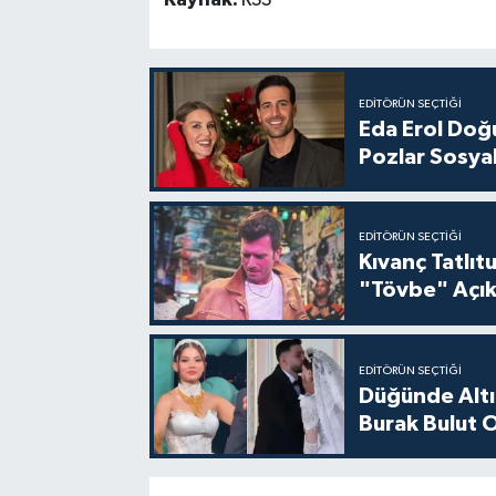
Kaynak:
RSS
EDITÖRÜN SEÇTIĞI
Eda Erol Doğu
Pozlar Sosyal
EDITÖRÜN SEÇTIĞI
Kıvanç Tatlı
"Tövbe" Açık
EDITÖRÜN SEÇTIĞI
Düğünde Altı
Burak Bulut O