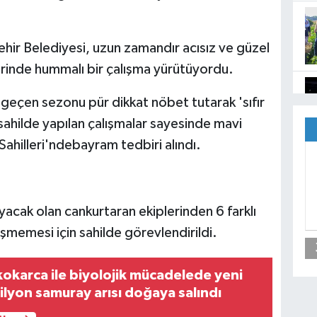
hir Belediyesi, uzun zamandır acısız ve güzel
lerinde hummalı bir çalışma yürütüyordu.
 geçen sezonu pür dikkat nöbet tutarak 'sıfır
sahilde yapılan çalışmalar sayesinde mavi
ahilleri'ndebayram tedbiri alındı.
acak olan cankurtaran ekiplerinden 6 farklı
memesi için sahilde görevlendirildi.
okarca ile biyolojik mücadelede yeni
milyon samuray arısı doğaya salındı