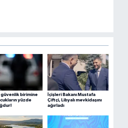
güvenlik birimine
İçişleri Bakanı Mustafa
cukların yüzde
Çiftçi, Libyalı mevkidaşını
ğdur!
ağırladı