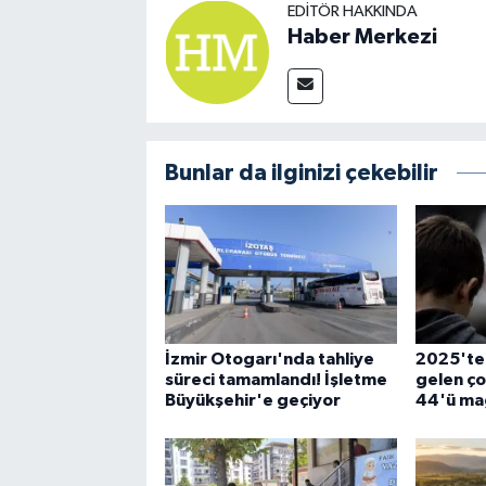
EDITÖR HAKKINDA
Haber Merkezi
Bunlar da ilginizi çekebilir
İzmir Otogarı'nda tahliye
2025'te 
süreci tamamlandı! İşletme
gelen ço
Büyükşehir'e geçiyor
44'ü ma