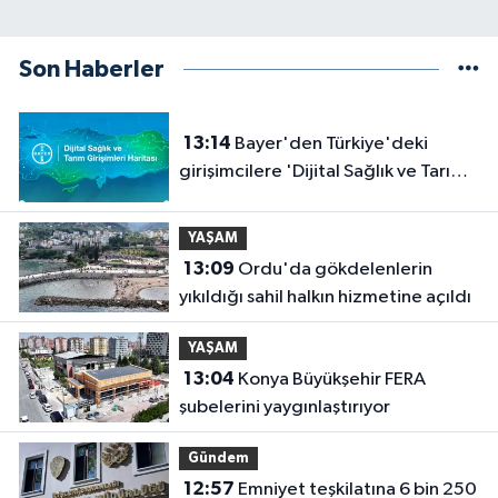
Son Haberler
13:14
Bayer'den Türkiye'deki
girişimcilere 'Dijital Sağlık ve Tarım
Girişimleri Haritası' çağrısı
YAŞAM
13:09
Ordu'da gökdelenlerin
yıkıldığı sahil halkın hizmetine açıldı
YAŞAM
13:04
Konya Büyükşehir FERA
şubelerini yaygınlaştırıyor
Gündem
12:57
Emniyet teşkilatına 6 bin 250