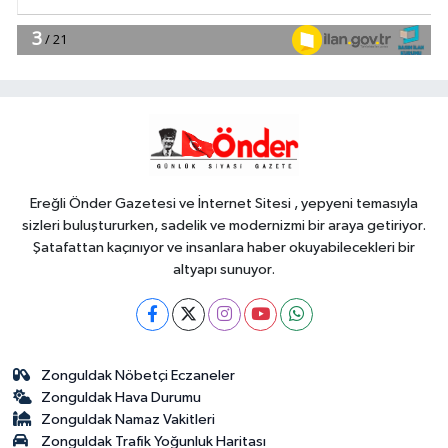
YAŞAM
12:20
Yeşilay'dan göçmen gençleri
bağımlılık risklerinden koruyacak
uluslararası model
YAŞAM
12:14
Başkan Genç, 'Sevdam
Karadeniz' ekibini ağırladı! Film
Festivali Aralık'ta
Ereğli Önder Gazetesi ve İnternet Sitesi , yepyeni temasıyla
sizleri buluştururken, sadelik ve modernizmi bir araya getiriyor.
Şatafattan kaçınıyor ve insanlara haber okuyabilecekleri bir
altyapı sunuyor.
Zonguldak Nöbetçi Eczaneler
Zonguldak Hava Durumu
Zonguldak Namaz Vakitleri
Zonguldak Trafik Yoğunluk Haritası