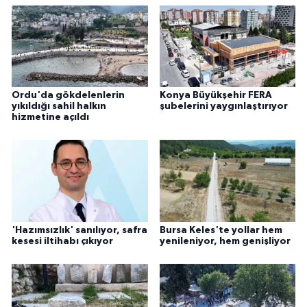
Ordu'da gökdelenlerin
Konya Büyükşehir FERA
yıkıldığı sahil halkın
şubelerini yaygınlaştırıyor
hizmetine açıldı
'Hazımsızlık' sanılıyor, safra
Bursa Keles'te yollar hem
kesesi iltihabı çıkıyor
yenileniyor, hem genişliyor