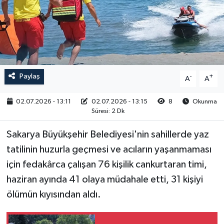
RESMİ İLAN
Paylaş
-
+
A
A
02.07.2026 - 13:11
02.07.2026 - 13:15
8
Okunma
Süresi: 2 Dk
Sakarya Büyükşehir Belediyesi'nin sahillerde yaz
tatilinin huzurla geçmesi ve acıların yaşanmaması
için fedakârca çalışan 76 kişilik cankurtaran timi,
haziran ayında 41 olaya müdahale etti, 31 kişiyi
ölümün kıyısından aldı.