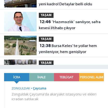
yeni kadro! Detaylar belli oldu
YAŞAM
12:46
'Hazımsızlık' sanılıyor, safra
kesesi iltihabı çıkıyor
YAŞAM
12:38
Bursa Keles'te yollar hem
yenileniyor, hem genişliyor
YAŞAM
12:33
İstanbul'da tarihi mezar
taşlarına saldırı sonrası restorasyon
YAŞAM
12:26
Denizli Büyükşehir'den
Buldan'a dev yatırım