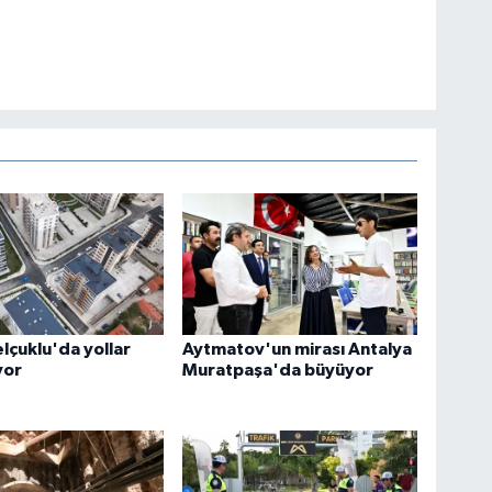
lçuklu'da yollar
Aytmatov'un mirası Antalya
yor
Muratpaşa'da büyüyor