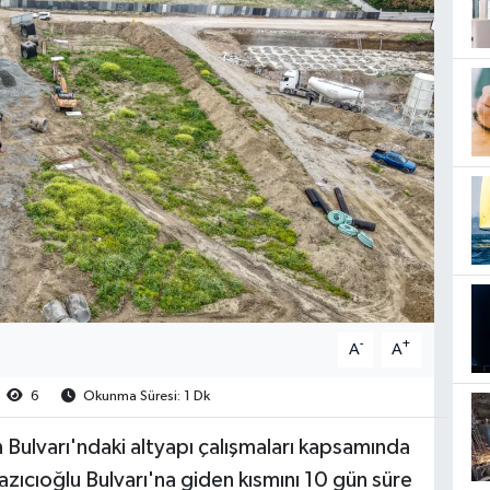
-
+
A
A
6
Okunma Süresi: 1 Dk
ulvarı'ndaki altyapı çalışmaları kapsamında
ıcıoğlu Bulvarı'na giden kısmını 10 gün süre