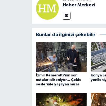
Haber Merkezi
Bunlar da ilginizi çekebilir
İzmir Kemeraltı'nın son
Konya Se
ustaları direniyor... Çekiç
yenileni
sesleriyle yaşayan miras