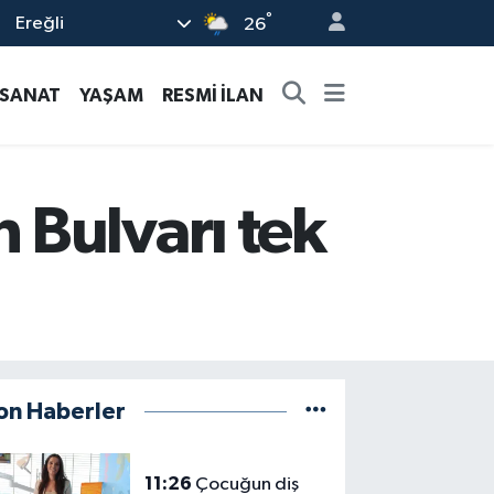
°
Ereğli
26
-SANAT
YAŞAM
RESMİ İLAN
 Bulvarı tek
on Haberler
11:26
Çocuğun diş