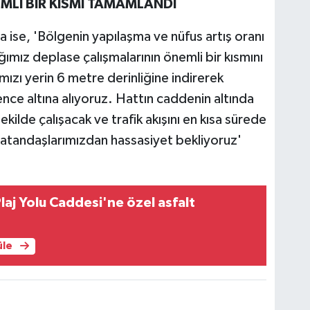
MLİ BİR KISMI TAMAMLANDI
 ise, 'Bölgenin yapılaşma ve nüfus artış oranı
mız deplase çalışmalarının önemli bir kısmını
mızı yerin 6 metre derinliğine indirerek
nce altına alıyoruz. Hattın caddenin altında
şekilde çalışacak ve trafik akışını en kısa sürede
atandaşlarımızdan hassasiyet bekliyoruz'
laj Yolu Caddesi'ne özel asfalt
üle