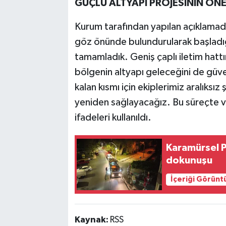
GÜÇLÜ ALTYAPI PROJESİNİN ÖNE
Kurum tarafından yapılan açıklamada
göz önünde bulundurularak başladığı
tamamladık. Geniş çaplı iletim hattı
bölgenin altyapı geleceğini de güve
kalan kısmı için ekiplerimiz aralıksız 
yeniden sağlayacağız. Bu süreçte v
ifadeleri kullanıldı.
Karamürsel P
dokunuşu
İçeriği Görünt
Kaynak:
RSS