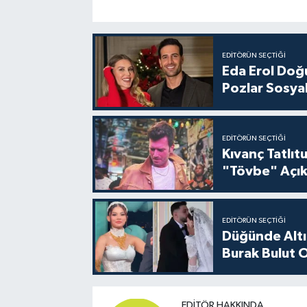
EDITÖRÜN SEÇTIĞI
Eda Erol Doğu
Pozlar Sosyal
EDITÖRÜN SEÇTIĞI
Kıvanç Tatlı
"Tövbe" Açık
EDITÖRÜN SEÇTIĞI
Düğünde Altı
Burak Bulut O
EDITÖR HAKKINDA