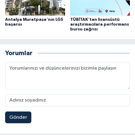
Antalya Muratpaşa'nın LGS
TÜBİTAK'tan lisansüstü
başarısı
araştırmacılara performans
bursu çağrısı
Yorumlar
Gönder