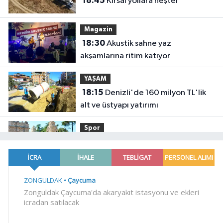
18:45
Kırsal yollara neşter
Magazin
18:30
Akustik sahne yaz
akşamlarına ritim katıyor
YAŞAM
18:15
Denizli'de 160 milyon TL'lik
alt ve üstyapı yatırımı
Spor
18:00
Şampiyonlar, İETT ile
İstanbul'da
YAŞAM
17:45
Ayvalık'ta üretici ve el emeği
pazarı renk katıyor