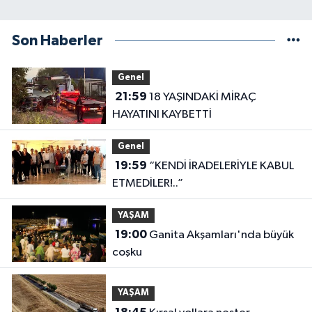
Son Haberler
Genel
21:59
18 YAŞINDAKİ MİRAÇ
HAYATINI KAYBETTİ
Genel
19:59
“KENDİ İRADELERİYLE KABUL
ETMEDİLER!..”
YAŞAM
19:00
Ganita Akşamları'nda büyük
coşku
YAŞAM