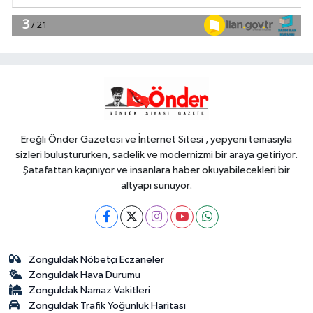
YAŞAM
17:30
DAĞDER ve BUMEV'den
eğitim için güç birliği
YAŞAM
17:17
Bursa Büyükşehir
Harmancık'ta da yolları yeniliyor
Ereğli Önder Gazetesi ve İnternet Sitesi , yepyeni temasıyla
sizleri buluştururken, sadelik ve modernizmi bir araya getiriyor.
Şatafattan kaçınıyor ve insanlara haber okuyabilecekleri bir
altyapı sunuyor.
Zonguldak Nöbetçi Eczaneler
Zonguldak Hava Durumu
Zonguldak Namaz Vakitleri
Zonguldak Trafik Yoğunluk Haritası