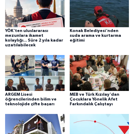
YÖK'ten uluslararası
Konak Belediyesi'nden
mezunlara ikamet
suda arama ve kurtarma
kolaylığı... Süre 2 yıla kadar
eğitimi
uzatılabilecek
ARGEM Lisesi
MEB ve Türk Kızılay'dan
öğrencilerinden bilim ve
Çocuklara Yönelik Afet
teknolojide çifte başarı
Farkındalık Çalıştayı