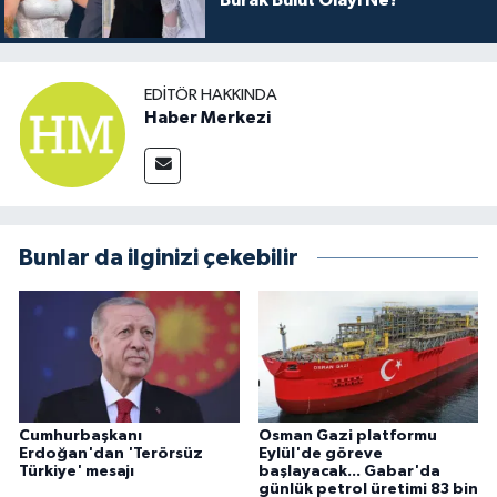
Burak Bulut Olayı Ne?
EDITÖR HAKKINDA
Haber Merkezi
Bunlar da ilginizi çekebilir
Cumhurbaşkanı
Osman Gazi platformu
Erdoğan'dan 'Terörsüz
Eylül'de göreve
Türkiye' mesajı
başlayacak... Gabar'da
günlük petrol üretimi 83 bin