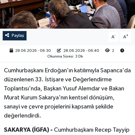
RESMİ İLAN
Paylaş
-
+
A
A
28.06.2026 - 06:30
28.06.2026 - 06:40
2
Okunma Süresi: 3 Dk
Cumhurbaşkanı Erdoğan'ın katılımıyla Sapanca'da
düzenlenen 33. İstişare ve Değerlendirme
Toplantısı'nda, Başkan Yusuf Alemdar ve Bakan
Murat Kurum Sakarya'nın kentsel dönüşüm,
sanayi ve çevre projelerini kapsamlı şekilde
değerlendirdi.
SAKARYA (İGFA) -
Cumhurbaşkanı Recep Tayyip