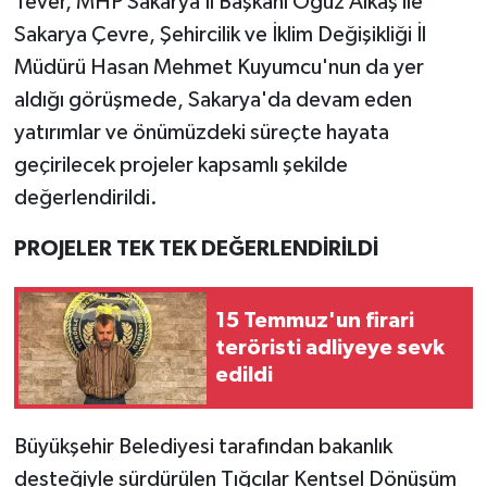
Tever, MHP Sakarya İl Başkanı Oğuz Alkaş ile
Sakarya Çevre, Şehircilik ve İklim Değişikliği İl
Müdürü Hasan Mehmet Kuyumcu'nun da yer
aldığı görüşmede, Sakarya'da devam eden
yatırımlar ve önümüzdeki süreçte hayata
geçirilecek projeler kapsamlı şekilde
değerlendirildi.
PROJELER TEK TEK DEĞERLENDİRİLDİ
15 Temmuz'un firari
teröristi adliyeye sevk
edildi
Büyükşehir Belediyesi tarafından bakanlık
desteğiyle sürdürülen Tığcılar Kentsel Dönüşüm