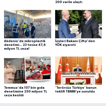
200 varile ulaştı
Akdeniz'de mikroplastik
İçişleri Bakanı Çiftçi'den
denetimi... 23 tesise 47,6
YÖK ziyareti
milyon TL ceza!
Temmuz'da 107 bin gıda
'Terörsüz Türkiye' kanun
denetimine 250 milyon TL
teklifi TBMM'ye sunuldu
ceza kesildi