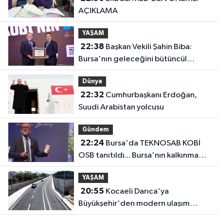
AÇIKLAMA
YAŞAM
22:38
Başkan Vekili Şahin Biba:
Bursa'nın geleceğini bütüncül
anlayışla planlıyoruz
Dünya
22:32
Cumhurbaşkanı Erdoğan,
Suudi Arabistan yolcusu
Gündem
22:24
Bursa'da TEKNOSAB KOBİ
OSB tanıtıldı... Bursa'nın kalkınma
yolculuğunda yeni dönem
YAŞAM
20:55
Kocaeli Darıca'ya
Büyükşehir'den modern ulaşım
yatırımı