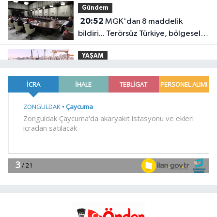
Gündem
20:52
MGK'dan 8 maddelik
bildiri... Terörsüz Türkiye, bölgesel
güvenlik ve Gazze mesajı
YAŞAM
19:02
Yakıt barcı filosuna iki yeni
gemi
Teknoloji
18:52
Türk Tarih Kurumu'ndan tarihi
içerikler tek platformda
EKONOMİ
18:49
Fındık alım fiyatları
açıklandı... Alımlar 24 Ağustos'ta
başlıyor
Genel
18:48
.