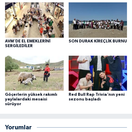
AVM'DE EL EMEKLERİNİ
SON DURAK KİREÇLİK BURNU
SERGİLEDİLER
Göçerlerin yüksek rakımlı
Red Bull Rap Trivia'nın yeni
yaylalardaki mesaisi
sezonu başladı
sürüyor
Yorumlar