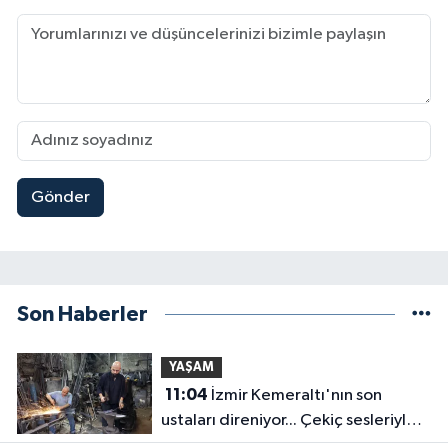
Gönder
Son Haberler
YAŞAM
11:04
İzmir Kemeraltı'nın son
ustaları direniyor... Çekiç sesleriyle
yaşayan miras