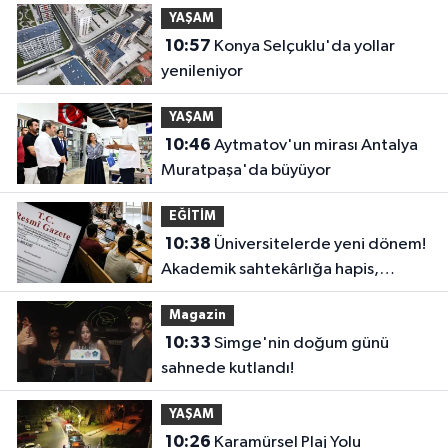
YAŞAM
10:57
Konya Selçuklu'da yollar
yenileniyor
YAŞAM
10:46
Aytmatov'un mirası Antalya
Muratpaşa'da büyüyor
EĞİTİM
10:38
Üniversitelerde yeni dönem!
Akademik sahtekârlığa hapis,
öğrencilere dönüş yolu
Magazin
10:33
Simge'nin doğum günü
sahnede kutlandı!
YAŞAM
10:26
Karamürsel Plaj Yolu