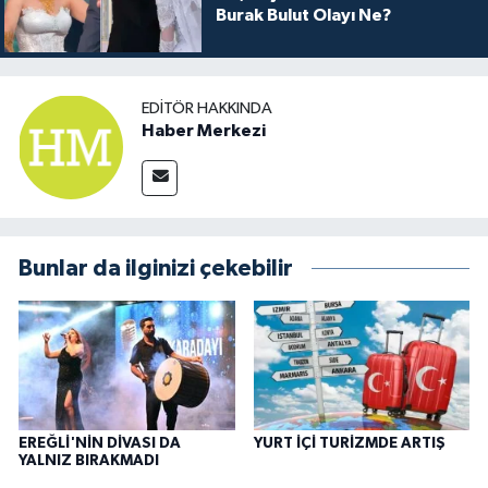
Burak Bulut Olayı Ne?
EDITÖR HAKKINDA
Haber Merkezi
Bunlar da ilginizi çekebilir
EREĞLİ'NİN DİVASI DA
YURT İÇİ TURİZMDE ARTIŞ
YALNIZ BIRAKMADI