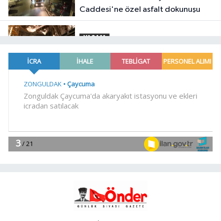
Caddesi'ne özel asfalt dokunuşu
YAŞAM
10:20
Buca Metrosu'nda dev adım
Magazin
10:14
Gülben Ergen'den Yavru
Vatan'da 'yapay zekâ' çıkışı
Gündem
10:09
Büyükelçiliklerde değişim...
4 ülkeye yeni atama
YAŞAM
10:04
Mersin'de çocuklar trafik
kurallarını öğreniyor