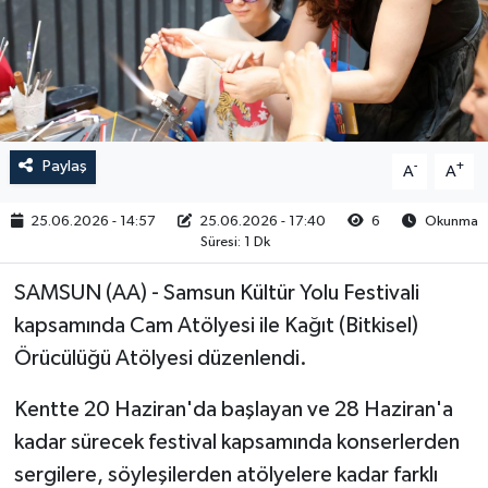
RESMİ İLAN
Paylaş
-
+
A
A
25.06.2026 - 14:57
25.06.2026 - 17:40
6
Okunma
Süresi: 1 Dk
SAMSUN (AA) - Samsun Kültür Yolu Festivali
kapsamında Cam Atölyesi ile Kağıt (Bitkisel)
Örücülüğü Atölyesi düzenlendi.
Kentte 20 Haziran'da başlayan ve 28 Haziran'a
kadar sürecek festival kapsamında konserlerden
sergilere, söyleşilerden atölyelere kadar farklı