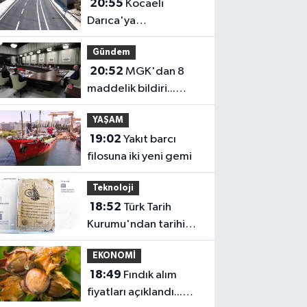
20:55
Kocaeli
Darıca'ya
Büyükşehir'den
Gündem
modern ulaşım yatırımı
20:52
MGK'dan 8
maddelik bildiri...
Terörsüz Türkiye,
YAŞAM
bölgesel güvenlik ve
19:02
Yakıt barcı
Gazze mesajı
filosuna iki yeni gemi
Teknoloji
18:52
Türk Tarih
Kurumu'ndan tarihi
içerikler tek
EKONOMİ
platformda
18:49
Fındık alım
fiyatları açıklandı...