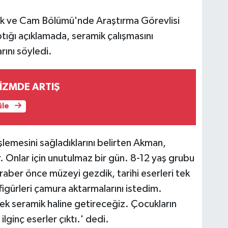
k ve Cam Bölümü'nde Araştırma Görevlisi
ğı açıklamada, seramik çalışmasını
rını söyledi.
RİZMDE ARTIŞ
üle
lemesini sağladıklarını belirten Akman,
r. Onlar için unutulmaz bir gün. 8-12 yaş grubu
raber önce müzeyi gezdik, tarihi eserleri tek
figürleri çamura aktarmalarını istedim.
rek seramik haline getireceğiz. Çocukların
lginç eserler çıktı.' dedi.