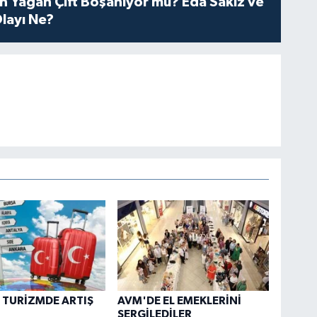
n Yağan Çift Boşanıyor mu? Eda Sakız ve
layı Ne?
İ TURİZMDE ARTIŞ
AVM'DE EL EMEKLERİNİ
SERGİLEDİLER