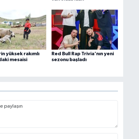
in yüksek rakımlı
Red Bull Rap Trivia'nın yeni
daki mesaisi
sezonu başladı