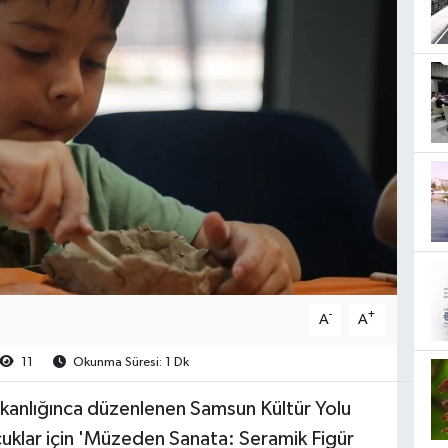
-
+
A
A
11
Okunma Süresi: 1 Dk
kanlığınca düzenlenen Samsun Kültür Yolu
uklar için 'Müzeden Sanata: Seramik Figür