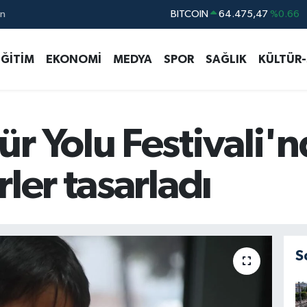
ın
DOLAR
47,5971
%0.05
EURO
55,1336
%0.18
EĞİTİM
EKONOMİ
MEDYA
SPOR
SAĞLIK
KÜLTÜR
STERLİN
64,2534
%0.22
GRAM ALTIN
6518.23
%0.39
BİST100
13.703
%0
r Yolu Festivali'n
ler tasarladı
S