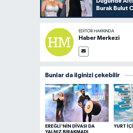
Düğünde Altı
Burak Bulut O
EDITÖR HAKKINDA
Haber Merkezi
Bunlar da ilginizi çekebilir
EREĞLİ'NİN DİVASI DA
YURT İÇ
YALNIZ BIRAKMADI