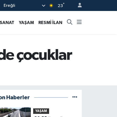
°
Ereğli
23
-SANAT
YAŞAM
RESMİ İLAN
de çocuklar
on Haberler
YAŞAM