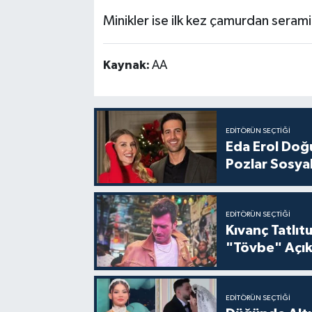
Minikler ise ilk kez çamurdan seramik
Kaynak:
AA
EDITÖRÜN SEÇTIĞI
Eda Erol Doğu
Pozlar Sosyal
EDITÖRÜN SEÇTIĞI
Kıvanç Tatlı
"Tövbe" Açık
EDITÖRÜN SEÇTIĞI