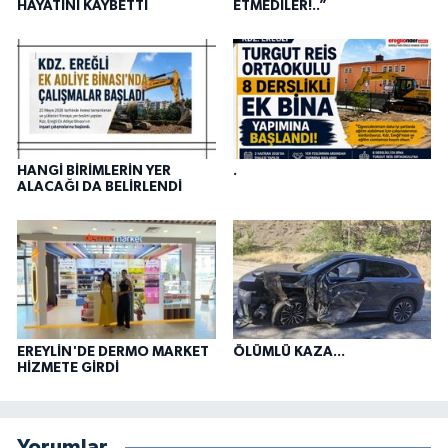
HAYATINI KAYBETTİ
ETMEDİLER!..”
HANGİ BİRİMLERİN YER
.
ALACAĞI DA BELİRLENDİ
EREYLİN'DE DERMO MARKET
ÖLÜMLÜ KAZA...
HİZMETE GİRDİ
Yorumlar