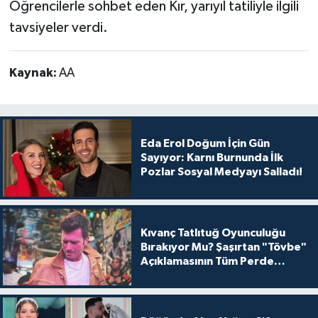
Öğrencilerle sohbet eden Kır, yarıyıl tatiliyle ilgili
tavsiyeler verdi.
Kaynak:
AA
Eda Erol Doğum İçin Gün
Sayıyor: Karnı Burnunda İlk
Pozlar Sosyal Medyayı Salladı!
Kıvanç Tatlıtuğ Oyunculuğu
Bırakıyor Mu? Şaşırtan "Tövbe"
Açıklamasının Tüm Perde
Arkası