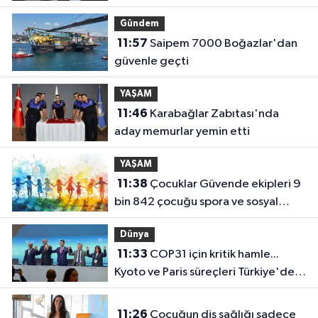
Gündem
11:57
Saipem 7000 Boğazlar'dan
güvenle geçti
YAŞAM
11:46
Karabağlar Zabıtası'nda
aday memurlar yemin etti
YAŞAM
11:38
Çocuklar Güvende ekipleri 9
bin 842 çocuğu spora ve sosyal
faaliyetlere yönlendirdi
Dünya
11:33
COP31 için kritik hamle...
Kyoto ve Paris süreçleri Türkiye'de
yönetilecek
11:26
Çocuğun diş sağlığı sadece