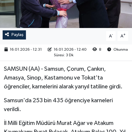
RESMİ İLAN
Paylaş
-
+
A
A
16.01.2026 - 12:31
16.01.2026 - 12:40
8
Okunma
Süresi: 3 Dk
SAMSUN (AA) - Samsun, Çorum, Çankırı,
Amasya, Sinop, Kastamonu ve Tokat'ta
öğrenciler, karnelerini alarak yarıyıl tatiline girdi.
Samsun'da 253 bin 435 öğrenciye karneleri
verildi.
İl Milli Eğitim Müdürü Murat Ağar ve Atakum