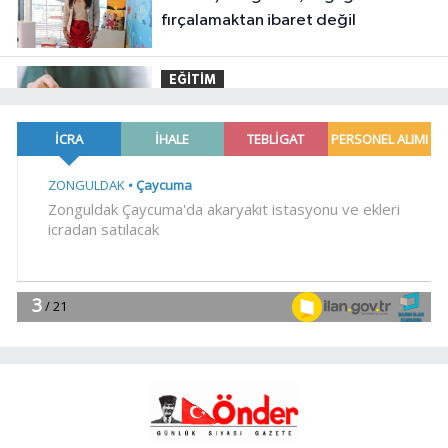
fırçalamaktan ibaret değil
EĞİTİM
11:20
Tercih döneminde kararsız
kalan gençlere bilimsel yol haritası...
Halen kararsızsanız bu testi çözün!
Spor
11:14
Olympos Regatta, hız
kesmeden devam ediyor
Magazin
11:09
Nevşehir'de telefon ışıkları
Bengü'nün şarkılarına eşlik etti
YAŞAM
11:04
İzmir Kemeraltı'nın son
ustaları direniyor... Çekiç sesleriyle