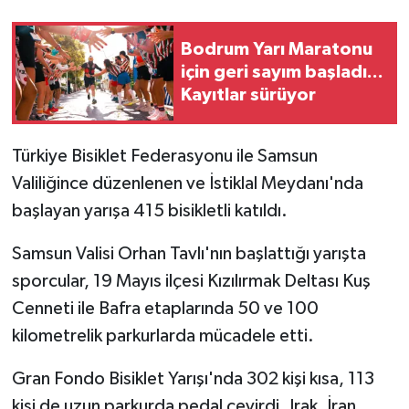
Bodrum Yarı Maratonu
için geri sayım başladı...
Kayıtlar sürüyor
Türkiye Bisiklet Federasyonu ile Samsun
Valiliğince düzenlenen ve İstiklal Meydanı'nda
başlayan yarışa 415 bisikletli katıldı.
Samsun Valisi Orhan Tavlı'nın başlattığı yarışta
sporcular, 19 Mayıs ilçesi Kızılırmak Deltası Kuş
Cenneti ile Bafra etaplarında 50 ve 100
kilometrelik parkurlarda mücadele etti.
Gran Fondo Bisiklet Yarışı'nda 302 kişi kısa, 113
kişi de uzun parkurda pedal çevirdi. Irak, İran,