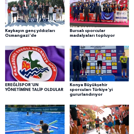
Kaykayın genç yıldızları
Bursalı sporcular
Osmangazi'de
madalyaları topluyor
EREĞLİSPOR'UN
Konya Büyükşehir
YÖNETİMİNE TALİP OLDULAR
sporcuları Türkiye'yi
gururlandırıyor