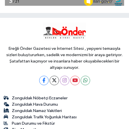
projesi özel bireylere yaz tatili
sunuyor
YAŞAM
18:17
Balıkesir'de kıyılar anlık takip
ediliyor
Ereğli Önder Gazetesi ve İnternet Sitesi , yepyeni temasıyla
sizleri buluştururken, sadelik ve modernizmi bir araya getiriyor.
Şatafattan kaçınıyor ve insanlara haber okuyabilecekleri bir
altyapı sunuyor.
Zonguldak Nöbetçi Eczaneler
Zonguldak Hava Durumu
Zonguldak Namaz Vakitleri
Zonguldak Trafik Yoğunluk Haritası
Puan Durumu ve Fikstür