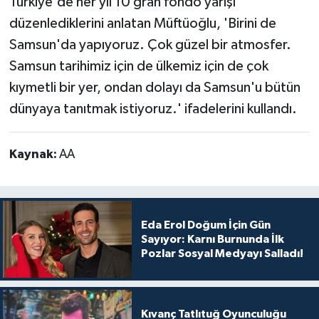
Türkiye'de her yıl 10 gran fondo yarışı
düzenlediklerini anlatan Müftüoğlu, 'Birini de
Samsun'da yapıyoruz. Çok güzel bir atmosfer.
Samsun tarihimiz için de ülkemiz için de çok
kıymetli bir yer, ondan dolayı da Samsun'u bütün
dünyaya tanıtmak istiyoruz.' ifadelerini kullandı.
Kaynak:
AA
Eda Erol Doğum İçin Gün
Sayıyor: Karnı Burnunda İlk
Pozlar Sosyal Medyayı Salladı!
Kıvanç Tatlıtuğ Oyunculuğu