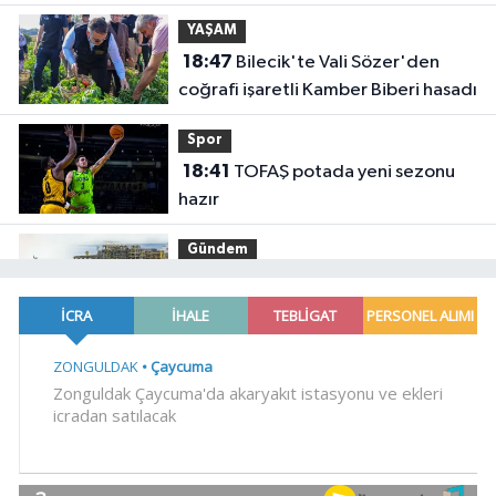
YAŞAM
18:47
Bilecik'te Vali Sözer'den
coğrafi işaretli Kamber Biberi hasadı
Spor
18:41
TOFAŞ potada yeni sezonu
hazır
Gündem
18:36
Osman Gazi platformu
Eylül'de göreve başlayacak...
Gabar'da günlük petrol üretimi 83
YAŞAM
bin 200 varile ulaştı
18:30
Trabzonspor'a büyük destek
YAŞAM
18:23
'Bu Kampta Hayat Var'