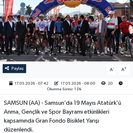
RESMİ İLAN
Paylaş
-
+
A
A
17.05.2026 - 07:42
17.05.2026 - 08:00
20
Okunma Süresi: 1 Dk
SAMSUN (AA) - Samsun'da 19 Mayıs Atatürk'ü
Anma, Gençlik ve Spor Bayramı etkinlikleri
kapsamında Gran Fondo Bisiklet Yarışı
düzenlendi.