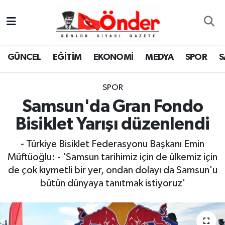
GÜNCEL
Zonguldak Nöbetçi Eczaneler
GÜNCEL
EĞİTİM
EKONOMİ
MEDYA
SPOR
S
EĞİTİM
Zonguldak Hava Durumu
SPOR
EKONOMİ
Zonguldak Namaz Vakitleri
Samsun'da Gran Fondo
MEDYA
Zonguldak Trafik Yoğunluk Haritası
Bisiklet Yarışı düzenlendi
SPOR
TFF 3.Lig 4.Grup Puan Durumu ve Fikstür
- Türkiye Bisiklet Federasyonu Başkanı Emin
Müftüoğlu: - 'Samsun tarihimiz için de ülkemiz için
SAĞLIK
Tüm Manşetler
de çok kıymetli bir yer, ondan dolayı da Samsun'u
bütün dünyaya tanıtmak istiyoruz'
KÜLTÜR-SANAT
Son Dakika Haberleri
YAŞAM
Haber Arşivi