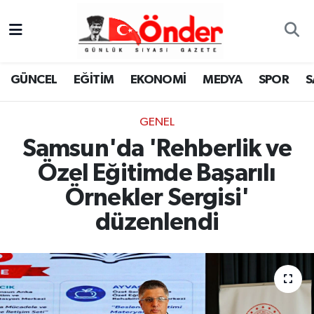
GÜNCEL
Zonguldak Nöbetçi Eczaneler
GÜNCEL
EĞİTİM
EKONOMİ
MEDYA
SPOR
S
EĞİTİM
Zonguldak Hava Durumu
GENEL
EKONOMİ
Zonguldak Namaz Vakitleri
Samsun'da 'Rehberlik ve
MEDYA
Zonguldak Trafik Yoğunluk Haritası
Özel Eğitimde Başarılı
Örnekler Sergisi'
SPOR
TFF 3.Lig 4.Grup Puan Durumu ve Fikstür
düzenlendi
SAĞLIK
Tüm Manşetler
KÜLTÜR-SANAT
Son Dakika Haberleri
YAŞAM
Haber Arşivi