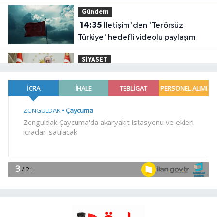
yakalandı
Gündem
14:35
İletişim'den 'Terörsüz
Türkiye' hedefli videolu paylaşım
SİYASET
14:31
Cumhurbaşkanı Erdoğan,
Bahçeli'yi Külliye'de kabul etti
YAŞAM
14:26
İzmit Belediyesi'nde iki yeni
başkan yardımcısı göreve başladı
SİYASET
14:23
CHP'li Sarıbal'dan orman
yangınları ve tarım politikalarına
eleştiri
YAŞAM
14:18
Muğla Seydikemer'de