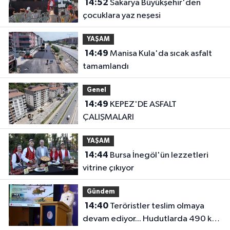
14:52
Sakarya Büyükşehir'den
çocuklara yaz neşesi
YAŞAM
14:49
Manisa Kula'da sıcak asfalt
tamamlandı
Genel
14:49
KEPEZ'DE ASFALT
ÇALIŞMALARI
YAŞAM
14:44
Bursa İnegöl'ün lezzetleri
vitrine çıkıyor
Gündem
14:40
Teröristler teslim olmaya
devam ediyor... Hudutlarda 490 kişi