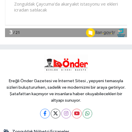
18:40
İLÇEYİ HAREKETLENDİREN
CİSİM!
Teknoloji
18:35
TV ve radyo yayınlarında
uydu değişikliği... Anten ayarı
gerekmeyecek!
EĞİTİM
18:25
Eskişehir'de yaz spor
eğitimleri coşkusu
Ereğli Önder Gazetesi ve İnternet Sitesi , yepyeni temasıyla
sizleri buluştururken, sadelik ve modernizmi bir araya getiriyor.
Şatafattan kaçınıyor ve insanlara haber okuyabilecekleri bir
altyapı sunuyor.
Zonguldak Nöbetçi Eczaneler