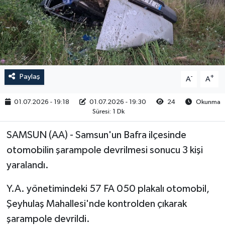
RESMİ İLAN
Paylaş
-
+
A
A
01.07.2026 - 19:18
01.07.2026 - 19:30
24
Okunma
Süresi: 1 Dk
SAMSUN (AA) - Samsun'un Bafra ilçesinde
otomobilin şarampole devrilmesi sonucu 3 kişi
yaralandı.
Y.A. yönetimindeki 57 FA 050 plakalı otomobil,
Şeyhulaş Mahallesi'nde kontrolden çıkarak
şarampole devrildi.