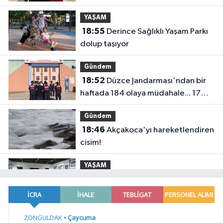
YAŞAM
18:55
Derince Sağlıklı Yaşam Parkı
dolup taşıyor
Gündem
18:52
Düzce Jandarması'ndan bir
haftada 184 olaya müdahale... 17
aranan kişi yakalandı
Gündem
18:46
Akçakoca'yı hareketlendiren
cisim!
YAŞAM
18:41
İklim değişikliğiyle mücadele
çalışmaları yerinde incelendi
Gündem