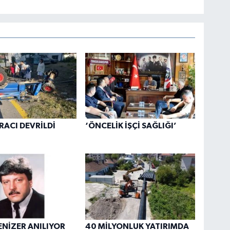
RACI DEVRİLDİ
‘ÖNCELİK İŞÇİ SAĞLIĞI’
ENİZER ANILIYOR
40 MİLYONLUK YATIRIMDA