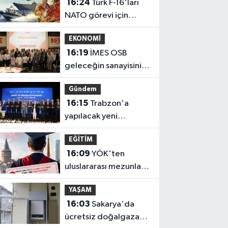
16:24
Türk F-16'ları
NATO görevi için
Estonya'da... MSB yerli
EKONOMİ
savunma sistemleriyle
16:19
İMES OSB
güçleniyor
geleceğin sanayisini
inşa ediyor! Sanayinin
Gündem
geleceği İMES
16:15
Trabzon'a
OSB'de konuşuldu
yapılacak yeni
yatırımlar imza altına
EĞİTİM
alındı
16:09
YÖK'ten
uluslararası mezunlara
ikamet kolaylığı... Süre
YAŞAM
2 yıla kadar
16:03
Sakarya'da
uzatılabilecek
ücretsiz doğalgaza