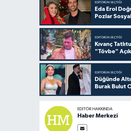
EDITÖRÜN SEÇTIĞI
Eda Erol Doğu
Pozlar Sosyal
EDITÖRÜN SEÇTIĞI
Kıvanç Tatlı
"Tövbe" Açık
EDITÖRÜN SEÇTIĞI
Düğünde Altı
Burak Bulut O
EDITÖR HAKKINDA
Haber Merkezi