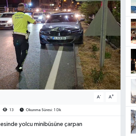
-
+
A
A
13
Okunma Süresi: 1 Dk
esinde yolcu minibüsüne çarpan