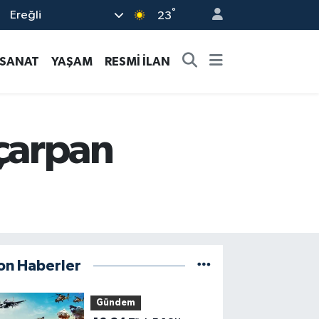
°
Ereğli
23
-SANAT
YAŞAM
RESMİ İLAN
çarpan
on Haberler
Gündem