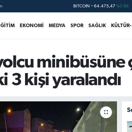
ın
DOLAR
47,5971
%0.05
EURO
55,1336
%0.18
EĞİTİM
EKONOMİ
MEDYA
SPOR
SAĞLIK
KÜLTÜR
STERLİN
64,2534
%0.22
GRAM ALTIN
6518.23
%0.39
BİST100
13.703
%0
olcu minibüsüne 
 3 kişi yaralandı
S