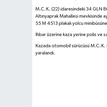
M.C.K. (22) idaresindeki 34 GLN 8
Altınyaprak Mahallesi mevkisinde ay
55 M 4513 plakalı yolcu minibüsüne
İhbar üzerine kaza yerine polis ve sa
Kazada otomobil sürücüsü M.C.K. ile
yaralandı.