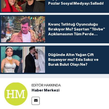
Pozlar Sosyal Medyayı Salladı!
Kıvanç Tatlıtuğ Oyunculuğu
Bırakıyor Mu? Şaşırtan "Tövbe"
Açıklamasının Tüm Perde
Arkası
Düğünde Altın Yağan Çift
Boşanıyor mu? Eda Sakız ve
Burak Bulut Olayı Ne?
EDITÖR HAKKINDA
Haber Merkezi