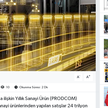
-
+
A
A
10
Okunma Süresi: 2 Dk
na ilişkin Yıllık Sanayi Ürün (PRODCOM)
anayi ürünlerinden yapılan satışlar 24 trilyon