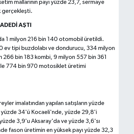
üketim mallarının payı yüzde 23,7, sermaye
k gerçekleşti.
ADEDİ AŞTI
da 1 milyon 216 bin 140 otomobil üretildi.
 ev tipi buzdolabı ve dondurucu, 334 milyon
on 266 bin 183 kombi, 9 milyon 557 bin 361
ile 774 bin 970 motosiklet üretimi
treyler imalatından yapılan satışların yüzde
ın yüzde 34'ü Kocaeli'nde, yüzde 29,8'i
 yüzde 3,9'u Aksaray'da ve yüzde 3,6'sı
nde fason üretimin en yüksek payı yüzde 32,3