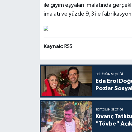
ile giyim eşyaları imalatında gerçekle
imalatı ve yüzde 9,3 ile fabrikasyon 
Kaynak:
RSS
EDITÖRÜN SEÇTIĞI
Eda Erol Doğu
Pozlar Sosyal
EDITÖRÜN SEÇTIĞI
Kıvanç Tatlı
"Tövbe" Açık