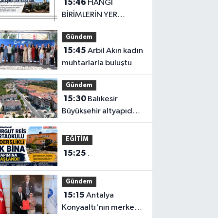
15:46
HANGİ
BİRİMLERİN YER
ALACAĞI DA
Gündem
BELİRLENDİ
15:45
Arbil Akın kadın
muhtarlarla buluştu
Gündem
15:30
Balıkesir
Büyükşehir altyapıda
hız kesmiyor
EĞİTİM
15:25
.
Gündem
15:15
Antalya
Konyaaltı'nın merkez