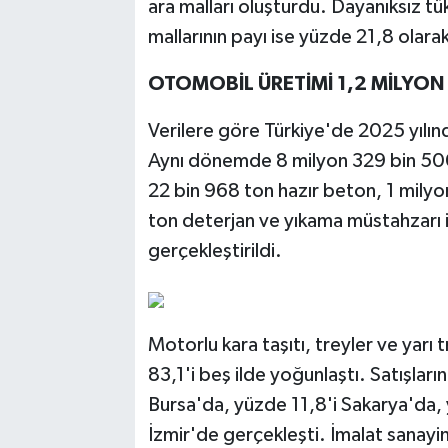
ara malları oluşturdu. Dayanıksız t
mallarının payı ise yüzde 21,8 olara
OTOMOBİL ÜRETİMİ 1,2 MİLYON 
Verilere göre Türkiye'de 2025 yılın
Aynı dönemde 8 milyon 329 bin 500
22 bin 968 ton hazır beton, 1 mily
ton deterjan ve yıkama müstahzarı 
gerçekleştirildi.
Motorlu kara taşıtı, treyler ve yarı 
83,1'i beş ilde yoğunlaştı. Satışlar
Bursa'da, yüzde 11,8'i Sakarya'da,
İzmir'de gerçekleşti. İmalat sanayi