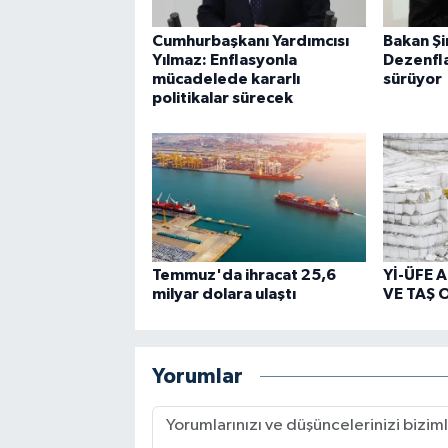
Cumhurbaşkanı Yardımcısı
Bakan Ş
Yılmaz: Enflasyonla
Dezenfla
mücadelede kararlı
sürüyor
politikalar sürecek
Temmuz'da ihracat 25,6
Yİ-ÜFE 
milyar dolara ulaştı
VE TAŞ 
Yorumlar