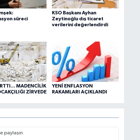
imşek:
KSO Başkanı Ayhan
syon süreci
Zeytinoğlu dış ticaret
verilerini değerlendirdi
ARTTI... MADENCİLİK
YENİ ENFLASYON
OCAKÇILIĞI ZİRVEDE
RAKAMLARI AÇIKLANDI