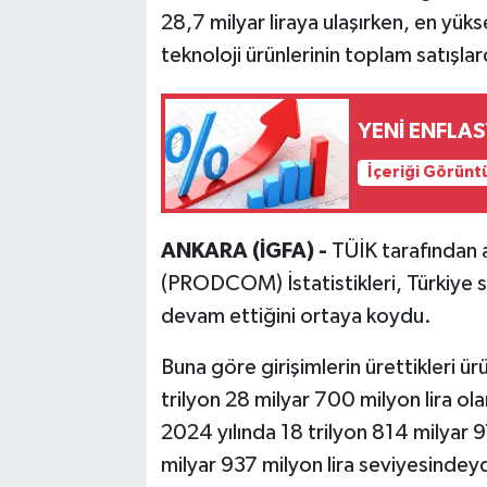
28,7 milyar liraya ulaşırken, en yüks
teknoloji ürünlerinin toplam satışla
YENİ ENFLA
İçeriği Görünt
ANKARA (İGFA) -
TÜİK tarafından a
(PRODCOM) İstatistikleri, Türkiye 
devam ettiğini ortaya koydu.
Buna göre girişimlerin ürettikleri ür
trilyon 28 milyar 700 milyon lira ol
2024 yılında 18 trilyon 814 milyar 97
milyar 937 milyon lira seviyesindeyd