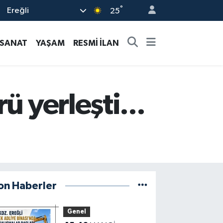
°
Ereğli
25
-SANAT
YAŞAM
RESMİ İLAN
ü yerleşti...
on Haberler
Genel