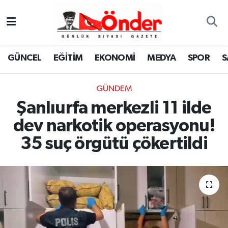
GÜNCEL
Zonguldak Nöbetçi Eczaneler
GÜNCEL
EĞİTİM
EKONOMİ
MEDYA
SPOR
S
EĞİTİM
Zonguldak Hava Durumu
GÜNDEM
EKONOMİ
Zonguldak Namaz Vakitleri
Şanlıurfa merkezli 11 ilde
MEDYA
Zonguldak Trafik Yoğunluk Haritası
dev narkotik operasyonu!
35 suç örgütü çökertildi
SPOR
TFF 3.Lig 4.Grup Puan Durumu ve Fikstür
SAĞLIK
Tüm Manşetler
KÜLTÜR-SANAT
Son Dakika Haberleri
YAŞAM
Haber Arşivi