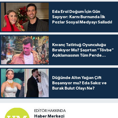
Eda Erol Doğum İçin Gün
Sayıyor: Karnı Burnunda İlk
Pozlar Sosyal Medyayı Salladı!
Kıvanç Tatlıtuğ Oyunculuğu
Bırakıyor Mu? Şaşırtan "Tövbe"
Açıklamasının Tüm Perde
Arkası
Düğünde Altın Yağan Çift
Boşanıyor mu? Eda Sakız ve
Burak Bulut Olayı Ne?
EDITÖR HAKKINDA
Haber Merkezi