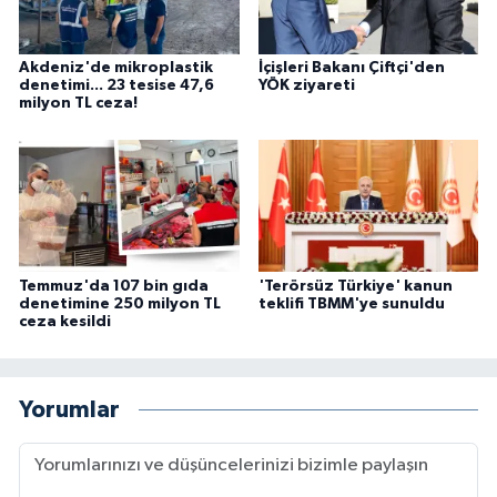
Akdeniz'de mikroplastik
İçişleri Bakanı Çiftçi'den
denetimi... 23 tesise 47,6
YÖK ziyareti
milyon TL ceza!
Temmuz'da 107 bin gıda
'Terörsüz Türkiye' kanun
denetimine 250 milyon TL
teklifi TBMM'ye sunuldu
ceza kesildi
Yorumlar