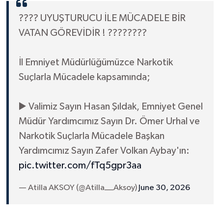
???? UYUŞTURUCU İLE MÜCADELE BİR
VATAN GÖREVİDİR ! ????????
İl Emniyet Müdürlüğümüzce Narkotik
Suçlarla Mücadele kapsamında;
▶️ Valimiz Sayın Hasan Şıldak, Emniyet Genel
Müdür Yardımcımız Sayın Dr. Ömer Urhal ve
Narkotik Suçlarla Mücadele Başkan
Yardımcımız Sayın Zafer Volkan Aybay'ın:
pic.twitter.com/fTq5gpr3aa
— Atilla AKSOY (@Atilla__Aksoy)
June 30, 2026