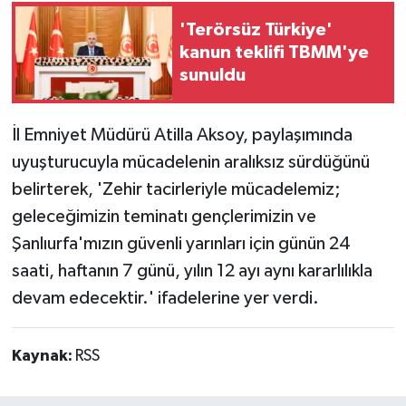
'Terörsüz Türkiye'
kanun teklifi TBMM'ye
sunuldu
İl Emniyet Müdürü Atilla Aksoy, paylaşımında
uyuşturucuyla mücadelenin aralıksız sürdüğünü
belirterek, 'Zehir tacirleriyle mücadelemiz;
geleceğimizin teminatı gençlerimizin ve
Şanlıurfa'mızın güvenli yarınları için günün 24
saati, haftanın 7 günü, yılın 12 ayı aynı kararlılıkla
devam edecektir.' ifadelerine yer verdi.
Kaynak:
RSS