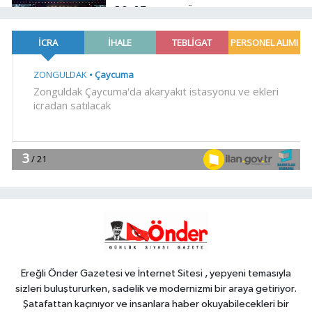
10:45
Merve Özbey Nevşehir'i
salladı
EKONOMİ
10:39
Mühendis Tek-Sen
Bayındırlık'tan tarihi adım: İlk şube
Diyarbakır'da açıldı
YAŞAM
10:30
Muğla Milas'ta 'Mylasa
Band' izdihamı
Spor
10:15
Uludağ İçecek, 1. FC
Nürnberg'in resmi sponsoru oldu
Ereğli Önder Gazetesi ve İnternet Sitesi , yepyeni temasıyla
sizleri buluştururken, sadelik ve modernizmi bir araya getiriyor.
Şatafattan kaçınıyor ve insanlara haber okuyabilecekleri bir