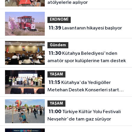
atölyelerle aşılıyor
EKONOMİ
11:39
Lavantanın hikayesi başlıyor
Gündem
11:30
Kütahya Belediyesi'nden
amatör spor kulüplerine tam destek
YAŞAM
11:15
Kütahya'da Yedigöller
Metehan Destek Konserleri start
aldı
YAŞAM
11:00
Türkiye Kültür Yolu Festivali
Nevşehir'de tam gaz sürüyor