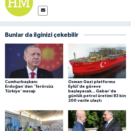
Bunlar da ilginizi çekebilir
Cumhurbaşkanı
Osman Gazi platformu
Erdoğan'dan 'Terörsüz
Eylül'de göreve
Türkiye' mesajı
başlayacak... Gabar'da
günlük petrol üretimi 83 bin
200 varile ulaştı