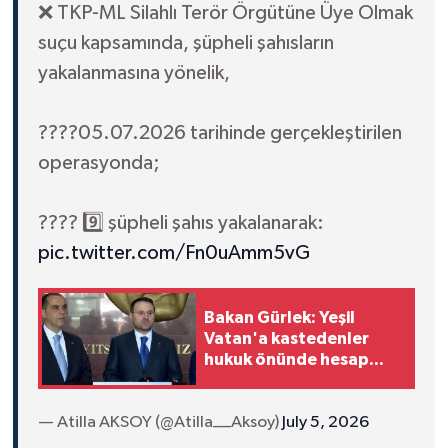
❌ TKP-ML Silahlı Terör Örgütüne Üye Olmak
suçu kapsamında, şüpheli şahısların
yakalanmasına yönelik,
????05.07.2026 tarihinde gerçekleştirilen
operasyonda;
???? 9️⃣ şüpheli şahıs yakalanarak:
pic.twitter.com/Fn0uAmm5vG
Bakan Gürlek: Yeşil
Vatan'a kastedenler
hukuk önünde hesap
verecek
— Atilla AKSOY (@Atilla__Aksoy)
July 5, 2026