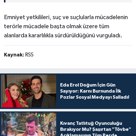
Emniyet yetkilileri, suç ve suçlularla mücadelenin
terörle mücadele başta olmak üzere tüm
alanlarda kararlılıkla sürdürüldüğünü vurguladı.
Kaynak:
RSS
Eda Erol Doğum İçin Gün
Sayıyor: Karnı Burnunda İlk
Pozlar Sosyal Medyayı Salladı!
Kıvanç Tatlıtuğ Oyunculuğu
Bırakıyor Mu? Şaşırtan "Tövbe"
Açıklamasının Tüm Perde