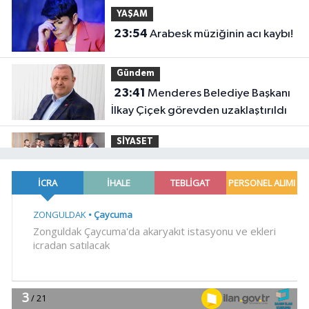
YAŞAM
23:54
Arabesk müziğinin acı kaybı!
Gündem
23:41
Menderes Belediye Başkanı
İlkay Çiçek görevden uzaklaştırıldı
SİYASET
23:34
CHP İstanbul'da yeni
katılımlar... Gürsel Tekin: Birlikte
başaracağız
Gündem
23:29
Anadolu Otoyolu'nda
kamyonet çekiciye çarptı!
Genel
21:59
18 YAŞINDAKİ MİRAÇ