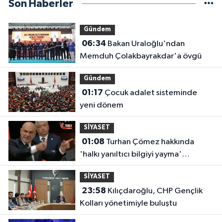
Son Haberler
Gündem
06:34
Bakan Uraloğlu'ndan
Memduh Çolakbayrakdar'a övgü
Gündem
01:17
Çocuk adalet sisteminde
yeni dönem
SİYASET
01:08
Turhan Çömez hakkında
'halkı yanıltıcı bilgiyi yayma'
soruşturması
SİYASET
23:58
Kılıçdaroğlu, CHP Gençlik
Kolları yönetimiyle buluştu