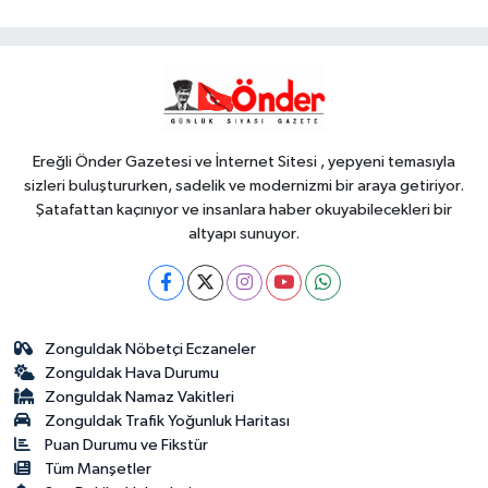
HAYATINI KAYBETTİ
Genel
19:59
“KENDİ İRADELERİYLE KABUL
ETMEDİLER!..”
Ereğli Önder Gazetesi ve İnternet Sitesi , yepyeni temasıyla
sizleri buluştururken, sadelik ve modernizmi bir araya getiriyor.
Şatafattan kaçınıyor ve insanlara haber okuyabilecekleri bir
altyapı sunuyor.
Zonguldak Nöbetçi Eczaneler
Zonguldak Hava Durumu
Zonguldak Namaz Vakitleri
Zonguldak Trafik Yoğunluk Haritası
Puan Durumu ve Fikstür
Tüm Manşetler