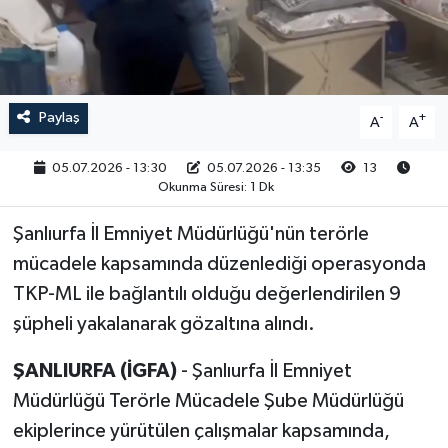
RESMİ İLAN
Paylaş
-
+
A
A
05.07.2026 - 13:30
05.07.2026 - 13:35
13
Okunma Süresi: 1 Dk
Şanlıurfa İl Emniyet Müdürlüğü'nün terörle
mücadele kapsamında düzenlediği operasyonda
TKP-ML ile bağlantılı olduğu değerlendirilen 9
şüpheli yakalanarak gözaltına alındı.
ŞANLIURFA (İGFA)
- Şanlıurfa İl Emniyet
Müdürlüğü Terörle Mücadele Şube Müdürlüğü
ekiplerince yürütülen çalışmalar kapsamında,