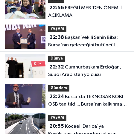
22:56
EREĞLİ MEB'DEN ÖNEMLİ
AÇIKLAMA
YAŞAM
22:38
Başkan Vekili Şahin Biba:
Bursa'nın geleceğini bütüncül
anlayışla planlıyoruz
Dünya
22:32
Cumhurbaşkanı Erdoğan,
Suudi Arabistan yolcusu
Gündem
22:24
Bursa'da TEKNOSAB KOBİ
OSB tanıtıldı... Bursa'nın kalkınma
yolculuğunda yeni dönem
YAŞAM
20:55
Kocaeli Darıca'ya
Büyükşehir'den modern ulaşım