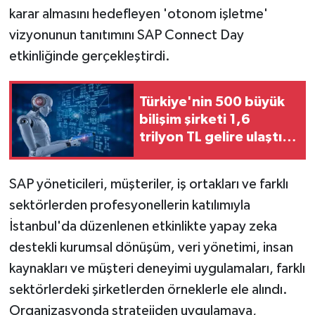
karar almasını hedefleyen 'otonom işletme'
vizyonunun tanıtımını SAP Connect Day
etkinliğinde gerçekleştirdi.
Türkiye'nin 500 büyük
bilişim şirketi 1,6
trilyon TL gelire ulaştı...
Yapay zekâ yatırımları
öne çıktı
SAP yöneticileri, müşteriler, iş ortakları ve farklı
sektörlerden profesyonellerin katılımıyla
İstanbul'da düzenlenen etkinlikte yapay zeka
destekli kurumsal dönüşüm, veri yönetimi, insan
kaynakları ve müşteri deneyimi uygulamaları, farklı
sektörlerdeki şirketlerden örneklerle ele alındı.
Organizasyonda stratejiden uygulamaya,