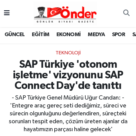
GÜNCEL
Zonguldak Nöbetçi Eczaneler
GÜNCEL
EĞİTİM
EKONOMİ
MEDYA
SPOR
S
EĞİTİM
Zonguldak Hava Durumu
TEKNOLOJI
EKONOMİ
Zonguldak Namaz Vakitleri
SAP Türkiye 'otonom
MEDYA
Zonguldak Trafik Yoğunluk Haritası
işletme' vizyonunu SAP
Connect Day'de tanıttı
SPOR
TFF 3.Lig 4.Grup Puan Durumu ve Fikstür
- SAP Türkiye Genel Müdürü Uğur Candan: -
SAĞLIK
Tüm Manşetler
'Entegre araç gereç seti dediğimiz, süreci ve
sürecin olgunluğunu değerlendiren, süreçteki
KÜLTÜR-SANAT
Son Dakika Haberleri
sorunları tespit eden, çözüm üreten ajanlar da
hayatımızın parçası haline gelecek'
YAŞAM
Haber Arşivi