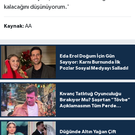
kalacağını düşünüyorum.'
Kaynak:
AA
Eda Erol Doğum İçin Gün
Sayıyor: Karnı Burnunda İlk
Pozlar Sosyal Medyayı Salladı!
Kıvanç Tatlıtuğ Oyunculuğu
Bırakıyor Mu? Şaşırtan "Tövbe"
Açıklamasının Tüm Perde
Arkası
Düğünde Altın Yağan Çift