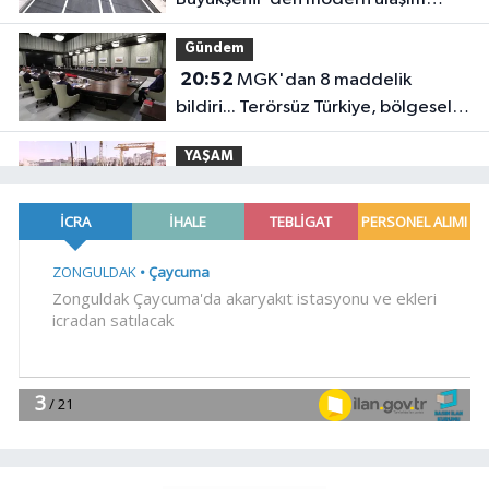
yatırımı
Gündem
20:52
MGK'dan 8 maddelik
bildiri... Terörsüz Türkiye, bölgesel
güvenlik ve Gazze mesajı
YAŞAM
19:02
Yakıt barcı filosuna iki yeni
gemi
Teknoloji
18:52
Türk Tarih Kurumu'ndan tarihi
içerikler tek platformda
EKONOMİ
18:49
Fındık alım fiyatları
açıklandı... Alımlar 24 Ağustos'ta
başlıyor
Genel