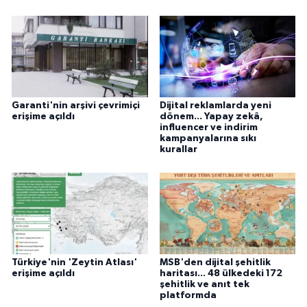
Garanti'nin arşivi çevrimiçi
Dijital reklamlarda yeni
erişime açıldı
dönem... Yapay zekâ,
influencer ve indirim
kampanyalarına sıkı
kurallar
Türkiye'nin 'Zeytin Atlası'
MSB'den dijital şehitlik
erişime açıldı
haritası... 48 ülkedeki 172
şehitlik ve anıt tek
platformda