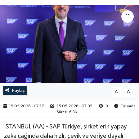
RESMİ İLAN
Paylaş
-
+
A
A
15.05.2026 - 07:17
15.05.2026 - 07:35
3
Okunma
Süresi: 6 Dk
İSTANBUL (AA) - SAP Türkiye, şirketlerin yapay
zeka çağında daha hızlı, çevik ve veriye dayalı