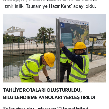
İzmir'in ilk 'Tsunamiye Hazır Kent' adayı oldu.
TAHLİYE ROTALARI OLUŞTURULDU,
BİLGİLENDİRME PANOLARI YERLEŞTİRİLDİ