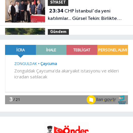
SİYASET
23:34
CHP İstanbul'da yeni
katılımlar... Gürsel Tekin: Birlikte
başaracağız
Gündem
23:29
Anadolu Otoyolu'nda
kamyonet çekiciye çarptı!
Genel
21:59
18 YAŞINDAKİ MİRAÇ
HAYATINI KAYBETTİ
Genel
19:59
“KENDİ İRADELERİYLE KABUL
ETMEDİLER!..”
YAŞAM
19:00
Ganita Akşamları'nda büyük