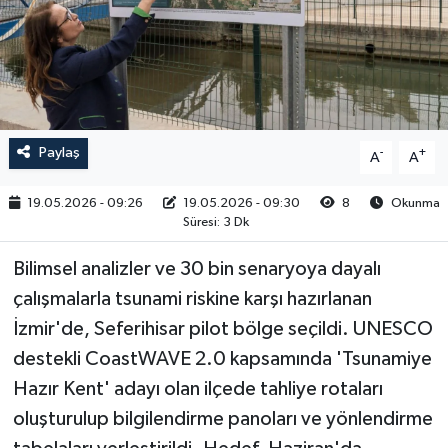
RESMİ İLAN
Paylaş
-
+
A
A
19.05.2026 - 09:26
19.05.2026 - 09:30
8
Okunma
Süresi: 3 Dk
Bilimsel analizler ve 30 bin senaryoya dayalı
çalışmalarla tsunami riskine karşı hazırlanan
İzmir'de, Seferihisar pilot bölge seçildi. UNESCO
destekli CoastWAVE 2.0 kapsamında 'Tsunamiye
Hazır Kent' adayı olan ilçede tahliye rotaları
oluşturulup bilgilendirme panoları ve yönlendirme