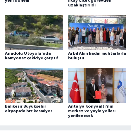
yeni dönem
İlkay Çiçek görevden
uzaklaştırıldı
Anadolu Otoyolu'nda
Arbil Akın kadın muhtarlarla
kamyonet çekiciye çarptı!
buluştu
Balıkesir Büyükşehir
Antalya Konyaaltı'nın
altyapıda hız kesmiyor
merkez ve yayla yolları
yenilenecek