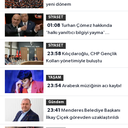
yeni dönem
SİYASET
01:08
Turhan Çömez hakkında
'halkı yanıltıcı bilgiyi yayma'
soruşturması
SİYASET
23:58
Kılıçdaroğlu, CHP Gençlik
Kolları yönetimiyle buluştu
YAŞAM
23:54
Arabesk müziğinin acı kaybı!
Gündem
23:41
Menderes Belediye Başkanı
İlkay Çiçek görevden uzaklaştırıldı