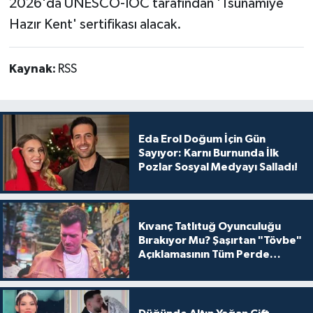
2026'da UNESCO-IOC tarafından 'Tsunamiye
Hazır Kent' sertifikası alacak.
Kaynak:
RSS
Eda Erol Doğum İçin Gün
Sayıyor: Karnı Burnunda İlk
Pozlar Sosyal Medyayı Salladı!
Kıvanç Tatlıtuğ Oyunculuğu
Bırakıyor Mu? Şaşırtan "Tövbe"
Açıklamasının Tüm Perde
Arkası