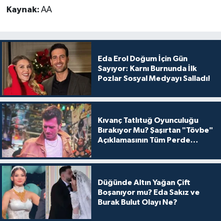
Kaynak:
AA
Eda Erol Doğum İçin Gün
Sayıyor: Karnı Burnunda İlk
Pozlar Sosyal Medyayı Salladı!
Kıvanç Tatlıtuğ Oyunculuğu
Bırakıyor Mu? Şaşırtan "Tövbe"
Açıklamasının Tüm Perde
Arkası
Düğünde Altın Yağan Çift
Boşanıyor mu? Eda Sakız ve
Burak Bulut Olayı Ne?