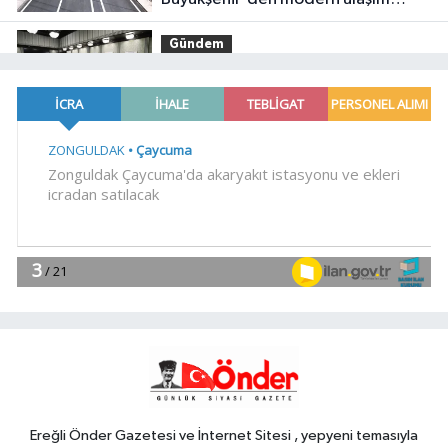
yatırımı
Gündem
20:52
MGK'dan 8 maddelik
bildiri... Terörsüz Türkiye, bölgesel
güvenlik ve Gazze mesajı
YAŞAM
19:02
Yakıt barcı filosuna iki yeni
gemi
Teknoloji
18:52
Türk Tarih Kurumu'ndan tarihi
içerikler tek platformda
EKONOMİ
18:49
Fındık alım fiyatları
açıklandı... Alımlar 24 Ağustos'ta
başlıyor
Ereğli Önder Gazetesi ve İnternet Sitesi , yepyeni temasıyla