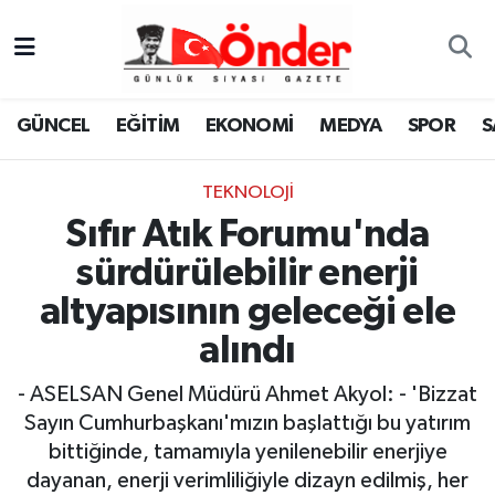
GÜNCEL
Zonguldak Nöbetçi Eczaneler
GÜNCEL
EĞİTİM
EKONOMİ
MEDYA
SPOR
S
EĞİTİM
Zonguldak Hava Durumu
TEKNOLOJI
EKONOMİ
Zonguldak Namaz Vakitleri
Sıfır Atık Forumu'nda
MEDYA
Zonguldak Trafik Yoğunluk Haritası
sürdürülebilir enerji
altyapısının geleceği ele
SPOR
TFF 3.Lig 4.Grup Puan Durumu ve Fikstür
alındı
SAĞLIK
Tüm Manşetler
- ASELSAN Genel Müdürü Ahmet Akyol: - 'Bizzat
Sayın Cumhurbaşkanı'mızın başlattığı bu yatırım
KÜLTÜR-SANAT
Son Dakika Haberleri
bittiğinde, tamamıyla yenilenebilir enerjiye
YAŞAM
Haber Arşivi
dayanan, enerji verimliliğiyle dizayn edilmiş, her