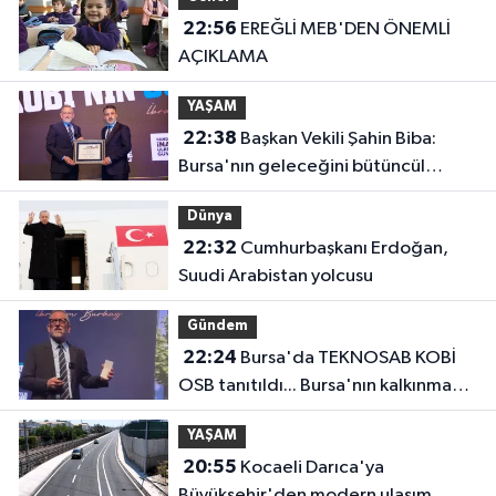
22:56
EREĞLİ MEB'DEN ÖNEMLİ
AÇIKLAMA
YAŞAM
22:38
Başkan Vekili Şahin Biba:
Bursa'nın geleceğini bütüncül
anlayışla planlıyoruz
Dünya
22:32
Cumhurbaşkanı Erdoğan,
Suudi Arabistan yolcusu
Gündem
22:24
Bursa'da TEKNOSAB KOBİ
OSB tanıtıldı... Bursa'nın kalkınma
yolculuğunda yeni dönem
YAŞAM
20:55
Kocaeli Darıca'ya
Büyükşehir'den modern ulaşım