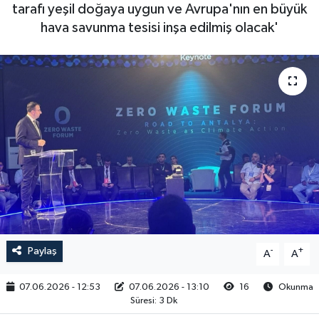
tarafı yeşil doğaya uygun ve Avrupa'nın en büyük
RESMİ İLAN
hava savunma tesisi inşa edilmiş olacak'
Paylaş
-
+
A
A
07.06.2026 - 12:53
07.06.2026 - 13:10
16
Okunma
Süresi: 3 Dk