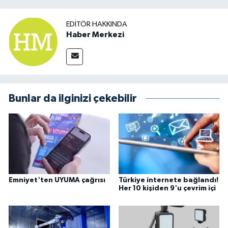
EDITÖR HAKKINDA
Haber Merkezi
Bunlar da ilginizi çekebilir
Emniyet'ten UYUMA çağrısı
Türkiye internete bağlandı!
Her 10 kişiden 9'u çevrim içi