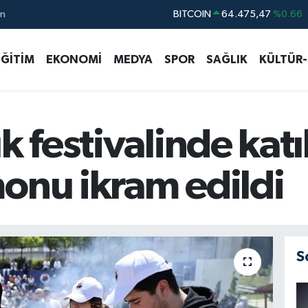
ın
DOLAR
47,5971
%0.05
EURO
55,1336
%0.18
EĞİTİM
EKONOMİ
MEDYA
SPOR
SAĞLIK
KÜLTÜR
STERLİN
64,2534
%0.22
GRAM ALTIN
6527.85
%0.54
BİST100
13.703
%11
k festivalinde katı
onu ikram edildi
S