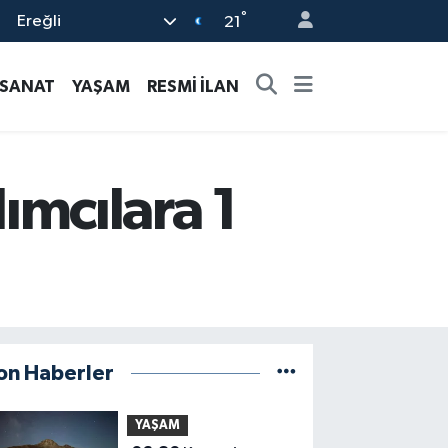
°
Ereğli
21
-SANAT
YAŞAM
RESMİ İLAN
lımcılara 1
on Haberler
YAŞAM