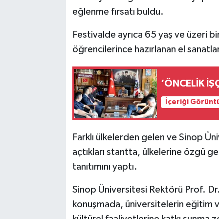
eğlenme fırsatı buldu.
Festivalde ayrıca 65 yaş ve üzeri bir
öğrencilerince hazırlanan el sanatları
‘ÖNCELİK İŞÇ
İçeriği Görünt
Farklı ülkelerden gelen ve Sinop Ün
açtıkları stantta, ülkelerine özgü ge
tanıtımını yaptı.
Sinop Üniversitesi Rektörü Prof. Dr.
konuşmada, üniversitelerin eğitim ve 