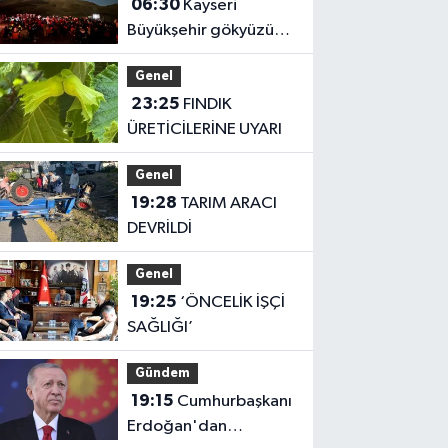
06:30
Kayseri
Büyükşehir gökyüzü
tutkunlarını Erciyes'te
Genel
buluşturacak
23:25
FINDIK
ÜRETİCİLERİNE UYARI
Genel
19:28
TARIM ARACI
DEVRİLDİ
Genel
19:25
‘ÖNCELİK İŞÇİ
SAĞLIĞI’
Gündem
19:15
Cumhurbaşkanı
Erdoğan'dan