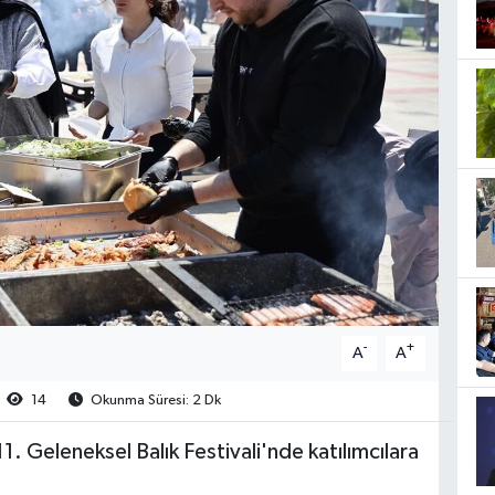
-
+
A
A
14
Okunma Süresi: 2 Dk
. Geleneksel Balık Festivali'nde katılımcılara