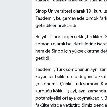
kültürel faaliyetlerine katkı sunma z
Sinop Üniversitesi olarak 19. kuruluş
Taşdemir, bu çerçevede birçok farklı
getirdiklerini aktardı.
Bu yıl 11'incisini gerçekleştirdikleri
somonu olarak belirlediklerine işa
hem de Sinop için yüksek katma değ
getirdi.
Taşdemir, Türk somonunun aynı zam
koyan bir balık türü olduğunu dikkat
çok önemli. Çünkü Türk somonu Kara
kurduğu köklü ilişkiyi, aynı zamanda
potansiyelini ortaya koymaktadır. Bi
fakültemizde yetiştirdiğimiz gençle