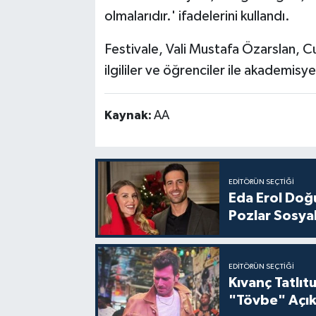
olmalarıdır.' ifadelerini kullandı.
Festivale, Vali Mustafa Özarslan, 
ilgililer ve öğrenciler ile akademisye
Kaynak:
AA
EDITÖRÜN SEÇTIĞI
Eda Erol Doğu
Pozlar Sosyal
EDITÖRÜN SEÇTIĞI
Kıvanç Tatlı
"Tövbe" Açık