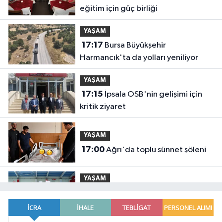
eğitim için güç birliği
YAŞAM
17:17
Bursa Büyükşehir
Harmancık'ta da yolları yeniliyor
YAŞAM
17:15
İpsala OSB'nin gelişimi için
kritik ziyaret
YAŞAM
17:00
Ağrı'da toplu sünnet şöleni
YAŞAM
16:47
Osmangazi'de geleceğin
yüzücüleri sertifikalarını aldı