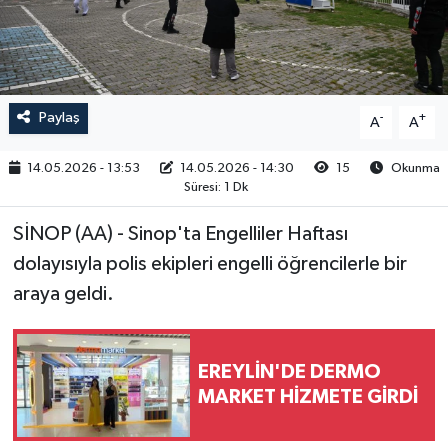
RESMİ İLAN
Paylaş
-
+
A
A
14.05.2026 - 13:53
14.05.2026 - 14:30
15
Okunma
Süresi: 1 Dk
SİNOP (AA) - Sinop'ta Engelliler Haftası
dolayısıyla polis ekipleri engelli öğrencilerle bir
araya geldi.
EREYLİN'DE DERMO
MARKET HİZMETE GİRDİ