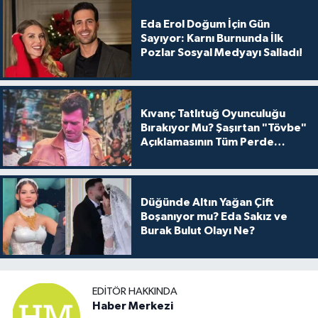
Eda Erol Doğum İçin Gün
Sayıyor: Karnı Burnunda İlk
Pozlar Sosyal Medyayı Salladı!
Kıvanç Tatlıtuğ Oyunculuğu
Bırakıyor Mu? Şaşırtan "Tövbe"
Açıklamasının Tüm Perde
Arkası
Düğünde Altın Yağan Çift
Boşanıyor mu? Eda Sakız ve
Burak Bulut Olayı Ne?
EDITÖR HAKKINDA
Haber Merkezi