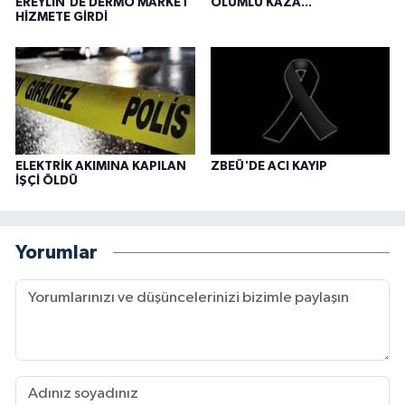
EREYLİN'DE DERMO MARKET
ÖLÜMLÜ KAZA...
HİZMETE GİRDİ
ELEKTRİK AKIMINA KAPILAN
ZBEÜ'DE ACI KAYIP
İŞÇİ ÖLDÜ
Yorumlar