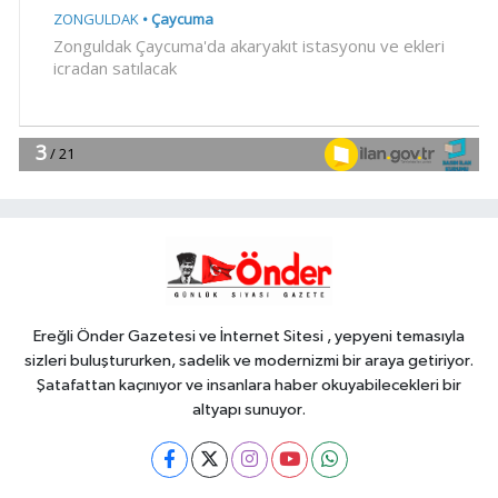
YAŞAM
16:45
Avrupa Drama Buluşmaları
gençleri İzmir'de
YAŞAM
16:30
Minik Hazar Ali, ilk kez 'anne'
dedi
EKONOMİ
16:20
Esnaf odalarından ortak
açıklama
Ereğli Önder Gazetesi ve İnternet Sitesi , yepyeni temasıyla
sizleri buluştururken, sadelik ve modernizmi bir araya getiriyor.
Şatafattan kaçınıyor ve insanlara haber okuyabilecekleri bir
altyapı sunuyor.