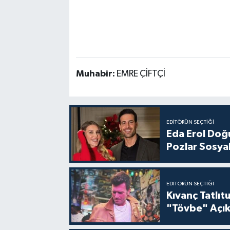
Muhabir:
EMRE ÇİFTÇİ
EDITÖRÜN SEÇTIĞI
Eda Erol Doğu
Pozlar Sosyal
EDITÖRÜN SEÇTIĞI
Kıvanç Tatlı
"Tövbe" Açık