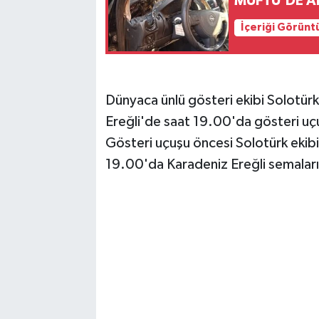
MÜFTÜ'DE A
İçeriği Görünt
Dünyaca ünlü gösteri ekibi Solotü
Ereğli'de saat 19.00'da gösteri uç
Gösteri uçuşu öncesi Solotürk ek
19.00'da Karadeniz Ereğli semalar