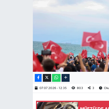
RESMİ İLAN
07.07.2026 - 12:35
803
3
Oku