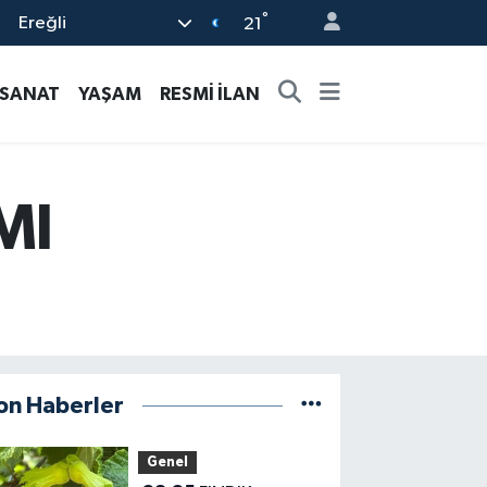
°
Ereğli
21
-SANAT
YAŞAM
RESMİ İLAN
MI
on Haberler
Genel