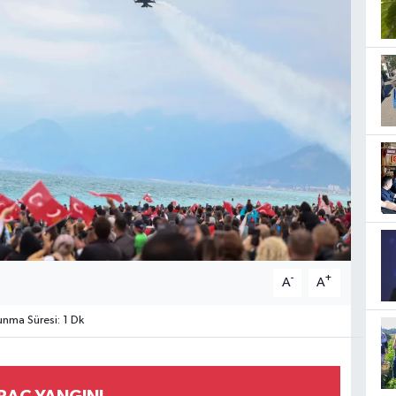
-
+
A
A
nma Süresi: 1 Dk