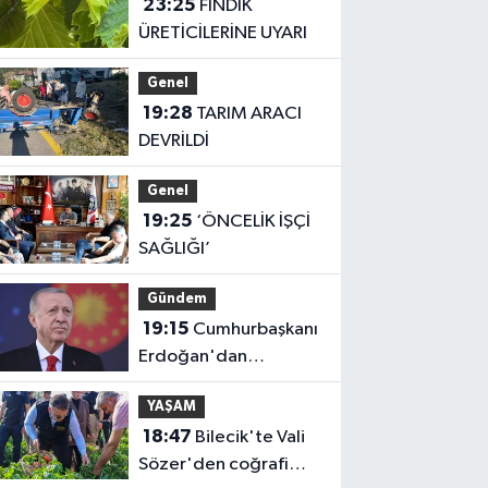
23:25
FINDIK
ÜRETİCİLERİNE UYARI
Genel
19:28
TARIM ARACI
DEVRİLDİ
Genel
19:25
‘ÖNCELİK İŞÇİ
SAĞLIĞI’
Gündem
19:15
Cumhurbaşkanı
Erdoğan'dan
'Terörsüz Türkiye'
YAŞAM
mesajı
18:47
Bilecik'te Vali
Sözer'den coğrafi